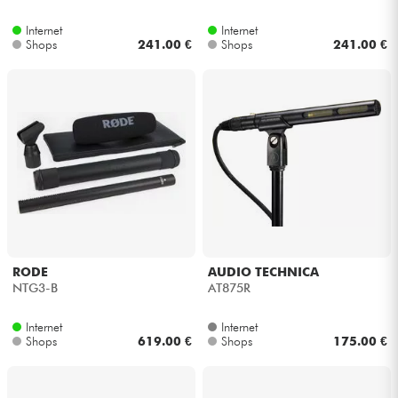
Internet
Internet
Kabel & Zubehöre
Shops
241.00 €
Shops
241.00 €
HiFi
Bundle
Sehen Sie sich unsere Marken an
RODE
AUDIO TECHNICA
NTG3-B
AT875R
Internet
Internet
Shops
619.00 €
Shops
175.00 €