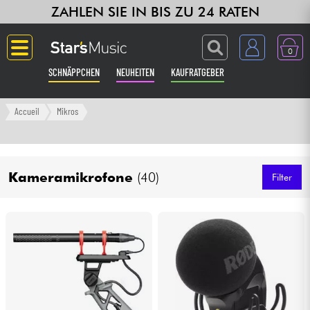
ZAHLEN SIE IN BIS ZU 24 RATEN
0
SCHNÄPPCHEN
NEUHEITEN
KAUFRATGEBER
Langue
Accueil
Mikros
Gitarre & Bass
Kame­ra­mi­kro­fone
(40)
Verstärker & Effekte
Filter
Klaviere & Piano
Synths & samplers
Studio