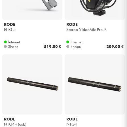
Kopfhörer
Mikros
RODE
RODE
NTG 5
Stereo VideoMic Pro-R
DJ
Internet
Internet
Shops
519.00 €
Shops
209.00 €
Live-Sound
Licht
Drums
Blasinstrumente
Violinen & Quartett
RODE
RODE
NTG4+(usb)
NTG4
Kinder