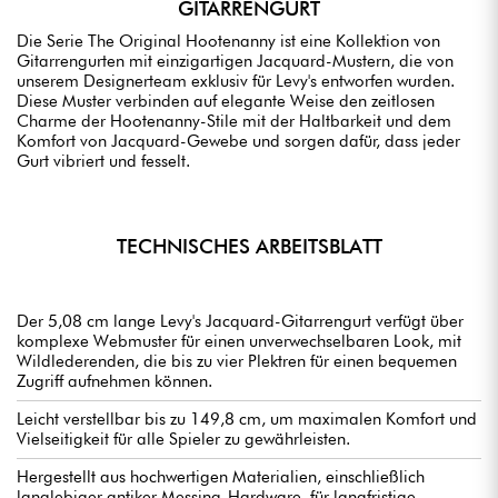
GITARRENGURT
Die Serie The Original Hootenanny ist eine Kollektion von
Gitarrengurten mit einzigartigen Jacquard-Mustern, die von
unserem Designerteam exklusiv für Levy's entworfen wurden.
Diese Muster verbinden auf elegante Weise den zeitlosen
Charme der Hootenanny-Stile mit der Haltbarkeit und dem
Komfort von Jacquard-Gewebe und sorgen dafür, dass jeder
Gurt vibriert und fesselt.
TECHNISCHES ARBEITSBLATT
Der 5,08 cm lange Levy's Jacquard-Gitarrengurt verfügt über
komplexe Webmuster für einen unverwechselbaren Look, mit
Wildlederenden, die bis zu vier Plektren für einen bequemen
Zugriff aufnehmen können.
Leicht verstellbar bis zu 149,8 cm, um maximalen Komfort und
Vielseitigkeit für alle Spieler zu gewährleisten.
Hergestellt aus hochwertigen Materialien, einschließlich
langlebiger antiker Messing-Hardware, für langfristige