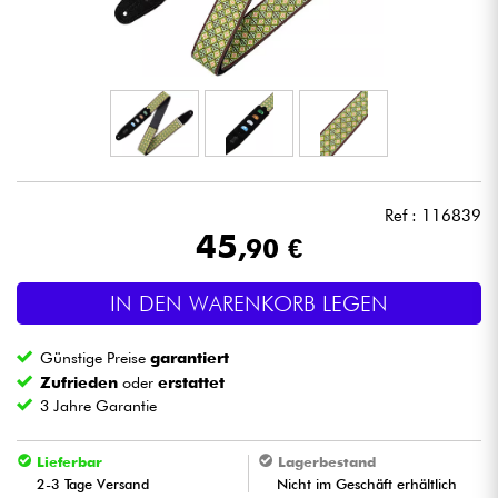
Kopfhörer
Mikros
DJ
Live-Sound
Ref : 116839
45
,90 €
Licht
IN DEN WARENKORB LEGEN
Drums
Günstige Preise
garantiert
Blasinstrumente
Zufrieden
oder
erstattet
3 Jahre Garantie
Violinen & Quartett
Lieferbar
Lagerbestand
2-3 Tage Versand
Nicht im Geschäft erhältlich
Kinder