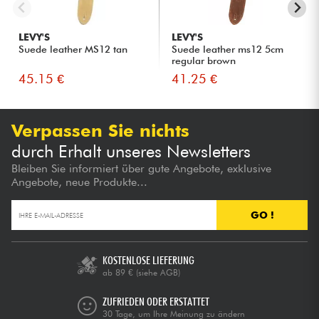
LEVY'S
LEVY'S
Suede leather MS12 tan
Suede leather ms12 5cm
regular brown
45.15 €
41.25 €
Verpassen Sie nichts
durch Erhalt unseres Newsletters
Bleiben Sie informiert über gute Angebote, exklusive
Angebote, neue Produkte...
GO !
KOSTENLOSE LIEFERUNG
ab 89 €
(siehe AGB)
ZUFRIEDEN ODER ERSTATTET
30 Tage, um Ihre Meinung zu ändern