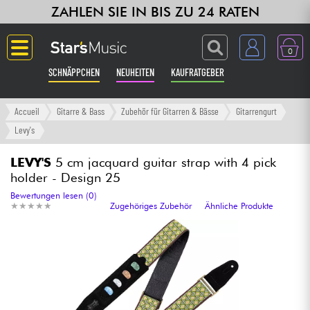
ZAHLEN SIE IN BIS ZU 24 RATEN
0
SCHNÄPPCHEN
NEUHEITEN
KAUFRATGEBER
Langue
Accueil
Gitarre & Bass
Zubehör für Gitarren & Bässe
Gitarrengurt
Levy's
Gitarre & Bass
LEVY'S
5 cm jacquard guitar strap with 4 pick
holder - Design 25
Verstärker & Effekte
Bewertungen lesen (0)
★
★
★
★
★
★
★
★
★
★
Zugehöriges Zubehör
Ähnliche Produkte
Klaviere & Piano
Synths & samplers
Studio