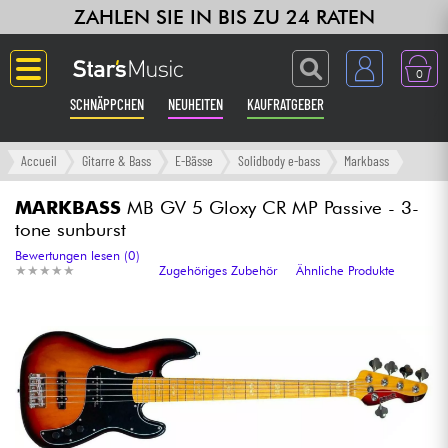
ZAHLEN SIE IN BIS ZU 24 RATEN
0
SCHNÄPPCHEN
NEUHEITEN
KAUFRATGEBER
Langue
Accueil
Gitarre & Bass
E-Bässe
Solidbody e-bass
Markbass
Gitarre & Bass
MARKBASS
MB GV 5 Gloxy CR MP Passive - 3-
tone sunburst
Verstärker & Effekte
Bewertungen lesen (0)
★
★
★
★
★
★
★
★
★
★
Zugehöriges Zubehör
Ähnliche Produkte
Klaviere & Piano
Synths & samplers
Studio