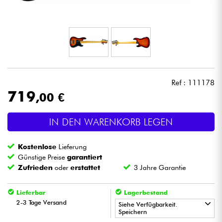
Kopfhörer
Mikros
DJ
Ref : 111178
Live-Sound
719
,00 €
Licht
IN DEN WARENKORB LEGEN
Drums
Kostenlose
Lieferung
Günstige Preise
garantiert
Blasinstrumente
Zufrieden
oder
erstattet
3 Jahre Garantie
Lieferbar
Lagerbestand
Violinen & Quartett
2-3 Tage Versand
Siehe Verfügbarkeit.
Speichern
Kinder