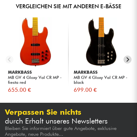
VERGLEICHEN SIE MIT ANDEREN E-BÄSSE
MARKBASS
MARKBASS
MB GV 4 Gloxy Val CR MP -
MB GV 4 Gloxy Val CR MP -
fiesta red
black
655.00 €
699.00 €
Verpassen Sie nichts
durch Erhalt unseres Newsletters
Bleiben Sie informiert über gute Angebote, exklusive
Angebote, neue Produkte...