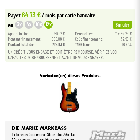
•
Star
'
S
Music
LILLE
64.73 €
Payez
/ mois
par carte bancaire
Kabel & Zubehöre
•
Star
'
S
Music
LYON
3x
4x
10x
12x
en
Simuler
HiFi
Apport initial:
59.92 €
Mensualités:
11 x 64.73 €
Montant financement:
659.08 €
Coût financement:
52.95 €
Montant total dù:
712.03 €
TAEG fixe:
16.9 %
Bundle
UN CRÉDIT VOUS ENGAGE ET DOIT ÊTRE REMBOURSÉ. VÉRIFIEZ VOS
CAPACITÉS DE REMBOURSEMENT AVANT DE VOUS ENGAGER.
Sehen Sie sich unsere Marken an
Variation(en) dieses Produkts.
DIE MARKE MARKBASS
Erfahren Sie mehr über die Marke
Markbass und entdecken Sie den