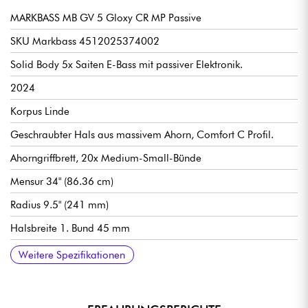
MARKBASS MB GV 5 Gloxy CR MP Passive
SKU Markbass 4512025374002
Solid Body 5x Saiten E-Bass mit passiver Elektronik.
2024
Korpus Linde
Geschraubter Hals aus massivem Ahorn, Comfort C Profil.
Ahorngriffbrett, 20x Medium-Small-Bünde
Mensur 34" (86.36 cm)
Radius 9.5" (241 mm)
Halsbreite 1. Bund 45 mm
Markbass Single-coil Tonabnehmer Typ JJ
Lautstärke pro Pickup
Tonhöhe
Markbass Vintage-Style Steg
Markbass F-Style stimmmechaniken
Hochglanz Korpus Finish
Hochglänzender Hals
Verkauft mit Markbass Deluxe gigbag
Weitere Spezifikationen