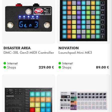
DISASTER AREA
NOVATION
DMC-3XL Gen3 MIDI Controller
Launchpad Mini MK3
Internet
Internet
Shops
229.00 €
Shops
89.00 €