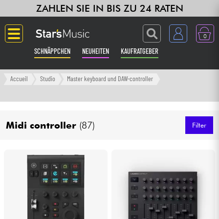
ZAHLEN SIE IN BIS ZU 24 RATEN
0
SCHNÄPPCHEN
NEUHEITEN
KAUFRATGEBER
Langue
Accueil
Studio
Master keyboard und DAW-controller
Gitarre & Bass
Midi controller
(87)
Verstärker & Effekte
Filter
Klaviere & Piano
Synths & samplers
Studio