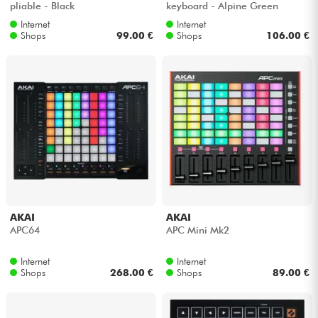
pliable - Black
keyboard - Alpine Green
Internet
Internet
Kabel & Zubehöre
Shops
99.00 €
Shops
106.00 €
HiFi
Bundle
Sehen Sie sich unsere Marken an
AKAI
AKAI
APC64
APC Mini Mk2
Internet
Internet
Shops
268.00 €
Shops
89.00 €