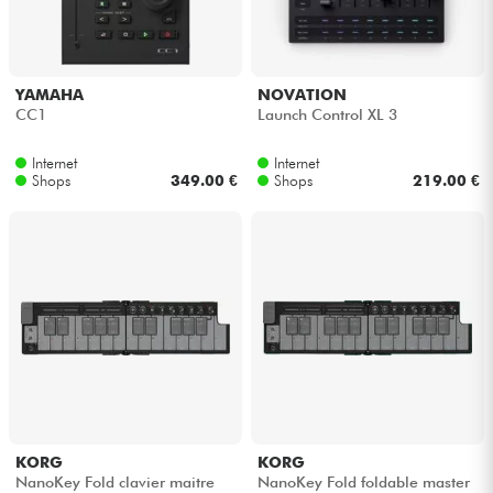
Kopfhörer
Mikros
YAMAHA
NOVATION
CC1
Launch Control XL 3
DJ
Internet
Internet
Shops
349.00 €
Shops
219.00 €
Live-Sound
Licht
Drums
Blasinstrumente
Violinen & Quartett
KORG
KORG
NanoKey Fold clavier maitre
NanoKey Fold foldable master
Kinder