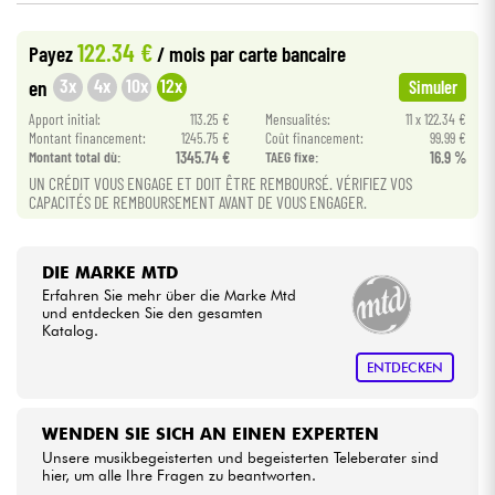
•
BASS MANIAC BY
Star
'
S
Music
122.34 €
Payez
/ mois
par carte bancaire
Kabel & Zubehöre
3x
4x
10x
12x
en
Simuler
HiFi
Apport initial:
113.25 €
Mensualités:
11 x 122.34 €
Montant financement:
1245.75 €
Coût financement:
99.99 €
Montant total dù:
1345.74 €
TAEG fixe:
16.9 %
Bundle
UN CRÉDIT VOUS ENGAGE ET DOIT ÊTRE REMBOURSÉ. VÉRIFIEZ VOS
CAPACITÉS DE REMBOURSEMENT AVANT DE VOUS ENGAGER.
Sehen Sie sich unsere Marken an
DIE MARKE MTD
Erfahren Sie mehr über die Marke Mtd
und entdecken Sie den gesamten
Katalog.
ENTDECKEN
WENDEN SIE SICH AN EINEN EXPERTEN
Unsere musikbegeisterten und begeisterten Teleberater sind
hier, um alle Ihre Fragen zu beantworten.