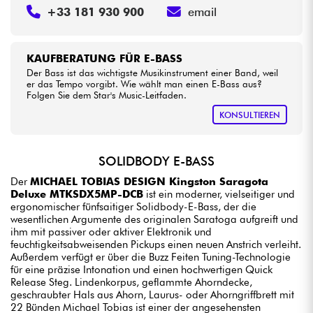
+33 181 930 900
email
KAUFBERATUNG FÜR E-BASS
Der Bass ist das wichtigste Musikinstrument einer Band, weil
er das Tempo vorgibt. Wie wählt man einen E-Bass aus?
Folgen Sie dem Star's Music-Leitfaden.
KONSULTIEREN
SOLIDBODY E-BASS
Der
MICHAEL TOBIAS DESIGN Kingston Saragota
Deluxe MTKSDX5MP-DCB
ist ein moderner, vielseitiger und
ergonomischer fünfsaitiger Solidbody-E-Bass, der die
wesentlichen Argumente des originalen Saratoga aufgreift und
ihm mit passiver oder aktiver Elektronik und
feuchtigkeitsabweisenden Pickups einen neuen Anstrich verleiht.
Außerdem verfügt er über die Buzz Feiten Tuning-Technologie
für eine präzise Intonation und einen hochwertigen Quick
Release Steg. Lindenkorpus, geflammte Ahorndecke,
geschraubter Hals aus Ahorn, Laurus- oder Ahorngriffbrett mit
22 Bünden Michael Tobias ist einer der angesehensten