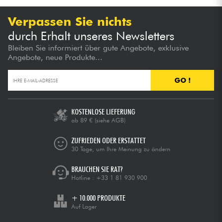
Verpassen Sie nichts
durch Erhalt unseres Newsletters
Bleiben Sie informiert über gute Angebote, exklusive
Angebote, neue Produkte...
GO !
KOSTENLOSE LIEFERUNG
ab 89 €
(siehe AGB)
ZUFRIEDEN ODER ERSTATTET
30 Tage, um Ihre Meinung zu ändern
BRAUCHEN SIE RAT?
Hotline :
+33 1 81 930 900
+ 10.000 PRODUKTE
Auf Lager