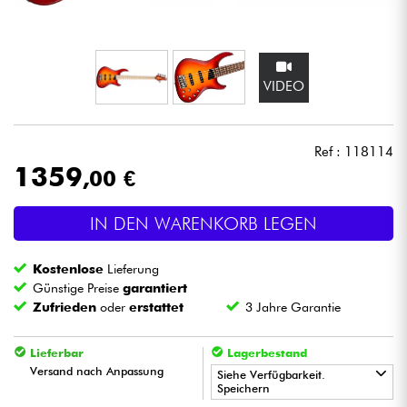
Kopfhörer
Mikros
VIDEO
DJ
Ref : 118114
Live-Sound
1359
,00 €
Licht
IN DEN WARENKORB LEGEN
Drums
Kostenlose
Lieferung
Günstige Preise
garantiert
Blasinstrumente
Zufrieden
oder
erstattet
3 Jahre Garantie
Lieferbar
Lagerbestand
Violinen & Quartett
Versand nach Anpassung
Siehe Verfügbarkeit.
Speichern
Kinder