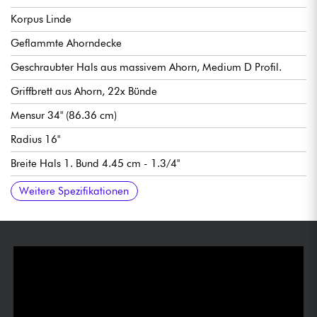
Korpus Linde
Geflammte Ahorndecke
Geschraubter Hals aus massivem Ahorn, Medium D Profil.
Griffbrett aus Ahorn, 22x Bünde
Mensur 34" (86.36 cm)
Radius 16"
Breite Hals 1. Bund 4.45 cm - 1.3/4"
Dicke des Halses 1. Bund 0.80" - 1.
Halsdicke 12. Bund 0.91"
Single-coil Tonabnehmer MTD Passive Hum-cancelling Single
Aktive oder passive Elektronik
Active/Passive Switch, Blend-Pickup-Potentiometer,
MTD Quick Release Steg
MTD stimmmechaniken
Hochglänzender Korpus
Satinierter Hals
Durchschnittliches Gewicht 3.98 kg
Weitere Spezifikationen
Coil
konzentrische Volume/Tone-Potentiometer (passiver Modus), 3-
Band EQ (aktiver Modus).