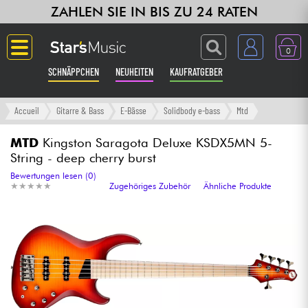
ZAHLEN SIE IN BIS ZU 24 RATEN
0
SCHNÄPPCHEN
NEUHEITEN
KAUFRATGEBER
Langue
Accueil
Gitarre & Bass
E-Bässe
Solidbody e-bass
Mtd
Gitarre & Bass
MTD
Kingston Saragota Deluxe KSDX5MN 5-
String - deep cherry burst
Verstärker & Effekte
Bewertungen lesen (0)
★
★
★
★
★
★
★
★
★
★
Zugehöriges Zubehör
Ähnliche Produkte
Klaviere & Piano
Synths & samplers
Studio