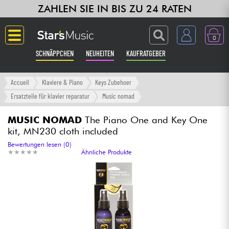
ZAHLEN SIE IN BIS ZU 24 RATEN
0
SCHNÄPPCHEN
NEUHEITEN
KAUFRATGEBER
Langue
Accueil
Klaviere & Piano
Keys Zubehoer
Ersatzteile für klavier reparatur
Music nomad
Gitarre & Bass
MUSIC NOMAD
The Piano One and Key One
kit, MN230 cloth included
Verstärker & Effekte
Bewertungen lesen (0)
★
★
★
★
★
★
★
★
★
★
Ähnliche Produkte
Klaviere & Piano
Synths & samplers
Studio