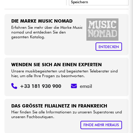
Speichern
•
Kabel & Zubehöre
Star
'
S
Music
BRUGES
DIE MARKE MUSIC NOMAD
Erfahren Sie mehr über die Marke Music
HiFi
nomad und entdecken Sie den
gesamten Katalog.
Bundle
ENTDECKEN
Sehen Sie sich unsere Marken an
WENDEN SIE SICH AN EINEN EXPERTEN
Unsere musikbegeisterten und begeisterten Teleberater sind
hier, um alle Ihre Fragen zu beantworten.
+33 181 930 900
email
DAS GRÖSSTE FILIALNETZ IN FRANKREICH
Hier finden Sie alle Informationen zu unseren Superstores und
unseren Fachboutiquen.
FINDE MEHR HERAUS