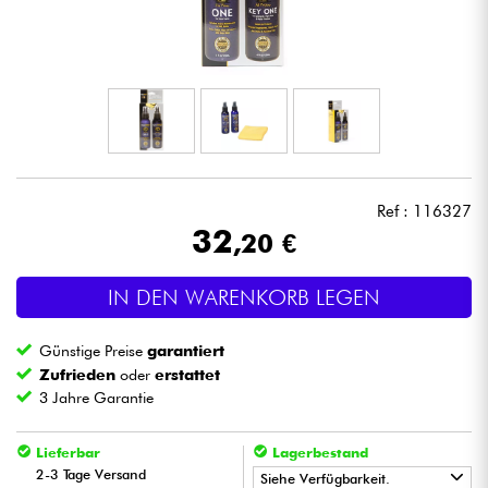
Kopfhörer
Mikros
DJ
Live-Sound
Ref : 116327
32
,20 €
Licht
IN DEN WARENKORB LEGEN
Drums
Günstige Preise
garantiert
Blasinstrumente
Zufrieden
oder
erstattet
3 Jahre Garantie
Violinen & Quartett
Lieferbar
Lagerbestand
2-3 Tage Versand
Siehe Verfügbarkeit.
Kinder