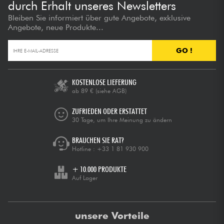
durch Erhalt unseres Newsletters
Bleiben Sie informiert über gute Angebote, exklusive
Angebote, neue Produkte...
GO !
KOSTENLOSE LIEFERUNG
ab 89 €
(siehe AGB)
ZUFRIEDEN ODER ERSTATTET
30 Tage, um Ihre Meinung zu ändern
BRAUCHEN SIE RAT?
Hotline :
+33 1 81 930 900
+ 10.000 PRODUKTE
Auf Lager
unsere Vorteile