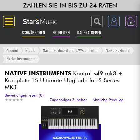
ZAHLEN SIE IN BIS ZU 24 RATEN
0
SCHNÄPPCHEN
NEUHEITEN
KAUFRATGEBER
Langue
Accueil
Studio
Master keyboard und DAW-controller
Masterkeyboard
Native instruments
Gitarre & Bass
NATIVE INSTRUMENTS
Kontrol s49 mk3 +
Komplete 15 Ultimate Upgrade for S-Series
Verstärker & Effekte
MK3
Bewertungen lesen (0)
Klaviere & Piano
★
★
★
★
★
★
★
★
★
★
Zugehöriges Zubehör
Ähnliche Produkte
Synths & samplers
Studio