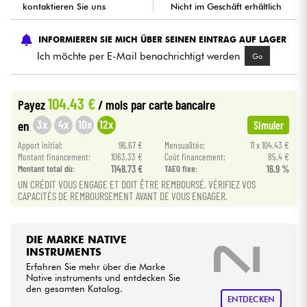
kontaktieren Sie uns
Nicht im Geschäft erhältlich
Kabel & Zubehöre
INFORMIEREN SIE MICH ÜBER SEINEN EINTRAG AUF LAGER
Ich möchte per E-Mail benachrichtigt werden
Go
HiFi
104.43 €
Payez
/ mois
par carte bancaire
Bundle
3x
4x
10x
12x
en
Simuler
Sehen Sie sich unsere Marken an
Apport initial:
96.67 €
Mensualités:
11 x 104.43 €
Montant financement:
1063.33 €
Coût financement:
85.4 €
Montant total dù:
1148.73 €
TAEG fixe:
16.9 %
UN CRÉDIT VOUS ENGAGE ET DOIT ÊTRE REMBOURSÉ. VÉRIFIEZ VOS
CAPACITÉS DE REMBOURSEMENT AVANT DE VOUS ENGAGER.
DIE MARKE NATIVE
INSTRUMENTS
Erfahren Sie mehr über die Marke
Native instruments und entdecken Sie
den gesamten Katalog.
ENTDECKEN