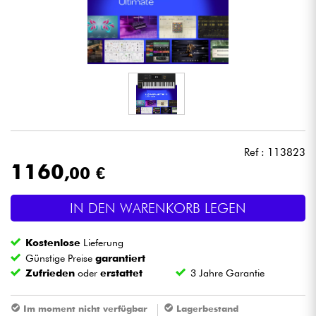
Kopfhörer
Mikros
DJ
Live-Sound
Ref : 113823
Licht
1160
,00 €
Drums
IN DEN WARENKORB LEGEN
Blasinstrumente
Kostenlose
Lieferung
Günstige Preise
garantiert
Zufrieden
oder
erstattet
3 Jahre Garantie
Violinen & Quartett
Im moment nicht verfügbar
Lagerbestand
Kinder