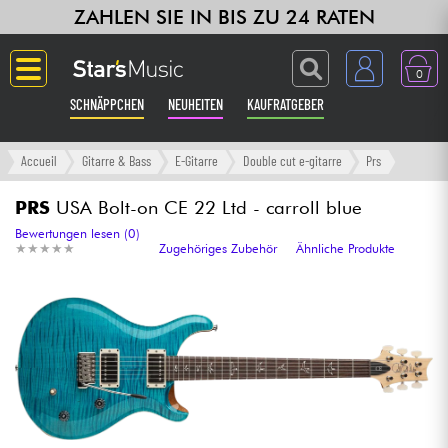
ZAHLEN SIE IN BIS ZU 24 RATEN
0
SCHNÄPPCHEN
NEUHEITEN
KAUFRATGEBER
Langue
Accueil
Gitarre & Bass
E-Gitarre
Double cut e-gitarre
Prs
Gitarre & Bass
PRS
USA Bolt-on CE 22 Ltd - carroll blue
Bewertungen lesen (0)
★
★
★
★
★
★
★
★
★
★
Zugehöriges Zubehör
Ähnliche Produkte
Verstärker & Effekte
Klaviere & Piano
Synths & samplers
Studio