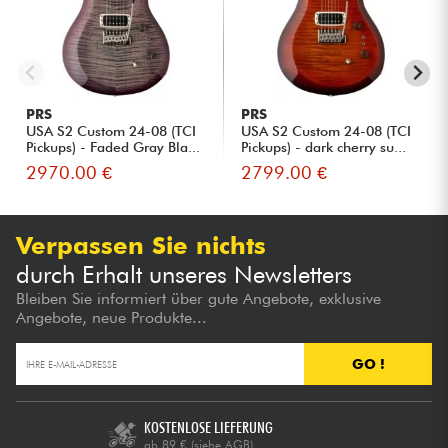
PRS
PRS
USA S2 Custom 24-08 (TCI
USA S2 Custom 24-08 (TCI
Pickups) - Faded Gray Bla...
Pickups) - dark cherry su...
2970.00 €
2799.00 €
Verpassen Sie nichts
durch Erhalt unseres Newsletters
Bleiben Sie informiert über gute Angebote, exklusive
Angebote, neue Produkte...
GO !
KOSTENLOSE LIEFERUNG
ab 89 €
(siehe AGB)