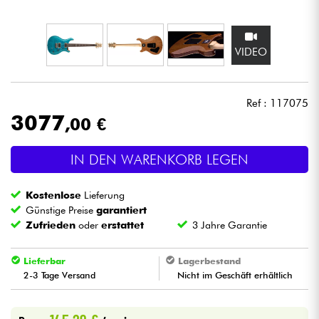
Kopfhörer
VIDEO
Mikros
DJ
Ref : 117075
3077
,00 €
Live-Sound
IN DEN WARENKORB LEGEN
Licht
Kostenlose
Lieferung
Drums
Günstige Preise
garantiert
Zufrieden
oder
erstattet
3 Jahre Garantie
Blasinstrumente
Lieferbar
Lagerbestand
2-3 Tage Versand
Nicht im Geschäft erhältlich
Violinen & Quartett
Kinder