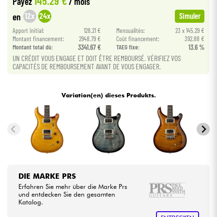
145.29 €
Payez
/ mois
12x
24x
en
Simuler
Kabel & Zubehöre
Apport initial:
128.21 €
Mensualités:
23 x 145.29 €
Montant financement:
2948.79 €
Coût financement:
392.88 €
Montant total dù:
3341.67 €
TAEG fixe:
13.6 %
HiFi
UN CRÉDIT VOUS ENGAGE ET DOIT ÊTRE REMBOURSÉ. VÉRIFIEZ VOS
CAPACITÉS DE REMBOURSEMENT AVANT DE VOUS ENGAGER.
Bundle
Variation(en) dieses Produkts.
Sehen Sie sich unsere Marken an
DIE MARKE PRS
Erfahren Sie mehr über die Marke Prs
und entdecken Sie den gesamten
Katalog.