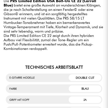
Die
PRS Limited Edition USA Bolt-On CE 22 (Carroll
Blue)
bietet eine große Auswahl an wunderschönen Klängen,
die je nach Schalterstellung an einen Fender© oder eine
Gibson© erinnern, und ist ein sorgfältig hergestelltes
Instrument mit vielen Qualitäten. Die PRS 58/15 LT
Humbucker-Tonabnehmer haben ein bemerkenswertes
Vintage-Temperament mit Tiefe, Klarheit und Dynamik, und sie
sind sehr lebendig, warm und präzise.
Die PRS Limited Edition CE 22 zeigt durch ihren hybriden
Aufbau viel Flexibilität, zumal der Tone-Regler um ein
Push/Pull-Potentiometer erweitert wurde, das die Pickup-
Kombinationen verdoppelt.
TECHNISCHES ARBEITSBLATT
DOUBLE CUT
E-GITARRE MODELLE
BLAU
FARBE
JA
GRIFF MIT KOPF