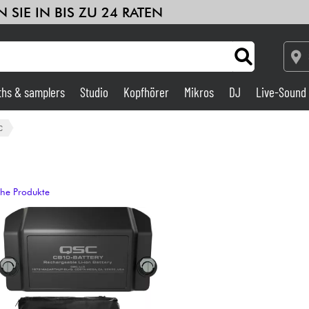
 SIE IN BIS ZU 24 RATEN
ths & samplers
Studio
Kopfhörer
Mikros
DJ
Live-Sound
Verstärker & Effekte
c
Studio
che Produkte
DJ
Drums
Kinder