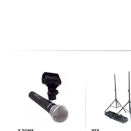
X-TONE
RTX