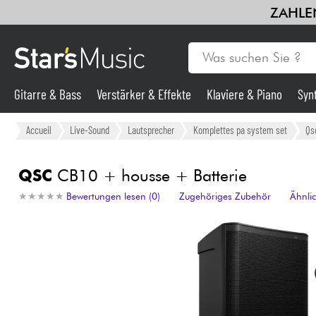
ZAHLEN
Gitarre & Bass
Verstärker & Effekte
Klaviere & Piano
Syn
Gitarre & Bass
Accueil
Live-Sound
Lautsprecher
Komplettes pa system set
Qs
Synths & samplers
QSC
CB10 + housse + Batterie
★
★
★
★
★
★
★
★
★
★
Bewertungen lesen (0)
Zugehöriges Zubehör
Ähnli
Mikros
Licht
Violinen & Quartett