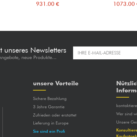
931.00 €
1073.00 
t unseres Newsletters
 Angebote, neue Produkte...
unsere Vorteile
Nützli
Inform
Sichere Bezahlung
kontaktier
3 Jahre Garantie
Wer sind wi
Zufrieden oder erstattet
Unsere Ges
Lieferung in Europe
Konsultier
Sie sind ein Profi
Kaufratge