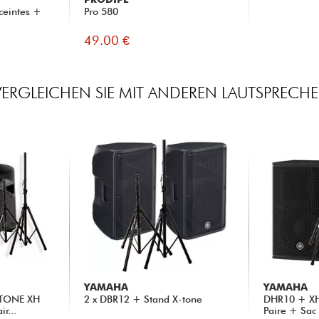
ceintes +
Pro 580
49.00 €
VERGLEICHEN SIE MIT ANDEREN LAUTSPRECHE
YAMAHA
YAMAHA
-TONE XH
2 x DBR12 + Stand X-tone
DHR10 + XH
r...
Paire + Sac