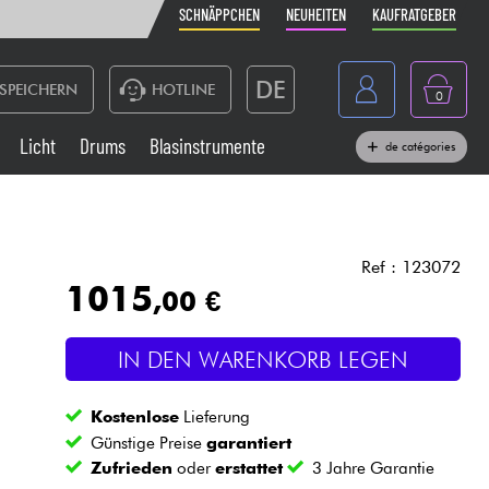
SCHNÄPPCHEN
NEUHEITEN
KAUFRATGEBER
DE
SPEICHERN
HOTLINE
0
France
Licht
Drums
Blasinstrumente
de catégories
Belgique
Klaviere & Piano
België
Kopfhörer
España
Ref : 123072
1015
,00 €
Nederland
Live-Sound
English
IN DEN WARENKORB LEGEN
Blasinstrumente
Kostenlose
Lieferung
Kabel & Zubehöre
Günstige Preise
garantiert
Zufrieden
oder
erstattet
3 Jahre Garantie