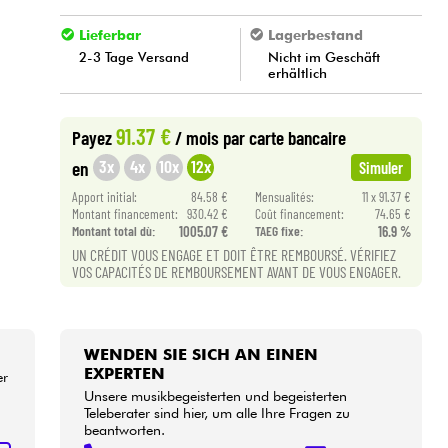
Lieferbar
Lagerbestand
2-3 Tage Versand
Nicht im Geschäft
erhältlich
91.37 €
Payez
/ mois
par carte bancaire
3x
4x
10x
12x
en
Simuler
Apport initial:
84.58 €
Mensualités:
11 x 91.37 €
Montant financement:
930.42 €
Coût financement:
74.65 €
Montant total dù:
1005.07 €
TAEG fixe:
16.9 %
UN CRÉDIT VOUS ENGAGE ET DOIT ÊTRE REMBOURSÉ. VÉRIFIEZ
VOS CAPACITÉS DE REMBOURSEMENT AVANT DE VOUS ENGAGER.
WENDEN SIE SICH AN EINEN
EXPERTEN
er
Unsere musikbegeisterten und begeisterten
Teleberater sind hier, um alle Ihre Fragen zu
beantworten.