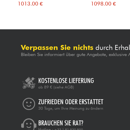
1013.00 €
1098.00 €
Verpassen Sie nichts
durch Erhal
Bleiben Sie informiert über gute Angebote, exklusive
KOSTENLOSE LIEFERUNG
ab 89 €
(siehe AGB)
ZUFRIEDEN ODER ERSTATTET
30 Tage, um Ihre Meinung zu ändern
BRAUCHEN SIE RAT?
Hotline :
+33 1 81 930 900