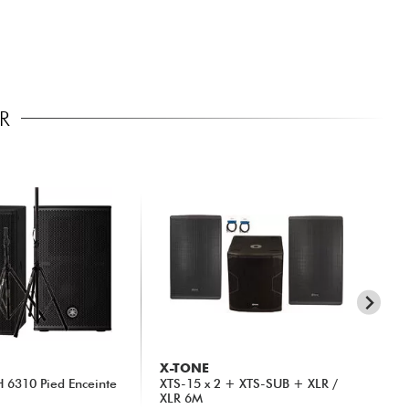
R
X-TONE
Y
 6310 Pied Enceinte
XTS-15 x 2 + XTS-SUB + XLR /
2 
XLR 6M