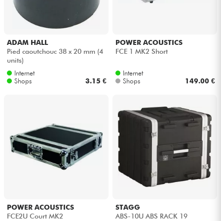
Kopfhörer
Mikros
ADAM HALL
POWER ACOUSTICS
Pied caoutchouc 38 x 20 mm (4
FCE 1 MK2 Short
units)
DJ
Internet
Internet
Shops
3.15 €
Shops
149.00 €
Live-Sound
Licht
Drums
Blasinstrumente
Violinen & Quartett
POWER ACOUSTICS
STAGG
FCE2U Court MK2
ABS-10U ABS RACK 19
Kinder