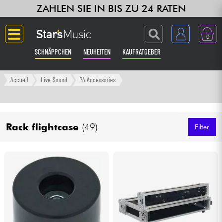
ZAHLEN SIE IN BIS ZU 24 RATEN
0
SCHNÄPPCHEN
NEUHEITEN
KAUFRATGEBER
Langue
Accueil
Live-Sound
PA Accessories
Gitarre & Bass
Rack flightcase
(49)
Verstärker & Effekte
Filter
Klaviere & Piano
Synths & samplers
Studio