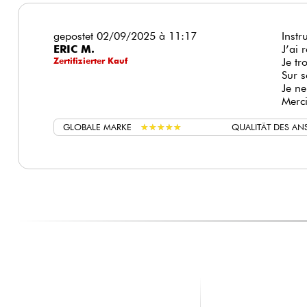
gepostet 02/09/2025 à 11:17
Instr
ERIC M.
J’ai 
Zertifizierter Kauf
Je tr
Sur s
Je ne
Merci
GLOBALE MARKE
★
★
★
★
★
★
★
★
★
★
QUALITÄT DES A