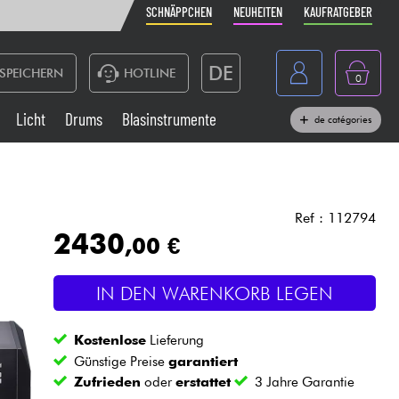
SCHNÄPPCHEN
NEUHEITEN
KAUFRATGEBER
DE
SPEICHERN
HOTLINE
0
France
Licht
Drums
Blasinstrumente
de catégories
Belgique
Klaviere & Piano
België
Kopfhörer
España
Ref : 112794
2430
,00 €
Nederland
Live-Sound
English
IN DEN WARENKORB LEGEN
Blasinstrumente
Kostenlose
Lieferung
Kabel & Zubehöre
Günstige Preise
garantiert
Zufrieden
oder
erstattet
3 Jahre Garantie