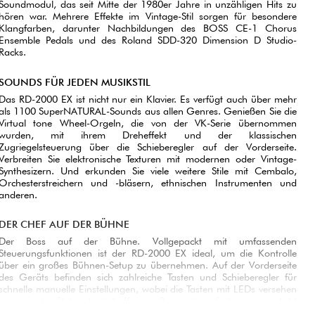
Soundmodul, das seit Mitte der 1980er Jahre in unzähligen Hits zu
hören war. Mehrere Effekte im Vintage-Stil sorgen für besondere
Klangfarben, darunter Nachbildungen des BOSS CE-1 Chorus
Ensemble Pedals und des Roland SDD-320 Dimension D Studio-
Racks.
SOUNDS FÜR JEDEN MUSIKSTIL
Das RD-2000 EX ist nicht nur ein Klavier. Es verfügt auch über mehr
als 1100 SuperNATURAL-Sounds aus allen Genres. Genießen Sie die
Virtual tone Wheel-Orgeln, die von der VK-Serie übernommen
wurden, mit ihrem Dreheffekt und der klassischen
Zugriegelsteuerung über die Schieberegler auf der Vorderseite.
Verbreiten Sie elektronische Texturen mit modernen oder Vintage-
Synthesizern. Und erkunden Sie viele weitere Stile mit Cembalo,
Orchesterstreichern und -bläsern, ethnischen Instrumenten und
anderen.
DER CHEF AUF DER BÜHNE
Der Boss auf der Bühne. Vollgepackt mit umfassenden
Steuerungsfunktionen ist der RD-2000 EX ideal, um die Kontrolle
über ein großes Bühnen-Setup zu übernehmen. Auf der Vorderseite
des Geräts befinden sich zahlreiche Tasten und Schieberegler für
schnelle manuelle Einstellungen, wobei die Tasten mit LEDs versehen
sind, die den Status der betreffenden Parameter sofort anzeigen. Acht
zuweisbare Zonen ermöglichen es Ihnen, die Klänge auf