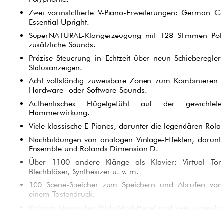
Zwei vorinstallierte V-Piano-Erweiterungen: German
Essential Upright.
SuperNATURAL-Klangerzeugung mit 128 Stimmen Poly
zusätzliche Sounds.
Präzise Steuerung in Echtzeit über neun Schieberegle
Statusanzeigen.
Acht vollständig zuweisbare Zonen zum Kombinieren 
Hardware- oder Software-Sounds.
Authentisches Flügelgefühl auf der gewichtet
Hammerwirkung.
Viele klassische E-Pianos, darunter die legendären R
Nachbildungen von analogen Vintage-Effekten, daru
Ensemble und Rolands Dimension D.
Über 1100 andere Klänge als Klavier: Virtual Ton
Blechbläser, Synthesizer u. v. m.
100 Scene-Speicher zum Speichern und Abrufen von
einem Tastendruck.
Rolands klassischer Pitch/Mod-Hebel und zwei zuweisba
Ein Audio/MIDI-Interface über USB mit 24 Bit/192 kHz.