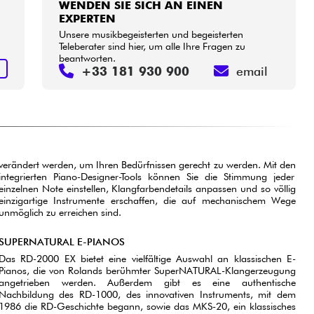
WENDEN SIE SICH AN EINEN
EXPERTEN
Unsere musikbegeisterten und begeisterten
Teleberater sind hier, um alle Ihre Fragen zu
beantworten.
S
+33 181 930 900
email
verändert werden, um Ihren Bedürfnissen gerecht zu werden. Mit den
integrierten Piano-Designer-Tools können Sie die Stimmung jeder
einzelnen Note einstellen, Klangfarbendetails anpassen und so völlig
einzigartige Instrumente erschaffen, die auf mechanischem Wege
unmöglich zu erreichen sind.
SUPERNATURAL E-PIANOS
Das RD-2000 EX bietet eine vielfältige Auswahl an klassischen E-
Pianos, die von Rolands berühmter SuperNATURAL-Klangerzeugung
angetrieben werden. Außerdem gibt es eine authentische
Nachbildung des RD-1000, des innovativen Instruments, mit dem
1986 die RD-Geschichte begann, sowie das MKS-20, ein klassisches