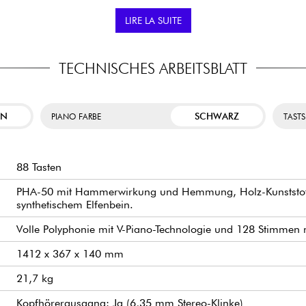
Audiodateien.
LIRE LA SUITE
eo-Sub-Ausgänge über 1/4-
TECHNISCHES ARBEITSBLATT
sionspedalen (Sustainpedal
iche Sounds von der Roland
erer RD-Pianos.
EN
SCHWARZ
PIANO FARBE
TAST
88 Tasten
PHA-50 mit Hammerwirkung und Hemmung, Holz-Kunststoff-
synthetischem Elfenbein.
 RD-Erlebnis, indem es Rolands
Volle Polyphonie mit V-Piano-Technologie und 128 Stimme
iten Palette moderner kreativer
ungsstarke und inspirierende
zeugern, zwei vorinstallierten V-
1412 x 367 x 140 mm
ielbarkeit und erweiterten
essionelle Musiker entwickelt
21,7 kg
no-Lösung auf dem Markt.
Kopfhörerausgang: Ja (6,35 mm Stereo-Klinke)