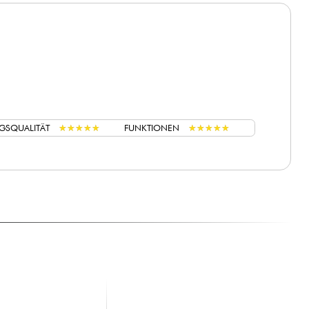
★
★
★
★
★
★
★
★
★
★
★
★
★
★
★
★
★
★
★
★
GSQUALITÄT
FUNKTIONEN