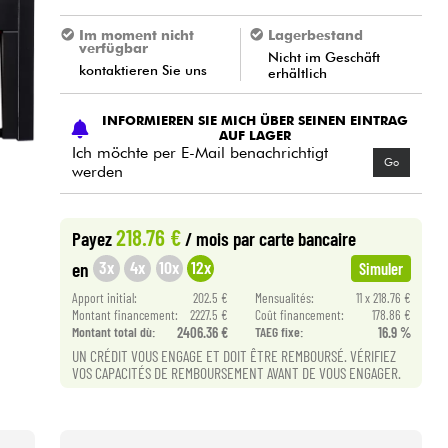
Im moment nicht
Lagerbestand
verfügbar
Nicht im Geschäft
kontaktieren Sie uns
erhältlich
INFORMIEREN SIE MICH ÜBER SEINEN EINTRAG
AUF LAGER
Ich möchte per E-Mail benachrichtigt
Go
werden
218.76 €
Payez
/ mois
par carte bancaire
3x
4x
10x
12x
en
Simuler
Apport initial:
202.5 €
Mensualités:
11 x 218.76 €
Montant financement:
2227.5 €
Coût financement:
178.86 €
Montant total dù:
2406.36 €
TAEG fixe:
16.9 %
UN CRÉDIT VOUS ENGAGE ET DOIT ÊTRE REMBOURSÉ. VÉRIFIEZ
VOS CAPACITÉS DE REMBOURSEMENT AVANT DE VOUS ENGAGER.