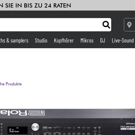
 SIE IN BIS ZU 24 RATEN
ths & samplers
Studio
Kopfhörer
Mikros
DJ
Live-Sound
Verstärker & Effekte
Studio
che Produkte
DJ
Drums
Kinder