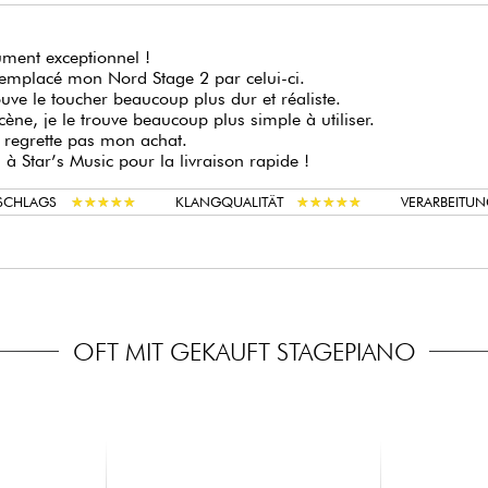
ument exceptionnel !
remplacé mon Nord Stage 2 par celui-ci.
ouve le toucher beaucoup plus dur et réaliste.
cène, je le trouve beaucoup plus simple à utiliser.
 regrette pas mon achat.
 à Star’s Music pour la livraison rapide !
★
★
★
★
★
★
★
★
★
★
★
★
★
★
★
★
★
★
★
★
NSCHLAGS
KLANGQUALITÄT
VERARBEITUN
OFT MIT GEKAUFT STAGEPIANO