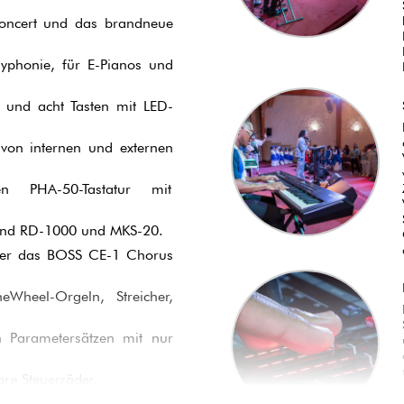
 Concert und das brandneue
phonie, für E-Pianos und
r und acht Tasten mit LED-
von internen und externen
en PHA-50-Tastatur mit
oland RD-1000 und MKS-20.
nter das BOSS CE-1 Chorus
eWheel-Orgeln, Streicher,
 Parametersätzen mit nur
re Steuerräder.