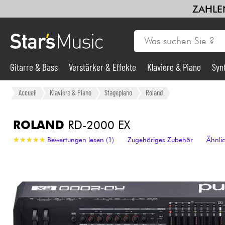
ZAHLEN
Gitarre & Bass
Verstärker & Effekte
Klaviere & Piano
Syn
Gitarre & Bass
Accueil
Klaviere & Piano
Stagepiano
Roland
Synths & samplers
ROLAND
RD-2000 EX
★
★
★
★
★
★
★
★
★
★
Bewertungen lesen (1)
Zugehöriges Zubehör
Ähnli
Mikros
Licht
Violinen & Quartett