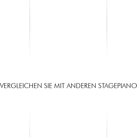
X-TONE
GATOR
and
2102 Sofbag Keyboard 88 -
GKBE88 Eco
10mm
39.00 €
40.20 €
VERGLEICHEN SIE MIT ANDEREN STAGEPIAN