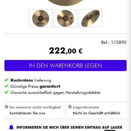
Kopfhörer
Mikros
DJ
Ref : 115890
222
,00 €
Live-Sound
IN DEN WARENKORB LEGEN
Licht
Kostenlose
Lieferung
Drums
Günstige Preise
garantiert
Garantie ausschließlich gegen Herstellungsdefekte
Blasinstrumente
Im moment nicht verfügbar
Lagerbestand
kontaktieren Sie uns
Nicht im Geschäft erhältlich
Violinen & Quartett
INFORMIEREN SIE MICH ÜBER SEINEN EINTRAG AUF LAGER
Kinder