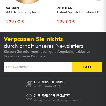
SABIAN
ZILDJIAN
AAX X-plosion Splash
Hybrid Splash K' Custom 11"
229.00 €
229.00 €
Verpassen Sie nichts
durch Erhalt unseres Newsletters
Bleiben Sie informiert über gute Angebote, exklusive
Angebote, neue Produkte...
GO !
KOSTENLOSE LIEFERUNG
ab 89 €
(siehe AGB)
ZUFRIEDEN ODER ERSTATTET
30 Tage, um Ihre Meinung zu ändern