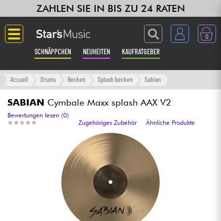
ZAHLEN SIE IN BIS ZU 24 RATEN
0
SCHNÄPPCHEN
NEUHEITEN
KAUFRATGEBER
Langue
Accueil
Drums
Becken
Splash becken
Sabian
Gitarre & Bass
SABIAN
Cymbale Maxx splash AAX V2
Bewertungen lesen (0)
★
★
★
★
★
★
★
★
★
★
Zugehöriges Zubehör
Ähnliche Produkte
Verstärker & Effekte
Klaviere & Piano
Synths & samplers
Studio