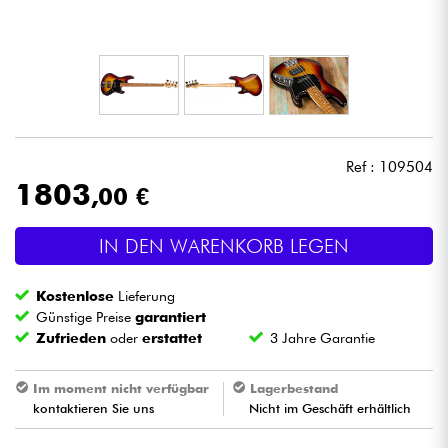
Kopfhörer
Mikros
DJ
Ref : 109504
Live-Sound
1803
,00 €
Licht
IN DEN WARENKORB LEGEN
Drums
Kostenlose
Lieferung
Günstige Preise
garantiert
Blasinstrumente
Zufrieden
oder
erstattet
3 Jahre Garantie
Im moment nicht verfügbar
Lagerbestand
Violinen & Quartett
kontaktieren Sie uns
Nicht im Geschäft erhältlich
Kinder