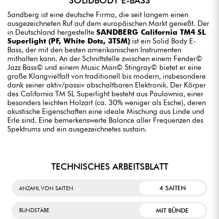
SOLIDBODY E-BASS
Sandberg ist eine deutsche Firma, die seit langem einen
ausgezeichneten Ruf auf dem europäischen Markt genießt. Der
in Deutschland hergestellte
SANDBERG California TM4 SL
Superlight (PF, White Dots, 3TSM)
ist ein Solid Body E-
Bass, der mit den besten amerikanischen Instrumenten
mithalten kann. An der Schnittstelle zwischen einem Fender©
Jazz Bass© und einem Music Man© Stingray© bietet er eine
große Klangvielfalt von traditionell bis modern, insbesondere
dank seiner aktiv/passiv abschaltbaren Elektronik. Der Körper
des California TM SL Superlight besteht aus Paulownia, einer
besonders leichten Holzart (ca. 30% weniger als Esche), deren
akustische Eigenschaften eine ideale Mischung aus Linde und
Erle sind. Eine bemerkenswerte Balance aller Frequenzen des
Spektrums und ein ausgezeichnetes sustain.
TECHNISCHES ARBEITSBLATT
4 SAITEN
ANZAHL VON SAITEN
MIT BÜNDE
BUNDSTÄBE