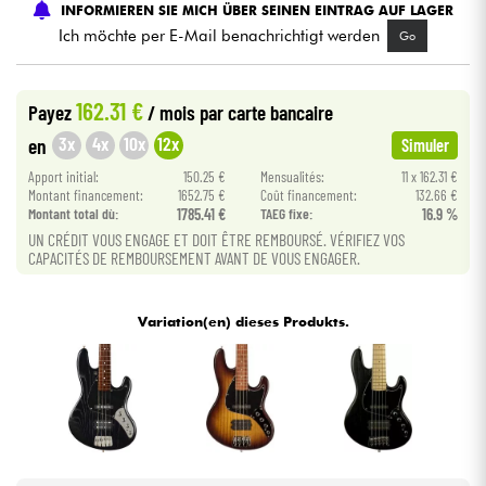
INFORMIEREN SIE MICH ÜBER SEINEN EINTRAG AUF LAGER
Ich möchte per E-Mail benachrichtigt werden
Go
Kabel & Zubehöre
162.31 €
Payez
/ mois
par carte bancaire
HiFi
3x
4x
10x
12x
en
Simuler
Bundle
Apport initial:
150.25 €
Mensualités:
11 x 162.31 €
Montant financement:
1652.75 €
Coût financement:
132.66 €
Montant total dù:
1785.41 €
TAEG fixe:
16.9 %
Sehen Sie sich unsere Marken an
UN CRÉDIT VOUS ENGAGE ET DOIT ÊTRE REMBOURSÉ. VÉRIFIEZ VOS
CAPACITÉS DE REMBOURSEMENT AVANT DE VOUS ENGAGER.
Variation(en) dieses Produkts.