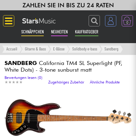
ZAHLEN SIE IN BIS ZU 24 RATEN
0
SCHNÄPPCHEN
NEUHEITEN
KAUFRATGEBER
Langue
Accueil
Gitarre & Bass
E-Bässe
Solidbody e-bass
Sandberg
Gitarre & Bass
SANDBERG
California TM4 SL Superlight (PF,
White Dots) - 3-tone sunburst matt
Verstärker & Effekte
Bewertungen lesen (0)
★
★
★
★
★
★
★
★
★
★
Zugehöriges Zubehör
Ähnliche Produkte
Klaviere & Piano
Synths & samplers
Studio