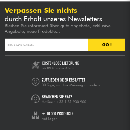
Verpassen Sie nichts
durch Erhalt unseres Newsletters
Bleiben Sie informiert über gute Angebote, exklusive
Angebote, neue Produkte...
GO !
KOSTENLOSE LIEFERUNG
ab 89 €
(siehe AGB)
ZUFRIEDEN ODER ERSTATTET
30 Tage, um Ihre Meinung zu ändern
BRAUCHEN SIE RAT?
Hotline :
+33 1 81 930 900
+ 10.000 PRODUKTE
Auf Lager