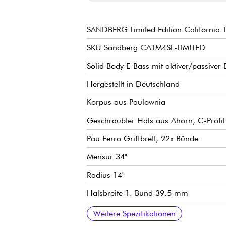
SANDBERG Limited Edition California T
SKU Sandberg CATM4SL-LIMITED
Solid Body E-Bass mit aktiver/passiver E
Hergestellt in Deutschland
Korpus aus Paulownia
Geschraubter Hals aus Ahorn, C-Profil
Pau Ferro Griffbrett, 22x Bünde
Mensur 34"
Radius 14"
Halsbreite 1. Bund 39.5 mm
Halsbreite 22. Bund 63 mm
Halsdicke 1. Bund 20 mm
Sandberg Blacklabel T & M Pickups
Sandberg 2-Band Vorverstärker (aktiv/p
Lautstärke (Push-Pull aktiv/passiv), Ba
Sandberg Vintage High Mass Steg
Sandberg Lightweight stimmmechanike
2.92 kg
Verkauft mit Sandberg gigbag
Weitere Spezifikationen