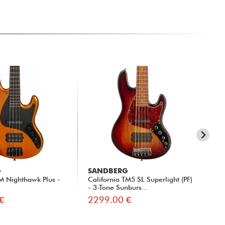
G
SANDBERG
SA
TM Nighthawk Plus -
California TM5 SL Superlight (PF)
Cal
- 3-Tone Sunburs...
(Bl
€
2299.00 €
23