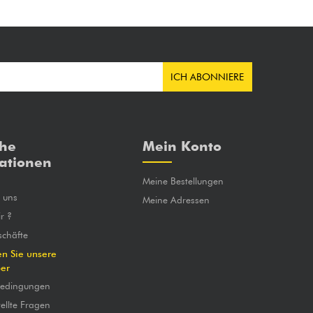
ICH ABONNIERE
che
Mein Konto
ationen
Meine Bestellungen
e uns
Meine Adressen
r ?
chäfte
en Sie unsere
ber
bedingungen
ellte Fragen