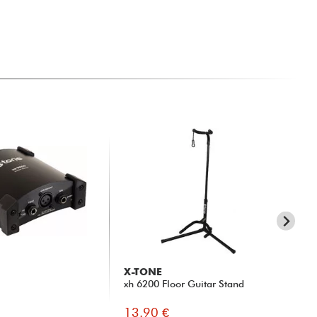
X-TONE
RT
xh 6200 Floor Guitar Stand
TR
13.90 €
5.