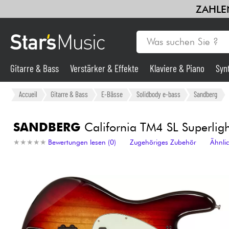
ZAHLEN
Gitarre & Bass
Verstärker & Effekte
Klaviere & Piano
Syn
Gitarre & Bass
Accueil
Gitarre & Bass
E-Bässe
Solidbody e-bass
Sandberg
Synths & samplers
SANDBERG
California TM4 SL Superlight
★
★
★
★
★
★
★
★
★
★
Bewertungen lesen (0)
Zugehöriges Zubehör
Ähnli
Mikros
Licht
Violinen & Quartett