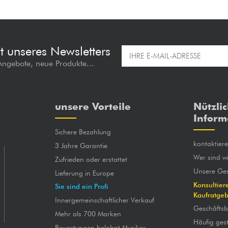
t unseres Newsletters
 Angebote, neue Produkte...
unsere Vorteile
Nützli
Inform
Sichere Bezahlung
kontaktier
3 Jahre Garantie
Wer sind wi
Zufrieden oder erstattet
Unsere Ges
Lieferung in Europe
Konsultier
Sie sind ein Profi
Kaufratge
Innergemeinschaftlicher Verkauf
Geschäfts
Mehr als 700 Marken
Häufig gest
Bewertungen belohnt Musiker