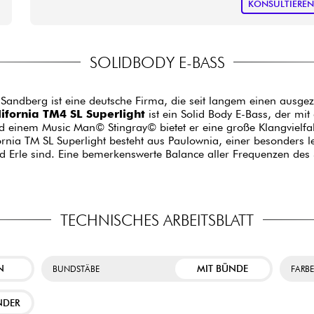
KONSULTIERE
SOLIDBODY E-BASS
s. Sandberg ist eine deutsche Firma, die seit langem einen ausg
ifornia TM4 SL Superlight
ist ein Solid Body E-Bass, der mi
 einem Music Man© Stingray© bietet er eine große Klangvielfalt
ornia TM SL Superlight besteht aus Paulownia, einer besonders l
d Erle sind. Eine bemerkenswerte Balance aller Frequenzen des
TECHNISCHES ARBEITSBLATT
N
MIT BÜNDE
BUNDSTÄBE
FARB
NDER