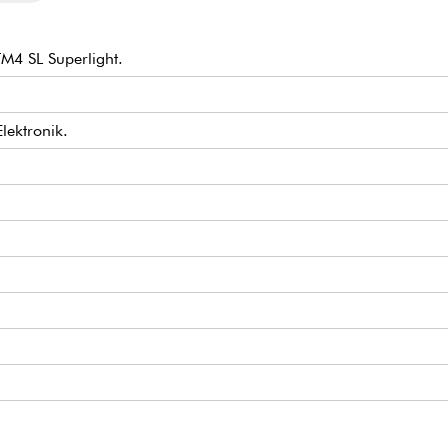
M4 SL Superlight.
lektronik.
assiv)
lance, Bass/Höhe (konzentrische Potentiometer), passiver Ton.
n