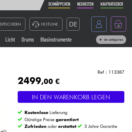
SCHNÄPPCHEN
NEUHEITEN
KAUFRATGEBER
DE
SPEICHERN
HOTLINE
0
France
Licht
Drums
Blasinstrumente
de catégories
Belgique
Klaviere & Piano
België
Kopfhörer
España
Ref : 113387
2499
,00 €
Nederland
Live-Sound
English
IN DEN WARENKORB LEGEN
Blasinstrumente
Kostenlose
Lieferung
Kabel & Zubehöre
Günstige Preise
garantiert
Zufrieden
oder
erstattet
3 Jahre Garantie