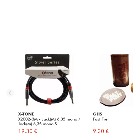
X-TONE
GHS
X2002-3M - Jack(M) 6,35 mono /
Fast Fret
Jack(M) 6,35 mono S...
19.30 €
9.30 €