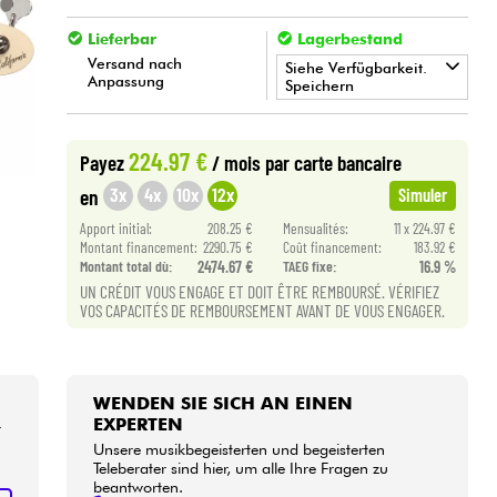
Lieferbar
Lagerbestand
Versand nach
Siehe Verfügbarkeit.
Anpassung
Speichern
•
Star
'
S
Music
BORDEAUX
224.97 €
Payez
/ mois
par carte bancaire
3x
4x
10x
12x
en
Simuler
Apport initial:
208.25 €
Mensualités:
11 x 224.97 €
Montant financement:
2290.75 €
Coût financement:
183.92 €
Montant total dù:
2474.67 €
TAEG fixe:
16.9 %
UN CRÉDIT VOUS ENGAGE ET DOIT ÊTRE REMBOURSÉ. VÉRIFIEZ
VOS CAPACITÉS DE REMBOURSEMENT AVANT DE VOUS ENGAGER.
WENDEN SIE SICH AN EINEN
EXPERTEN
r
Unsere musikbegeisterten und begeisterten
Teleberater sind hier, um alle Ihre Fragen zu
beantworten.