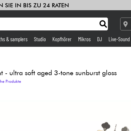
 SIE IN BIS ZU 24 RATEN
ths & samplers
Studio
Kopfhörer
Mikros
DJ
Live-Sound
Verstärker & Effekte
Studio
 - ultra soft aged 3-tone sunburst gloss
che Produkte
DJ
Drums
Kinder