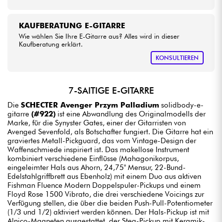
KAUFBERATUNG E-GITARRE
Wie wählen Sie Ihre E-Gitarre aus? Alles wird in dieser
Kaufberatung erklärt.
KONSULTIEREN
7-SAITIGE E-GITARRE
Die
SCHECTER Avenger Przym Palladium
solidbody-e-
gitarre
(#922)
ist eine Abwandlung des Originalmodells der
Marke, für die Synyster Gates, einer der Gitarristen von
Avenged Sevenfold, als Botschafter fungiert. Die Gitarre hat ein
graviertes Metall-Pickguard, das vom Vintage-Design der
Waffenschmiede inspiriert ist. Das makellose Instrument
kombiniert verschiedene Einflüsse (Mahagonikorpus,
eingeleimter Hals aus Ahorn, 24,75" Mensur, 22-Bund-
Edelstahlgriffbrett aus Ebenholz) mit einem Duo aus aktiven
Fishman Fluence Modern Doppelspuler-Pickups und einem
Floyd Rose 1500 Vibrato, die drei verschiedene Voicings zur
Verfügung stellen, die über die beiden Push-Pull-Potentiometer
(1/3 und 1/2) aktiviert werden können. Der Hals-Pickup ist mit
Alnico-Magneten ausgestattet, der Steg-Pickup mit Keramik-