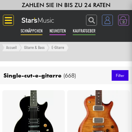
ZAHLEN SIE IN BIS ZU 24 RATEN
0
SCHNÄPPCHEN
NEUHEITEN
KAUFRATGEBER
Langue
Accueil
Gitarre & Bass
E-Gitarre
Gitarre & Bass
Single-cut-e-gitarre
(668)
Verstärker & Effekte
Filter
Klaviere & Piano
Synths & samplers
Studio