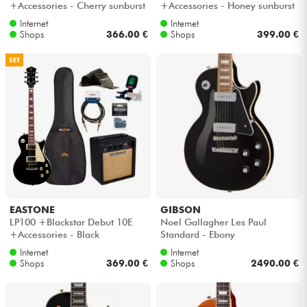
+Accessories - Cherry sunburst
+Accessories - Honey sunburst
Internet
Internet
Kabel & Zubehöre
Shops
366.00 €
Shops
399.00 €
SET
HiFi
Bundle
Sehen Sie sich unsere Marken an
EASTONE
GIBSON
LP100 +Blackstar Debut 10E
Noel Gallagher Les Paul
+Accessories - Black
Standard - Ebony
Internet
Internet
Shops
369.00 €
Shops
2490.00 €