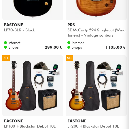
Kopfhörer
Mikros
EASTONE
PRS
LP70-BLK - Black
SE McCarty 594 Singlecut (Wing
Tuners) - Vintage sunburst
DJ
Internet
Internet
Shops
239.00 €
Shops
1135.00 €
Live-Sound
SET
SET
Licht
Drums
Blasinstrumente
Violinen & Quartett
EASTONE
EASTONE
LP100 +Blackstar Debut 10E
LP200 +Blackstar Debut 10E
Kinder