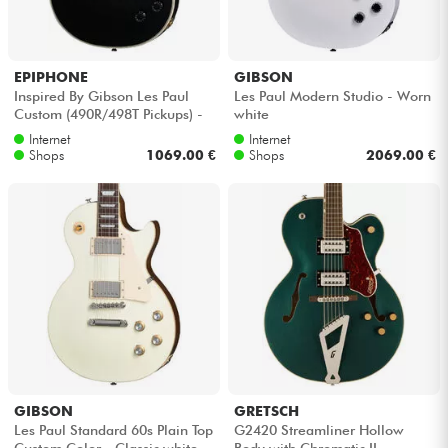
EPIPHONE
GIBSON
Inspired By Gibson Les Paul
Les Paul Modern Studio - Worn
Custom (490R/498T Pickups) -
white
Ebony
Internet
Internet
Shops
1069.00 €
Shops
2069.00 €
GIBSON
GRETSCH
Les Paul Standard 60s Plain Top
G2420 Streamliner Hollow
Custom Color - Classic white
Body with Chromatic II -