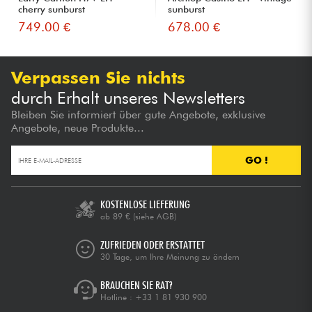
cherry sunburst
sunburst
749.00 €
678.00 €
Verpassen Sie nichts
durch Erhalt unseres Newsletters
Bleiben Sie informiert über gute Angebote, exklusive
Angebote, neue Produkte...
GO !
KOSTENLOSE LIEFERUNG
ab 89 €
(siehe AGB)
ZUFRIEDEN ODER ERSTATTET
30 Tage, um Ihre Meinung zu ändern
BRAUCHEN SIE RAT?
Hotline :
+33 1 81 930 900