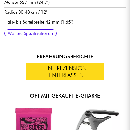
Mensur 627 mm (24,7")
Radius 30.48 cm / 12"
Hals- bis Sattelbreite 42 mm (1,65")
Humbucker-tonabnehmer Sire Carlton Custom Alnico 5
1 Volumen pro Pickup, 1 Ton pro Pickup, 3-Positions-Pickup-
Sire Tune-O-Matic Steg
Sire Aluminum Stop Bar Saitenhalter
Sire Premium Locking-Mechaniken
Hochglanz-Finish
Weitere Spezifikationen
Wahlschalter.
ERFAHRUNGSBERICHTE
EINE REZENSION
HINTERLASSEN
OFT MIT GEKAUFT E-GITARRE