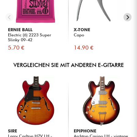
ERNIE BALL
X-TONE
Electric (6) 2223 Super
Capo
Slinky 09-42
5.70 €
14.90 €
VERGLEICHEN SIE MIT ANDEREN E-GITARRE
SIRE
EPIPHONE
Larry Carlton H7V LH -
Archtop Casino LH - vintage