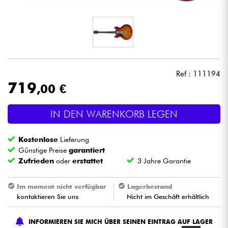
Kopfhörer
Mikros
DJ
Ref : 111194
719
,00 €
Live-Sound
IN DEN WARENKORB LEGEN
Licht
Kostenlose
Lieferung
Drums
Günstige Preise
garantiert
Zufrieden
oder
erstattet
3 Jahre Garantie
Blasinstrumente
Im moment nicht verfügbar
Lagerbestand
kontaktieren Sie uns
Nicht im Geschäft erhältlich
Violinen & Quartett
INFORMIEREN SIE MICH ÜBER SEINEN EINTRAG AUF LAGER
Kinder