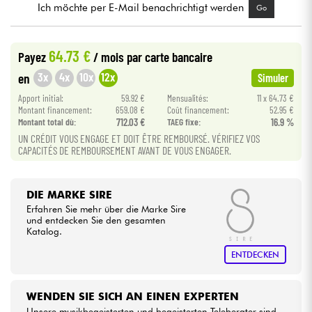
Ich möchte per E-Mail benachrichtigt werden
Go
Kabel & Zubehöre
64.73 €
Payez
/ mois
par carte bancaire
HiFi
3x
4x
10x
12x
en
Simuler
Apport initial:
59.92 €
Mensualités:
11 x 64.73 €
Bundle
Montant financement:
659.08 €
Coût financement:
52.95 €
Montant total dù:
712.03 €
TAEG fixe:
16.9 %
UN CRÉDIT VOUS ENGAGE ET DOIT ÊTRE REMBOURSÉ. VÉRIFIEZ VOS
Sehen Sie sich unsere Marken an
CAPACITÉS DE REMBOURSEMENT AVANT DE VOUS ENGAGER.
DIE MARKE SIRE
Erfahren Sie mehr über die Marke Sire
und entdecken Sie den gesamten
Katalog.
ENTDECKEN
WENDEN SIE SICH AN EINEN EXPERTEN
Unsere musikbegeisterten und begeisterten Teleberater sind