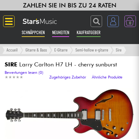
ZAHLEN SIE IN BIS ZU 24 RATEN
0
SCHNÄPPCHEN
NEUHEITEN
KAUFRATGEBER
Langue
Accueil
Gitarre & Bass
E-Gitarre
Semi-hollow e-gitarre
Sire
Gitarre & Bass
SIRE
Larry Carlton H7 LH - cherry sunburst
Bewertungen lesen (0)
★
★
★
★
★
★
★
★
★
★
Zugehöriges Zubehör
Ähnliche Produkte
Verstärker & Effekte
Klaviere & Piano
Synths & samplers
Studio