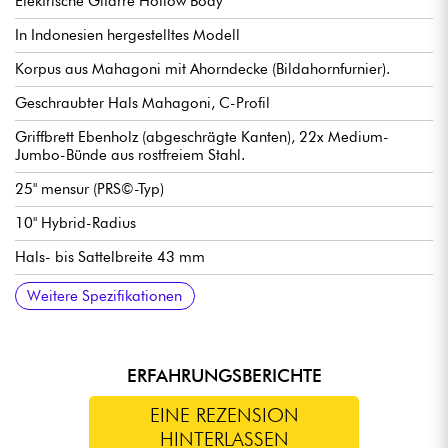
Elektrische Gitarre Hollow Body
In Indonesien hergestelltes Modell
Korpus aus Mahagoni mit Ahorndecke (Bildahornfurnier).
Geschraubter Hals Mahagoni, C-Profil
Griffbrett Ebenholz (abgeschrägte Kanten), 22x Medium-
Jumbo-Bünde aus rostfreiem Stahl.
25" mensur (PRS©-Typ)
10" Hybrid-Radius
Hals- bis Sattelbreite 43 mm
Sire Q Humbucker-tonabnehmer Doppelspulen-Pickup
Lautstärke für jeden Pickup
Ton für jeden Pickup
3x Tonabnehmerwahlschalter
Feste Stege Sire Modern Tune-O-Matic & Aluminium Stop Tail
stimmmechaniken Sire Premium Locking Tuners
Hochglanz-Finish
Weitere Spezifikationen
Piece
ERFAHRUNGSBERICHTE
EINE REZENSION
HINTERLASSEN