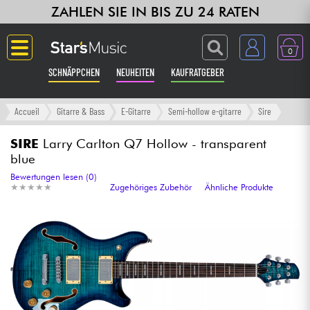
ZAHLEN SIE IN BIS ZU 24 RATEN
0
SCHNÄPPCHEN
NEUHEITEN
KAUFRATGEBER
Langue
Accueil
Gitarre & Bass
E-Gitarre
Semi-hollow e-gitarre
Sire
Gitarre & Bass
SIRE
Larry Carlton Q7 Hollow - transparent
blue
Verstärker & Effekte
Bewertungen lesen (0)
★
★
★
★
★
★
★
★
★
★
Zugehöriges Zubehör
Ähnliche Produkte
Klaviere & Piano
Synths & samplers
Studio