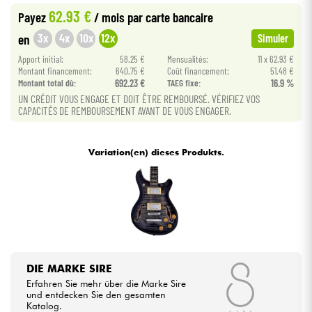
62.93 €
Payez
/ mois
par carte bancaire
Kabel & Zubehöre
3x
4x
10x
12x
en
Simuler
Apport initial:
58.25 €
Mensualités:
11 x 62.93 €
Montant financement:
640.75 €
Coût financement:
51.48 €
HiFi
Montant total dù:
692.23 €
TAEG fixe:
16.9 %
UN CRÉDIT VOUS ENGAGE ET DOIT ÊTRE REMBOURSÉ. VÉRIFIEZ VOS
Bundle
CAPACITÉS DE REMBOURSEMENT AVANT DE VOUS ENGAGER.
Sehen Sie sich unsere Marken an
Variation(en) dieses Produkts.
DIE MARKE SIRE
Erfahren Sie mehr über die Marke Sire
und entdecken Sie den gesamten
Katalog.