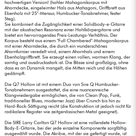
hochwertigen Version! (hohler Mahagonikorpus mit
Ahorndecke, eingeleimter Hals aus Mahagoni, Griffbrett aus
Ebenholz mit 25"-Mensur, Humbucker-Tonabnehmer, fester
Steg).
Sie kombiniert die Zugänglichkeit einer Solidbody-e-Gitarre
mit der akustischen Resonanz einer Hohlkörpergitarre und
bietet ein hervorragendes Preis-Leistungs-Verhältnis. Der
Korpus besteht aus einem "Full Chambered"-Mahagonikorpus
mit einer Ahorndecke, die durch ein wunderschönes
Ahornfurnier veredelt wird, einem Ahornhals und einem
Ebenholzgriffbrett. Sie erzeugt einen vollen, warmen Klang, der
samtig und ausdrucksstark ist. Die Bässe sind großzügig, ohne
dass es an Dynamik mangelt, die Mitten reich und die Höhen
gedämpft.
Die Q7 Hollow ist mit einem Duo von Sire Q Humbucker-
Tonabnehmern ausgestattet, die eine nuancenreiche
Klangwiedergabe ermöglichen, die von Clean (Pop, Funk,
traditioneller Blues, moderner Jazz) über Crunch bis hin zu
Hard-Rock-Sättigung reicht (die Konstruktion ist jedoch nicht für
radikalere Register wie zeitgenössischen Metal geeignet).
Die SIRE Larry Carlton Q7 Hollow ist eine vollendete Hollow-
Body-E-Gitarre, bei der jede einzelne Komponente sorgfältig
ausgewählt wurde. Die Akribie, mit der sie gefertigt wurde, ist