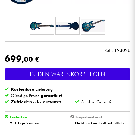
Kopfhörer
Mikros
DJ
Ref : 123026
Live-Sound
699
,00 €
Licht
IN DEN WARENKORB LEGEN
Drums
Kostenlose
Lieferung
Günstige Preise
garantiert
Blasinstrumente
Zufrieden
oder
erstattet
3 Jahre Garantie
Lieferbar
Lagerbestand
Violinen & Quartett
2-3 Tage Versand
Nicht im Geschäft erhältlich
Kinder