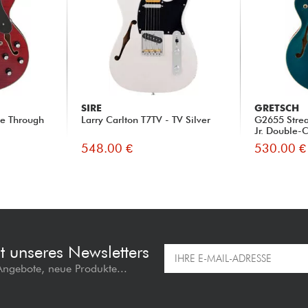
SIRE
GRETSCH
ee Through
Larry Carlton T7TV - TV Silver
G2655 Strea
Jr. Double-C
548.00 €
530.00 €
t unseres Newsletters
 Angebote, neue Produkte...