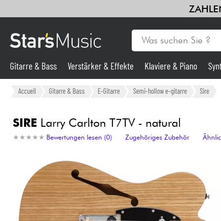
ZAHLEN
Gitarre & Bass
Verstärker & Effekte
Klaviere & Piano
Syn
Gitarre & Bass
Accueil
Gitarre & Bass
E-Gitarre
Semi-hollow e-gitarre
Sire
Synths & samplers
SIRE
Larry Carlton T7TV - natural
★
★
★
★
★
★
★
★
★
★
Bewertungen lesen (0)
Zugehöriges Zubehör
Ähnli
Mikros
Licht
Violinen & Quartett