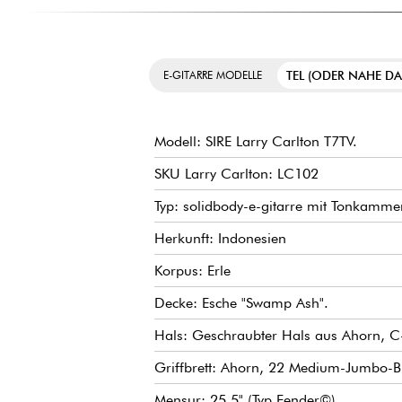
TEL (ODER NAHE D
E-GITARRE MODELLE
Modell: SIRE Larry Carlton T7TV.
SKU Larry Carlton: LC102
Typ: solidbody-e-gitarre mit Tonkamme
Herkunft: Indonesien
Korpus: Erle
Decke: Esche "Swamp Ash".
Hals: Geschraubter Hals aus Ahorn, C-
Griffbrett: Ahorn, 22 Medium-Jumbo-
Mensur: 25.5" (Typ Fender©)