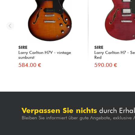
SIRE
SIRE
Larry Carlton H7V - vintage
Larry Carlton H7 - S
sunburst
Red
584.00 €
590.00 €
Verpassen Sie nichts
durch Erhal
Bleiben Sie informiert über gute Angebote, exklusive