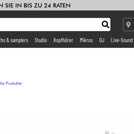
 SIE IN BIS ZU 24 RATEN
ths & samplers
Studio
Kopfhörer
Mikros
DJ
Live-Sound
Verstärker & Effekte
Studio
che Produkte
DJ
Drums
Kinder