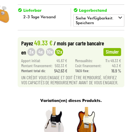
Lieferbar
Lagerbestand
2-3 Tage Versand
Siehe Verfügbarkeit.
Speichern
•
Star
'
S
Music
LILLE
49.33 €
Payez
/ mois
par carte bancaire
3x
4x
10x
12x
en
Simuler
Apport initial:
45.67 €
Mensualités:
11 x 49.33 €
Montant financement:
502.33 €
Coût financement:
40.3 €
Montant total dù:
542.63 €
TAEG fixe:
16.9 %
UN CRÉDIT VOUS ENGAGE ET DOIT ÊTRE REMBOURSÉ. VÉRIFIEZ
VOS CAPACITÉS DE REMBOURSEMENT AVANT DE VOUS ENGAGER.
Variation(en) dieses Produkts.