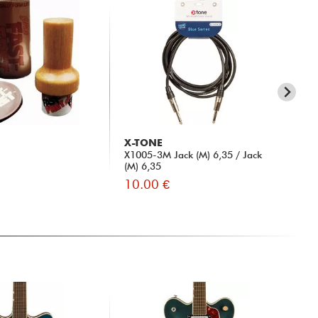
X-TONE
X-
X1005-3M Jack (M) 6,35 / Jack
xg 
(M) 6,35
Str
10.00 €
45