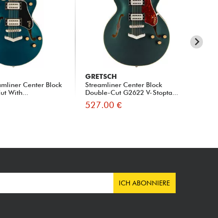
GRETSCH
GR
mliner Center Block
Streamliner Center Block
Str
ut With...
Double-Cut G2622 V-Stopta...
Dou
527.00 €
54
ICH ABONNIERE