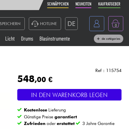
SCHNÄPPCHEN
NEUHEITEN
KAUFRATGEBER
DE
SPEICHERN
HOTLINE
0
France
Licht
Drums
Blasinstrumente
de catégories
Belgique
Klaviere & Piano
België
Kopfhörer
España
Ref : 115754
548
,00 €
Nederland
Live-Sound
English
IN DEN WARENKORB LEGEN
Blasinstrumente
Kostenlose
Lieferung
Kabel & Zubehöre
Günstige Preise
garantiert
Zufrieden
oder
erstattet
3 Jahre Garantie