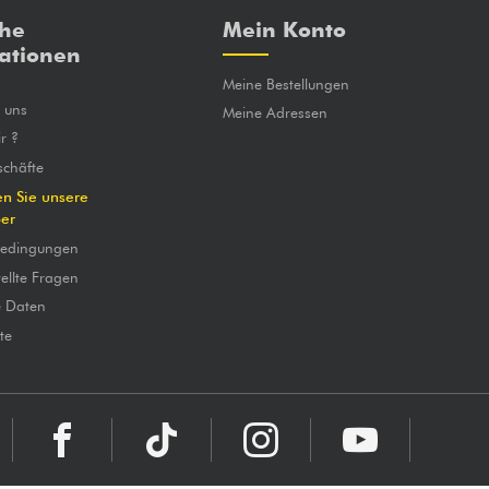
che
Mein Konto
ationen
Meine Bestellungen
e uns
Meine Adressen
r ?
chäfte
en Sie unsere
ber
bedingungen
ellte Fragen
e Daten
te