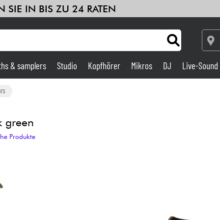
 SIE IN BIS ZU 24 RATEN
ths & samplers
Studio
Kopfhörer
Mikros
DJ
Live-Sound
Verstärker & Effekte
ars
Studio
k green
che Produkte
DJ
Drums
Kinder