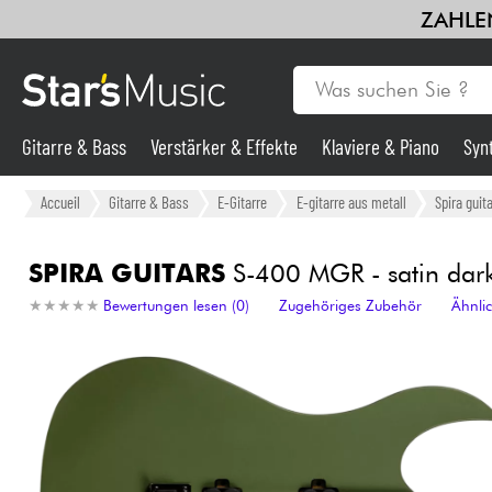
ZAHLEN
Gitarre & Bass
Verstärker & Effekte
Klaviere & Piano
Syn
Gitarre & Bass
Accueil
Gitarre & Bass
E-Gitarre
E-gitarre aus metall
Spira guit
Synths & samplers
SPIRA GUITARS
S-400 MGR - satin dar
★
★
★
★
★
★
★
★
★
★
Bewertungen lesen (0)
Zugehöriges Zubehör
Ähnli
Mikros
Licht
Violinen & Quartett