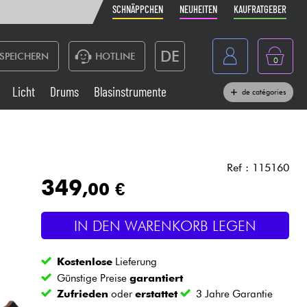
SCHNÄPPCHEN
NEUHEITEN
KAUFRATGEBER
DE
SPEICHERN
HOTLINE
0
France
Licht
Drums
Blasinstrumente
de catégories
Belgique
Klaviere & Piano
België
Kopfhörer
España
Ref : 115160
349
,00 €
Nederland
Live-Sound
English
IN DEN WARENKORB LEGEN
Blasinstrumente
Kostenlose
Lieferung
Kabel & Zubehöre
Günstige Preise
garantiert
Zufrieden
oder
erstattet
3 Jahre Garantie