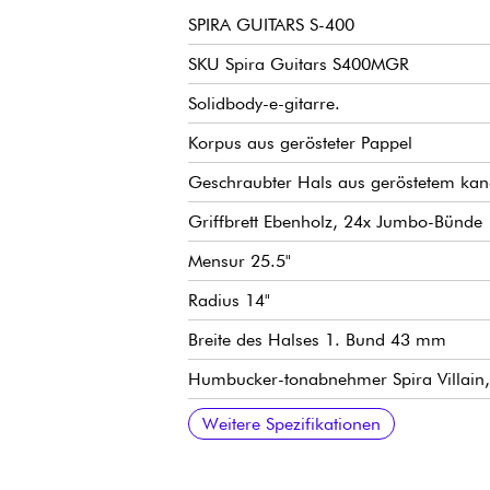
SPIRA GUITARS S-400
SKU Spira Guitars S400MGR
Solidbody-e-gitarre.
Korpus aus gerösteter Pappel
Geschraubter Hals aus geröstetem kan
Griffbrett Ebenholz, 24x Jumbo-Bünde
Mensur 25.5"
Radius 14"
Breite des Halses 1. Bund 43 mm
Humbucker-tonabnehmer Spira Villain,
Master Volume, Master Tone, tonabneh
Fester Spira Steg
Spira stimmmechaniken (gekapselte M
Weitere Spezifikationen