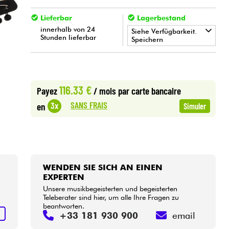
Lieferbar
Lagerbestand
innerhalb von 24
Siehe Verfügbarkeit.
Stunden lieferbar
Speichern
•
Star
'
S
Music
BORDEAUX
•
Star
'
S
Music
BRUXELLES
116.33 €
Payez
/ mois
par carte bancaire
•
SANS FRAIS
3x
en
Simuler
Star
'
S
Music
TOULOUSE
WENDEN SIE SICH AN EINEN
EXPERTEN
Unsere musikbegeisterten und begeisterten
Teleberater sind hier, um alle Ihre Fragen zu
beantworten.
N
+33 181 930 900
email