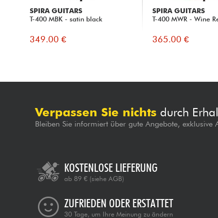
SPIRA GUITARS
SPIRA GUITARS
T-400 MBK - satin black
T-400 MWR - Wine Re
349.00 €
365.00 €
Verpassen Sie nichts
durch Erhal
Bleiben Sie informiert über gute Angebote, exklusive
KOSTENLOSE LIEFERUNG
ab 89 €
(siehe AGB)
ZUFRIEDEN ODER ERSTATTET
30 Tage, um Ihre Meinung zu ändern