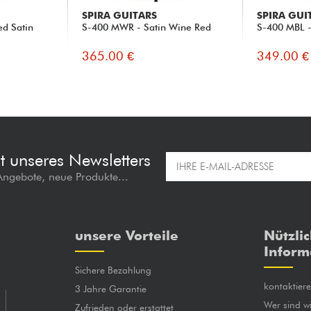
SPIRA GUITARS
SPIRA GUI
d Satin
S-400 MWR - Satin Wine Red
S-400 MBL -
365.00 €
349.00 €
t unseres Newsletters
 Angebote, neue Produkte...
unsere Vorteile
Nützli
Inform
Sichere Bezahlung
kontaktier
3 Jahre Garantie
Wer sind wi
Zufrieden oder erstattet