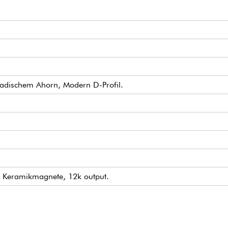
adischem Ahorn, Modern D-Profil.
 Keramikmagnete, 12k output.
merwahlschalter 3-fach.
echaniken)