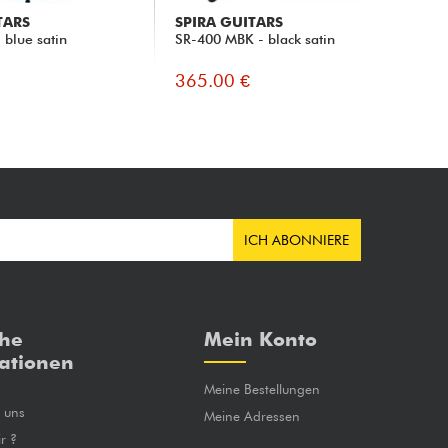
TARS
SPIRA GUITARS
SP
 blue satin
SR-400 MBK - black satin
L-
365.00 €
36
ICH ABONNIERE
che
Mein Konto
ationen
Meine Bestellungen
e uns
Meine Adressen
r ?