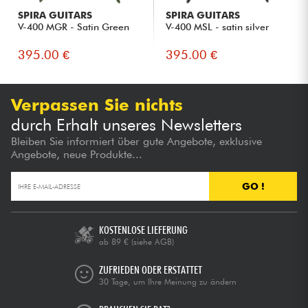
SPIRA GUITARS
SPIRA GUITARS
V-400 MGR - Satin Green
V-400 MSL - satin silver
395.00 €
395.00 €
Verpassen Sie nichts
durch Erhalt unseres Newsletters
Bleiben Sie informiert über gute Angebote, exklusive
Angebote, neue Produkte...
GO !
KOSTENLOSE LIEFERUNG
ab 89 €
(siehe AGB)
ZUFRIEDEN ODER ERSTATTET
30 Tage, um Ihre Meinung zu ändern