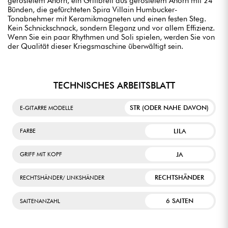
geröstetem Ahorn, ein Griffbrett aus geröstetem Ahorn mit 24
Bünden, die gefürchteten Spira Villain Humbucker-
Tonabnehmer mit Keramikmagneten und einen festen Steg.
Kein Schnickschnack, sondern Eleganz und vor allem Effizienz.
Wenn Sie ein paar Rhythmen und Soli spielen, werden Sie von
der Qualität dieser Kriegsmaschine überwältigt sein.
TECHNISCHES ARBEITSBLATT
STR (ODER NAHE DAVON)
E-GITARRE MODELLE
LILA
FARBE
JA
GRIFF MIT KOPF
RECHTSHÄNDER
RECHTSHÄNDER/ LINKSHÄNDER
6 SAITEN
SAITENANZAHL