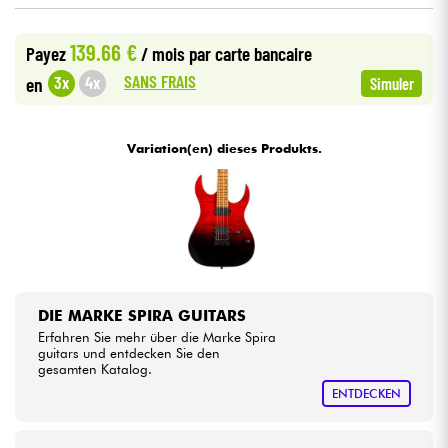
•
Star
'
S
Music
LILLE
139.66 €
Kabel & Zubehöre
Payez
/ mois
par carte bancaire
•
Star
'
S
Music
PARIS
SANS FRAIS
3x
4x
en
Simuler
HiFi
Variation(en) dieses Produkts.
Bundle
Sehen Sie sich unsere Marken an
DIE MARKE SPIRA GUITARS
Erfahren Sie mehr über die Marke Spira
guitars und entdecken Sie den
gesamten Katalog.
ENTDECKEN