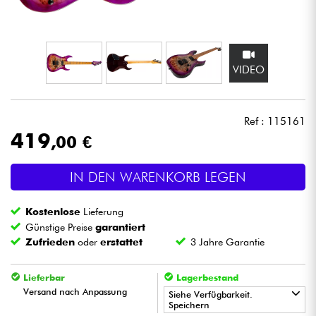
Kopfhörer
Mikros
VIDEO
DJ
Ref : 115161
Live-Sound
419
,00 €
Licht
IN DEN WARENKORB LEGEN
Drums
Kostenlose
Lieferung
Günstige Preise
garantiert
Blasinstrumente
Zufrieden
oder
erstattet
3 Jahre Garantie
Violinen & Quartett
Lieferbar
Lagerbestand
Versand nach Anpassung
Siehe Verfügbarkeit.
Speichern
Kinder