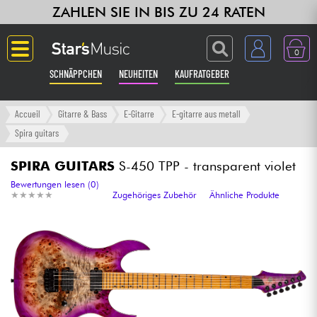
ZAHLEN SIE IN BIS ZU 24 RATEN
0
SCHNÄPPCHEN
NEUHEITEN
KAUFRATGEBER
Langue
Accueil
Gitarre & Bass
E-Gitarre
E-gitarre aus metall
Spira guitars
Gitarre & Bass
SPIRA GUITARS
S-450 TPP - transparent violet
Verstärker & Effekte
Bewertungen lesen (0)
★
★
★
★
★
★
★
★
★
★
Zugehöriges Zubehör
Ähnliche Produkte
Klaviere & Piano
Synths & samplers
Studio