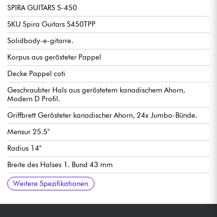
SPIRA GUITARS S-450
SKU Spira Guitars S450TPP
Solidbody-e-gitarre.
Korpus aus gerösteter Pappel
Decke Pappel coti
Geschraubter Hals aus geröstetem kanadischem Ahorn,
Modern D Profil.
Griffbrett Gerösteter kanadischer Ahorn, 24x Jumbo-Bünde.
Mensur 25.5"
Radius 14"
Breite des Halses 1. Bund 43 mm
Humbucker-tonabnehmer Spira Villain, Keramikmagnete, 12k
Master Volume, Master Tone, tonabnehmerwahlschalter 3-fach.
Fester Spira Steg
Spira stimmmechaniken (gekapselte Mechaniken)
Weitere Spezifikationen
output.