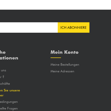
ICH ABONNIERE
che
Mein Konto
ationen
Meine Bestellungen
e uns
Meine Adressen
r ?
chäfte
en Sie unsere
ber
bedingungen
ellte Fragen