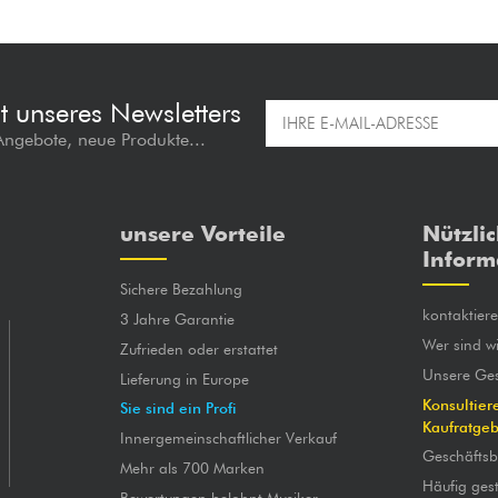
t unseres Newsletters
 Angebote, neue Produkte...
unsere Vorteile
Nützli
Inform
Sichere Bezahlung
kontaktier
3 Jahre Garantie
Wer sind wi
Zufrieden oder erstattet
Unsere Ges
Lieferung in Europe
Konsultier
Sie sind ein Profi
Kaufratge
Innergemeinschaftlicher Verkauf
Geschäfts
Mehr als 700 Marken
Häufig gest
Bewertungen belohnt Musiker