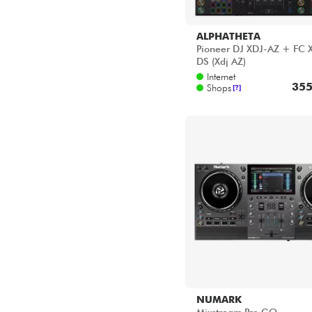
ALPHATHETA
Pioneer DJ XDJ-AZ + FC 
DS (Xdj AZ)
Internet
355
Shops
[?]
NUMARK