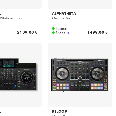
J
ALPHATHETA
White edition
Omnis-Duo
Internet
2139.00 €
1499.00 €
Shops
[?]
J
RELOOP