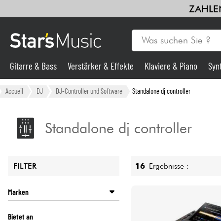
ZAHLEN
Gitarre & Bass
Verstärker & Effekte
Klaviere & Piano
Syn
Gitarre & Bass
Accueil
DJ
DJ-Controller und Software
Standalone dj controller
Synths & samplers
Standalone dj controller
Mikros
16
Ergebnisse :
FILTER
Licht
Marken
Violinen & Quartett
ALPHATHETA
Bietet an
DENON DJ