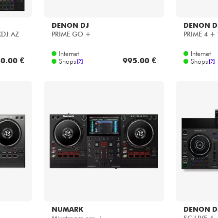
DENON DJ
DENON D
XDJ AZ
PRIME GO +
PRIME 4 + 
Internet
Internet
0.00 €
995.00 €
Shops
Shops
[?]
[?]
NUMARK
DENON D