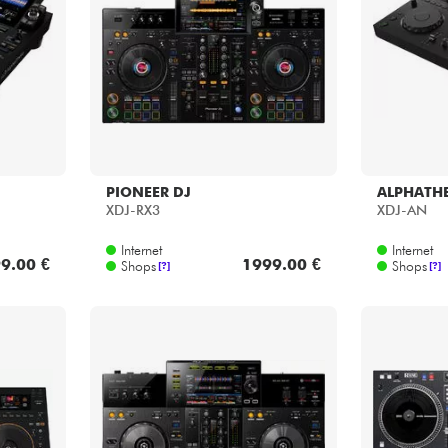
Bundle
Sehen Sie sich unsere Marken an
PIONEER DJ
ALPHATH
XDJ-RX3
XDJ-AN
Internet
Internet
9.00 €
1999.00 €
Shops
Shops
[?]
[?]