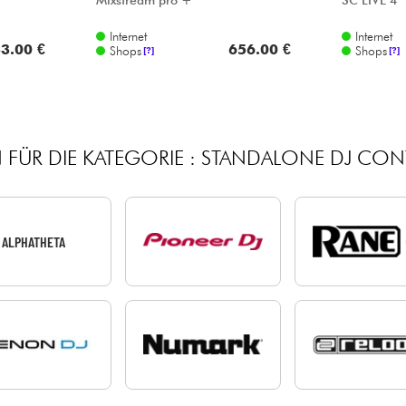
Mixstream pro +
SC LIVE 4
Internet
Internet
3.00 €
656.00 €
Shops
Shops
[?]
[?]
 FÜR DIE KATEGORIE : STANDALONE DJ CON
ALPHATHETA