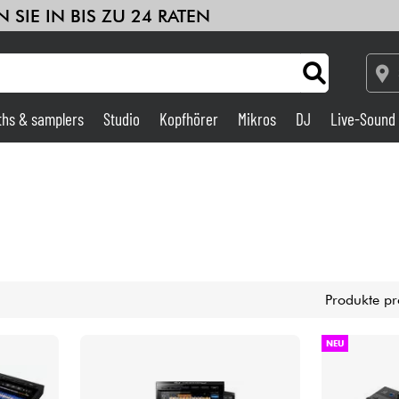
 SIE IN BIS ZU 24 RATEN
ths & samplers
Studio
Kopfhörer
Mikros
DJ
Live-Sound
Verstärker & Effekte
Studio
DJ
Produkte pr
Drums
NEU
Kinder