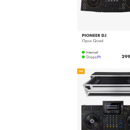
PIONEER DJ
Opus Quad
Internet
299
Shops
[?]
SET