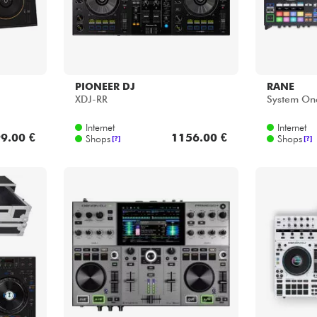
PIONEER DJ
RANE
XDJ-RR
System On
Internet
Internet
9.00 €
1156.00 €
Shops
Shops
[?]
[?]