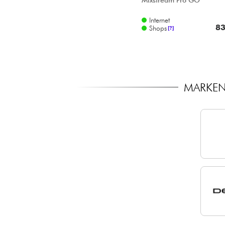
Mixstream Pro GO
Internet
83
Shops
[?]
MARKEN