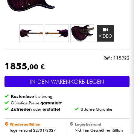
Kopfhörer
Mikros
VIDEO
DJ
Live-Sound
Ref : 115922
1855
,00 €
Licht
IN DEN WARENKORB LEGEN
Drums
Kostenlose
Lieferung
Blasinstrumente
Günstige Preise
garantiert
Zufrieden
oder
erstattet
3 Jahre Garantie
Violinen & Quartett
Wiederauffüllen
Lagerbestand
Tage versand 22/01/2027
Nicht im Geschäft erhältlich
Kinder