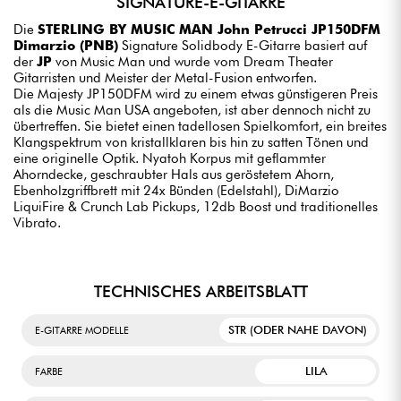
SIGNATURE-E-GITARRE
Die
STERLING BY MUSIC MAN John Petrucci JP150DFM
Dimarzio (PNB)
Signature Solidbody E-Gitarre basiert auf
der
JP
von Music Man und wurde vom Dream Theater
Gitarristen und Meister der Metal-Fusion entworfen.
Die Majesty JP150DFM wird zu einem etwas günstigeren Preis
als die Music Man USA angeboten, ist aber dennoch nicht zu
übertreffen. Sie bietet einen tadellosen Spielkomfort, ein breites
Klangspektrum von kristallklaren bis hin zu satten Tönen und
eine originelle Optik. Nyatoh Korpus mit geflammter
Ahorndecke, geschraubter Hals aus geröstetem Ahorn,
Ebenholzgriffbrett mit 24x Bünden (Edelstahl), DiMarzio
LiquiFire & Crunch Lab Pickups, 12db Boost und traditionelles
Vibrato.
TECHNISCHES ARBEITSBLATT
STR (ODER NAHE DAVON)
E-GITARRE MODELLE
LILA
FARBE