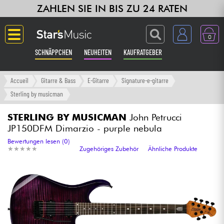
ZAHLEN SIE IN BIS ZU 24 RATEN
0
SCHNÄPPCHEN
NEUHEITEN
KAUFRATGEBER
Langue
Accueil
Gitarre & Bass
E-Gitarre
Signature-e-gitarre
Sterling by musicman
Gitarre & Bass
STERLING BY MUSICMAN
John Petrucci
JP150DFM Dimarzio - purple nebula
Verstärker & Effekte
Bewertungen lesen (0)
★
★
★
★
★
★
★
★
★
★
Zugehöriges Zubehör
Ähnliche Produkte
Klaviere & Piano
Synths & samplers
Studio