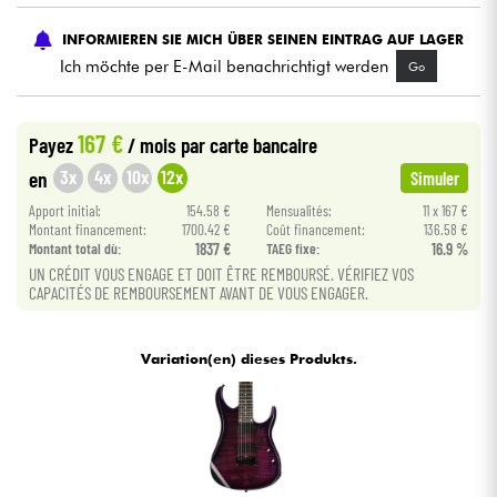
INFORMIEREN SIE MICH ÜBER SEINEN EINTRAG AUF LAGER
Kabel & Zubehöre
Ich möchte per E-Mail benachrichtigt werden
Go
HiFi
167 €
Payez
/ mois
par carte bancaire
Bundle
3x
4x
10x
12x
en
Simuler
Apport initial:
154.58 €
Mensualités:
11 x 167 €
Sehen Sie sich unsere Marken an
Montant financement:
1700.42 €
Coût financement:
136.58 €
Montant total dù:
1837 €
TAEG fixe:
16.9 %
UN CRÉDIT VOUS ENGAGE ET DOIT ÊTRE REMBOURSÉ. VÉRIFIEZ VOS
CAPACITÉS DE REMBOURSEMENT AVANT DE VOUS ENGAGER.
Variation(en) dieses Produkts.