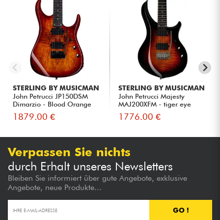
STERLING BY MUSICMAN
STERLING BY MUSICMAN
John Petrucci JP150DSM
John Petrucci Majesty
Dimarzio - Blood Orange
MAJ200XFM - tiger eye
Bur...
1879.00 €
1776.00 €
Verpassen Sie nichts
durch Erhalt unseres Newsletters
Bleiben Sie informiert über gute Angebote, exklusive
Angebote, neue Produkte...
GO !