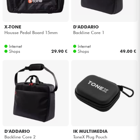
Kopfhörer
Mikros
X-TONE
D'ADDARIO
Housse Pedal Board 15mm
Backline Core 1
DJ
Internet
Internet
Shops
29.90 €
Shops
49.00 €
Live-Sound
Licht
Drums
Blasinstrumente
Violinen & Quartett
D'ADDARIO
IK MULTIMEDIA
Backline Core 2
ToneX Plug Pouch
Kinder