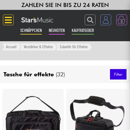
ZAHLEN SIE IN BIS ZU 24 RATEN
0
SCHNÄPPCHEN
NEUHEITEN
KAUFRATGEBER
Langue
Accueil
Verstärker & Effekte
Zubehör für Effekte
Gitarre & Bass
Tasche für effekte
(32)
Verstärker & Effekte
Filter
Klaviere & Piano
Synths & samplers
Studio