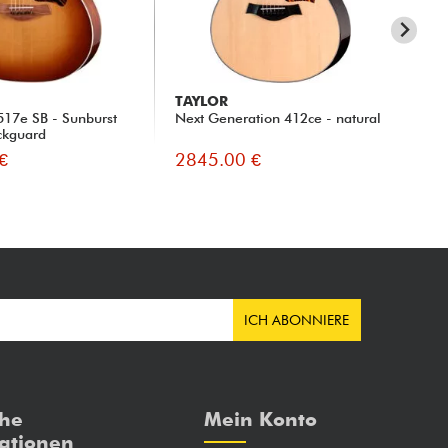
TAYLOR
TA
517e SB - Sunburst
Next Generation 412ce - natural
Bui
ickguard
nat
€
2845.00 €
26
ICH ABONNIERE
che
Mein Konto
ationen