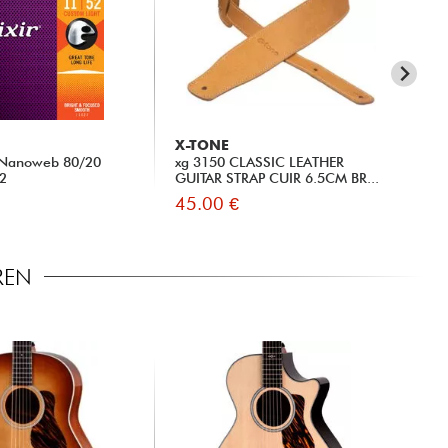
X-TONE
MA
) Nanoweb 80/20
xg 3150 CLASSIC LEATHER
MA1
52
GUITAR STRAP CUIR 6.5CM BR...
Set
45.00 €
6.
REN