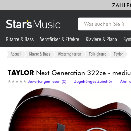
ZAHLEN
Gitarre & Bass
Verstärker & Effekte
Klaviere & Piano
Syn
Gitarre & Bass
Accueil
Gitarre & Bass
Westerngitarren
Folk-gitarre
Taylor
Synths & samplers
TAYLOR
Next Generation 322ce - mediu
★
★
★
★
★
★
★
★
★
★
Bewertungen lesen (0)
Zugehöriges Zubehör
Ähnli
Mikros
Licht
Violinen & Quartett