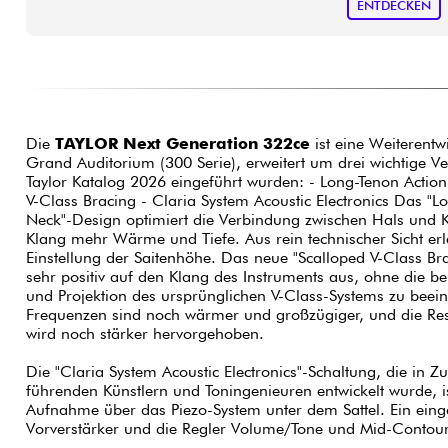
ENTDECKEN
Die
TAYLOR Next Generation 322ce
ist eine Weiterentw
Grand Auditorium (300 Serie), erweitert um drei wichtige V
Taylor Katalog 2026 eingeführt wurden: - Long-Tenon Action
V-Class Bracing - Claria System Acoustic Electronics Das "L
Neck"-Design optimiert die Verbindung zwischen Hals und 
Klang mehr Wärme und Tiefe. Aus rein technischer Sicht erle
Einstellung der Saitenhöhe. Das neue "Scalloped V-Class Bra
sehr positiv auf den Klang des Instruments aus, ohne die 
und Projektion des ursprünglichen V-Class-Systems zu beeint
Frequenzen sind noch wärmer und großzügiger, und die Res
wird noch stärker hervorgehoben.
Die "Claria System Acoustic Electronics"-Schaltung, die in 
führenden Künstlern und Toningenieuren entwickelt wurde, is
Aufnahme über das Piezo-System unter dem Sattel. Ein eing
Vorverstärker und die Regler Volume/Tone und Mid-Contour