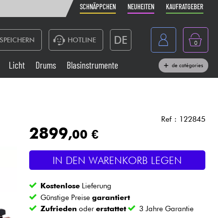
SCHNÄPPCHEN
NEUHEITEN
KAUFRATGEBER
DE
SPEICHERN
HOTLINE
0
France
Licht
Drums
Blasinstrumente
de catégories
Belgique
Klaviere & Piano
België
Kopfhörer
España
Ref : 122845
2899
,00 €
Nederland
Live-Sound
English
IN DEN WARENKORB LEGEN
Blasinstrumente
Kostenlose
Lieferung
Kabel & Zubehöre
Günstige Preise
garantiert
Zufrieden
oder
erstattet
3 Jahre Garantie