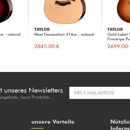
TAYLOR
TAYLOR
e - natural
Next Generation 414ce - natural
Gold Label 
Firestripe P
2845.00 €
2699.00 
t unseres Newsletters
 Angebote, neue Produkte...
unsere Vorteile
Nützli
Inform