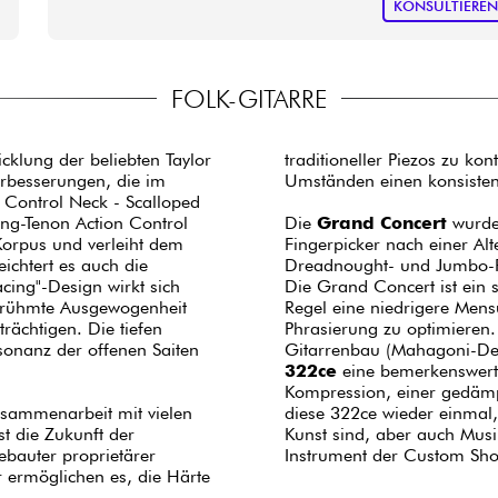
KONSULTIERE
FOLK-GITARRE
icklung der beliebten Taylor
traditioneller Piezos zu kon
erbesserungen, die im
Umständen einen konsiste
 Control Neck - Scalloped
ong-Tenon Action Control
Die
Grand Concert
wurde
Korpus und verleiht dem
Fingerpicker nach einer Al
ichtert es auch die
Dreadnought- und Jumbo-F
cing"-Design wirkt sich
Die Grand Concert ist ein 
berühmte Ausgewogenheit
Regel eine niedrigere Mens
rächtigen. Die tiefen
Phrasierung zu optimieren.
onanz der offenen Saiten
Gitarrenbau (Mahagoni-Dec
322ce
eine bemerkenswerte 
Kompression, einer gedämp
Zusammenarbeit mit vielen
diese 322ce wieder einmal
t die Zukunft der
Kunst sind, aber auch Musik
ebauter proprietärer
Instrument der Custom Sh
 ermöglichen es, die Härte