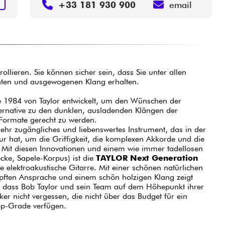
N
+33 181 930 900
email
trollieren. Sie können sicher sein, dass Sie unter allen
nten und ausgewogenen Klang erhalten.
 1984 von Taylor entwickelt, um den Wünschen der
ternative zu den dunklen, ausladenden Klängen der
ormate gerecht zu werden.
sehr zugängliches und liebenswertes Instrument, das in der
ur hat, um die Griffigkeit, die komplexen Akkorde und die
 Mit diesen Innovationen und einem wie immer tadellosen
ke, Sapele-Korpus) ist die
TAYLOR Next Generation
elektroakustische Gitarre. Mit einer schönen natürlichen
ften Ansprache und einem schön holzigen Klang zeigt
, dass Bob Taylor und sein Team auf dem Höhepunkt ihrer
er nicht vergessen, die nicht über das Budget für ein
op-Grade verfügen.