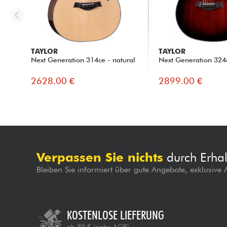
TAYLOR
TAYLOR
Next Generation 314ce - natural
Next Generation 324c
2628.00 €
2899.00 €
Verpassen Sie nichts
durch Erhal
Bleiben Sie informiert über gute Angebote, exklusive
KOSTENLOSE LIEFERUNG
ab 89 €
(siehe AGB)