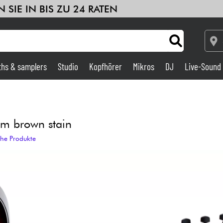
 SIE IN BIS ZU 24 RATEN
ths & samplers
Studio
Kopfhörer
Mikros
DJ
Live-Sound
Verstärker & Effekte
Studio
m brown stain
che Produkte
DJ
Drums
Kinder