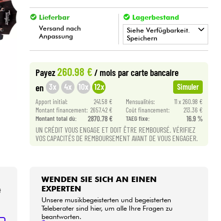
Lieferbar
Lagerbestand
Versand nach
Siehe Verfügbarkeit.
Anpassung
Speichern
•
Star
'
S
Music
BORDEAUX
260.98 €
Payez
/ mois
par carte bancaire
•
Star
'
S
Music
LILLE
3x
4x
10x
12x
en
Simuler
•
Apport initial:
241.58 €
Mensualités:
11 x 260.98 €
Star
'
S
Music
PARIS
Montant financement:
2657.42 €
Coût financement:
213.36 €
Montant total dù:
2870.78 €
TAEG fixe:
16.9 %
UN CRÉDIT VOUS ENGAGE ET DOIT ÊTRE REMBOURSÉ. VÉRIFIEZ
VOS CAPACITÉS DE REMBOURSEMENT AVANT DE VOUS ENGAGER.
WENDEN SIE SICH AN EINEN
EXPERTEN
t
Unsere musikbegeisterten und begeisterten
Teleberater sind hier, um alle Ihre Fragen zu
beantworten.