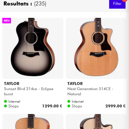
Resultats :
(235)
Filter
Kabel & Zubehöre
NEU
HiFi
Bundle
Sehen Sie sich unsere Marken an
TAYLOR
TAYLOR
Sunset Blvd 214ce - Eclipse
Next Generation 514CE -
burst
Natural
Internet
Internet
Shops
1299.00 €
Shops
2999.00 €