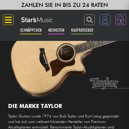
ZAHLEN SIE IN BIS ZU 24 RATEN
0
SCHNÄPPCHEN
NEUHEITEN
KAUFRATGEBER
Langue
Gitarre & Bass
Verstärker & Effekte
Klaviere & Piano
Synths & samplers
DIE MARKE TAYLOR
Taylor Guitars wurde 1974 von Bob Taylor und Kurt Listug gegründet
Studio
und hat sich zum weltweit führenden Hersteller von Premium-
Akustikgitarren entwickelt. Renommierte Taylor-Akustikgitarren sind