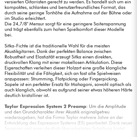
versierten Gitarristen gerecht zu werden. Es handelt sich um ein
kompaktes, schlankes und benutzerfreundliches Format, das
durch seine geringe Tonhöhe die Aufnahme auf der Bühne oder
im Studio erleichtert.
Die 24,7/8" Mensur sorgt für eine geringere Saitenspannung
und trägt ebenfalls zum hohen Spielkomfort dieser Modelle
bei.
Sitka-Fichte ist die traditionelle Wahl für die meisten
Akustikgitarren. Dank der perfekten Balance zwischen
Robustheit und Elastizität erzeugt Sitka einen direkten,
druckvollen Klang mit einer makellosen Artikulation. Diese
Eigenschaften verleihen dieser Holzart eine große klangliche
Flexibilität und die Fähigkeit, sich an fast alle Spielweisen
anzupassen: Strumming, Flatpicking oder Fingerpicking.
Sapele ist ein perfekter Ersatz für Mahagoni, sowohl optisch als
auch klanglich, obwohl es aufgrund seiner etwas höheren Härte
deutlich kristalliner ist.
Taylor Expression System 2 Preamp
: Um die Amplitude
und den Grundcharakter ihrer Akustik originalgetreu
wiederzugeben, hat die Firma Taylor mehrere Jahre an der
Entwicklung des Expression Systems (ES) gearbeitet. Dank neuer
Sensoren und einer deutlich überarbeiteten Schaltung bietet
das Expression System 2 noch mehr Reaktionsfähigkeit und