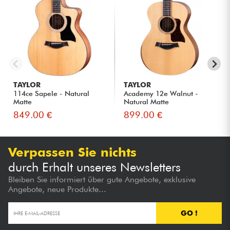
TAYLOR
TAYLOR
114ce Sapele - Natural
Academy 12e Walnut -
Matte
Natural Matte
849.00 €
899.00 €
Verpassen Sie nichts
durch Erhalt unseres Newsletters
Bleiben Sie informiert über gute Angebote, exklusive
Angebote, neue Produkte...
GO !