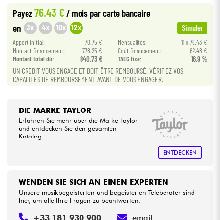
76.43 €
Payez
/ mois
par carte bancaire
•
Star
'
S
Music
BORDEAUX
Kabel & Zubehöre
3x
4x
10x
12x
en
Simuler
•
Apport initial:
70.75 €
Mensualités:
11 x 76.43 €
Star
'
S
Music
BRUGES
HiFi
Montant financement:
778.25 €
Coût financement:
62.48 €
Montant total dù:
840.73 €
TAEG fixe:
16.9 %
•
Star
'
S
Music
BRUXELLES
UN CRÉDIT VOUS ENGAGE ET DOIT ÊTRE REMBOURSÉ. VÉRIFIEZ VOS
Bundle
CAPACITÉS DE REMBOURSEMENT AVANT DE VOUS ENGAGER.
•
Star
'
S
Music
LYON
Sehen Sie sich unsere Marken an
DIE MARKE TAYLOR
Erfahren Sie mehr über die Marke Taylor
und entdecken Sie den gesamten
Katalog.
ENTDECKEN
WENDEN SIE SICH AN EINEN EXPERTEN
Unsere musikbegeisterten und begeisterten Teleberater sind
hier, um alle Ihre Fragen zu beantworten.
+33 181 930 900
email