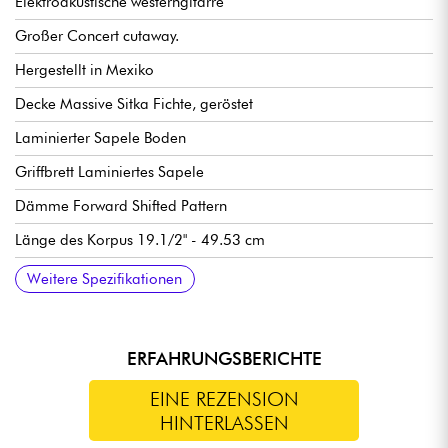
Elektroakustische westerngitarre
Großer Concert cutaway.
Hergestellt in Mexiko
Decke Massive Sitka Fichte, geröstet
Laminierter Sapele Boden
Griffbrett Laminiertes Sapele
Dämme Forward Shifted Pattern
Länge des Korpus 19.1/2" - 49.53 cm
Korpusbreite 15" - 38.1 cm
Tiefe Korpus 4.3/8" - 11.11 cm
Hals Tropisches Mahagoni
Griffbrett Ebenholz
Mensur 24-7/8" - 632 mm
Breite Hals 1. Bund 1-3/4"
Taylor Expression System 2 Vorverstärker
Tusq-Sättel
Taylor stimmmechaniken gekapselte Mechaniken
Wird mit Taylor Gigbag verkauft
Weitere Spezifikationen
ERFAHRUNGSBERICHTE
EINE REZENSION
HINTERLASSEN