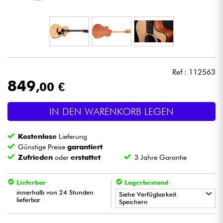
Kopfhörer
Mikros
DJ
Ref : 112563
849
,00 €
Live-Sound
IN DEN WARENKORB LEGEN
Licht
Kostenlose
Lieferung
Drums
Günstige Preise
garantiert
Zufrieden
oder
erstattet
3 Jahre Garantie
Blasinstrumente
Lieferbar
Lagerbestand
innerhalb von 24 Stunden
Violinen & Quartett
Siehe Verfügbarkeit.
lieferbar
Speichern
•
Kinder
ACOUSTIC BY
Star
'
S
Music