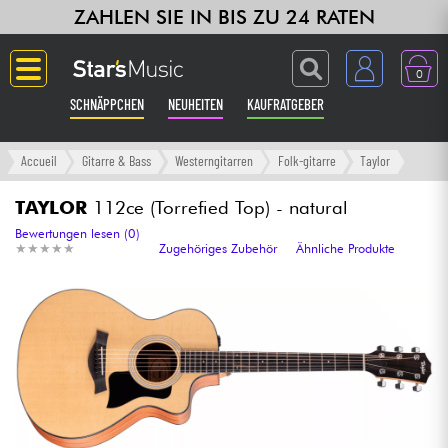
ZAHLEN SIE IN BIS ZU 24 RATEN
0
SCHNÄPPCHEN
NEUHEITEN
KAUFRATGEBER
Langue
Accueil
Gitarre & Bass
Westerngitarren
Folk-gitarre
Taylor
Gitarre & Bass
TAYLOR
112ce (Torrefied Top) - natural
Bewertungen lesen (0)
★
★
★
★
★
★
★
★
★
★
Zugehöriges Zubehör
Ähnliche Produkte
Verstärker & Effekte
Klaviere & Piano
Synths & samplers
Studio