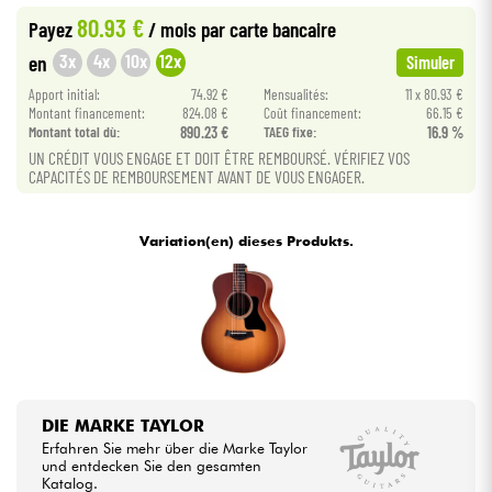
80.93 €
Payez
/ mois
par carte bancaire
•
Star
'
S
Music
BRUGES
Kabel & Zubehöre
3x
4x
10x
12x
en
Simuler
•
Apport initial:
74.92 €
Mensualités:
11 x 80.93 €
Star
'
S
Music
LYON
HiFi
Montant financement:
824.08 €
Coût financement:
66.15 €
Montant total dù:
890.23 €
TAEG fixe:
16.9 %
•
Star
'
S
Music
PARIS
UN CRÉDIT VOUS ENGAGE ET DOIT ÊTRE REMBOURSÉ. VÉRIFIEZ VOS
Bundle
CAPACITÉS DE REMBOURSEMENT AVANT DE VOUS ENGAGER.
•
Star
'
S
Music
TOULOUSE
Sehen Sie sich unsere Marken an
Variation(en) dieses Produkts.
DIE MARKE TAYLOR
Erfahren Sie mehr über die Marke Taylor
und entdecken Sie den gesamten
Katalog.