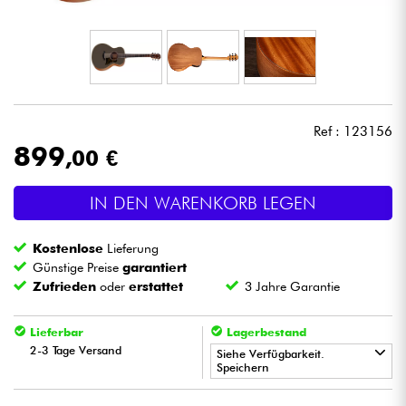
Kopfhörer
Mikros
DJ
Ref : 123156
899
,00 €
Live-Sound
IN DEN WARENKORB LEGEN
Licht
Kostenlose
Lieferung
Drums
Günstige Preise
garantiert
Zufrieden
oder
erstattet
3 Jahre Garantie
Blasinstrumente
Lieferbar
Lagerbestand
2-3 Tage Versand
Violinen & Quartett
Siehe Verfügbarkeit.
Speichern
•
Kinder
Star
'
S
Music
BORDEAUX