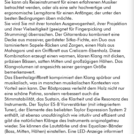
Sie kann als Reiseinstrument für einen erfahrenen Musiker
betrachtet werden, oder als eine sehr hochwertige und
ergonomische Lerngitarre für einen Anfänger, der unter den
besten Bedingungen üben möchte.
Sie wird Sie mit ihrer tonalen Ausgewogenheit, ihrer Projektion
und ihrer Vielseitigkeit (geeignet für Fingerpicking und
Strumming) überraschen. Der Gitarrenbau kombiniert eine
Decke aus massiver, gerösteter Sitka-Fichte, ein Duo aus
laminiertem Sapele-Rücken und Zargen, einen Hals aus
Mahagoni und ein Griffbrett aus Crelicam-Ebenholz. Diese
Kombination erzeugt einen warmen, klaren Klang mit dicken,
präzisen Bässen, satten Mitten und großzügigen Höhen. Das
Klangvolumen ist angesichts seiner geringen Größe
bemerkenswert.
Das Ebenholzgriffbrett komprimiert den Klang spürbar und
musikalisch, was in manchen musikalischen Kontexten von
Vorteil sein kann. Der Röstprozess verleiht dem Holz nicht nur
eine schöne Patina, sondern verbessert auch die
Stimmstabilität, das Sustain, die Klarheit und die Resonanz des
Instruments. Der Taylor ES-B Vorverstärker (mit integriertem
Tuner), der Elemente des beliebten Taylor Expression System 2
enthält, ist ebenso unaufdringlich wie intuitiv und effizient und
gibt die natürlichen Klänge des Instruments originalgetreu
wieder. Sie können die Lautstärke und drei Equalizer-Bänder
(Bass, Mitten, Höhen) einstellen. Eine LED-Anzeige informiert