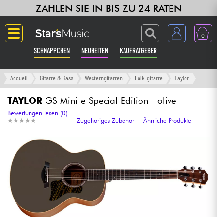
ZAHLEN SIE IN BIS ZU 24 RATEN
0
SCHNÄPPCHEN
NEUHEITEN
KAUFRATGEBER
Langue
Accueil
Gitarre & Bass
Westerngitarren
Folk-gitarre
Taylor
Gitarre & Bass
TAYLOR
GS Mini-e Special Edition - olive
Bewertungen lesen (0)
★
★
★
★
★
★
★
★
★
★
Zugehöriges Zubehör
Ähnliche Produkte
Verstärker & Effekte
Klaviere & Piano
Synths & samplers
Studio