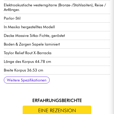
Elektroakustische westerngitarre (Bronze-/Stahlsaiten), Reise /
Anfänger.
Parlor-Stil
In Mexiko hergestelltes Modell
Decke Massive Sitka-Fichte, geröstet
Boden & Zargen Sapele laminiert
Taylor Relief Rout X-Barracks
Länge des Korpus 44.78 cm
Breite Korpus 36.53 cm
Tiefe des Korpus 11.28 cm
Hals Neotropisches Mahagoni
Griffbrett Ebenholz Crelicam, 20x Bünde
Mensur 23.50"
Sattelbreite des Halses 1-11/16" (4.29 cm)
Taylor ES-B Vorverstärker
Hals-Sattel Tusq
Micarta Steg-Sattel
Taylor stimmmechaniken gekapselte Mechaniken
Wird mit Taylor Structured Gig Bag Case verkauft.
Empfohlene saitenstärken Light
Weitere Spezifikationen
ERFAHRUNGSBERICHTE
EINE REZENSION