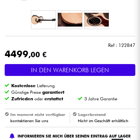
Kopfhörer
Mikros
DJ
Ref : 122847
4499
,00 €
Live-Sound
IN DEN WARENKORB LEGEN
Licht
Kostenlose
Lieferung
Drums
Günstige Preise
garantiert
Zufrieden
oder
erstattet
3 Jahre Garantie
Blasinstrumente
Im moment nicht verfügbar
Lagerbestand
kontaktieren Sie uns
Nicht im Geschäft erhältlich
Violinen & Quartett
INFORMIEREN SIE MICH ÜBER SEINEN EINTRAG AUF LAGER
Kinder