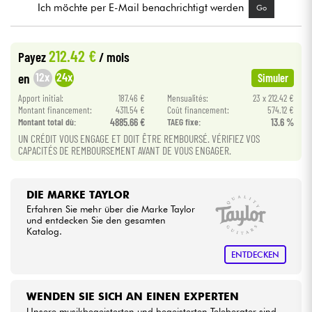
Ich möchte per E-Mail benachrichtigt werden
Go
Kabel & Zubehöre
212.42 €
Payez
/ mois
HiFi
12x
24x
en
Simuler
Apport initial:
187.46 €
Mensualités:
23 x 212.42 €
Bundle
Montant financement:
4311.54 €
Coût financement:
574.12 €
Montant total dù:
4885.66 €
TAEG fixe:
13.6 %
UN CRÉDIT VOUS ENGAGE ET DOIT ÊTRE REMBOURSÉ. VÉRIFIEZ VOS
Sehen Sie sich unsere Marken an
CAPACITÉS DE REMBOURSEMENT AVANT DE VOUS ENGAGER.
DIE MARKE TAYLOR
Erfahren Sie mehr über die Marke Taylor
und entdecken Sie den gesamten
Katalog.
ENTDECKEN
WENDEN SIE SICH AN EINEN EXPERTEN
Unsere musikbegeisterten und begeisterten Teleberater sind