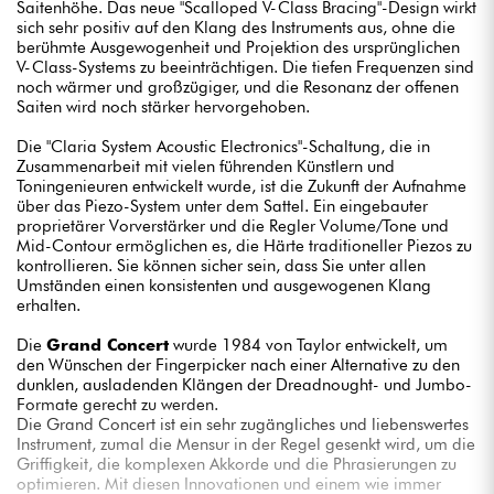
Saitenhöhe. Das neue "Scalloped V-Class Bracing"-Design wirkt
sich sehr positiv auf den Klang des Instruments aus, ohne die
berühmte Ausgewogenheit und Projektion des ursprünglichen
V-Class-Systems zu beeinträchtigen. Die tiefen Frequenzen sind
noch wärmer und großzügiger, und die Resonanz der offenen
Saiten wird noch stärker hervorgehoben.
Die "Claria System Acoustic Electronics"-Schaltung, die in
Zusammenarbeit mit vielen führenden Künstlern und
Toningenieuren entwickelt wurde, ist die Zukunft der Aufnahme
über das Piezo-System unter dem Sattel. Ein eingebauter
proprietärer Vorverstärker und die Regler Volume/Tone und
Mid-Contour ermöglichen es, die Härte traditioneller Piezos zu
kontrollieren. Sie können sicher sein, dass Sie unter allen
Umständen einen konsistenten und ausgewogenen Klang
erhalten.
Die
Grand Concert
wurde 1984 von Taylor entwickelt, um
den Wünschen der Fingerpicker nach einer Alternative zu den
dunklen, ausladenden Klängen der Dreadnought- und Jumbo-
Formate gerecht zu werden.
Die Grand Concert ist ein sehr zugängliches und liebenswertes
Instrument, zumal die Mensur in der Regel gesenkt wird, um die
Griffigkeit, die komplexen Akkorde und die Phrasierungen zu
optimieren. Mit diesen Innovationen und einem wie immer