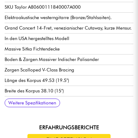
SKU Taylor A80600111840007A000
Elektroakustische westerngitarre (Bronze/Stahlsaiten).
Grand Concert 14-Fret, venezianischer Cutaway, kurze Mensur.
In den USA hergestelltes Modell
Massive Sitka Fichtendecke
Boden & Zargen Massiver Indischer Palisander
Zargen Scalloped V-Class Bracing
Länge des Korpus 49.53 (19.5")
Breite des Korpus 38.10 (15")
Tiefe des Korpus 11.11 (4.3/8")
Hals Afrikanisches Mahagoni, Standard Carve Profil
Afrikanisches Crelicam-Ebenholzgriffbrett, 20x Bünde (14 ohne
Mensur 24.7/8"
Breite Hals 1. Bund 1,3/4" (4.45 cm)
Taylor Claria System Acoustic Electronics Vorverstärker
Taylor Smoked Nickel Mechaniken mit Smoked Nickel Buttons
Black Tusq Nut Kopfplatten-Sattel
Micarta Korpus-Sattel
Hochglanz Korpus Finish
Satin Hals Finish
Wird mit Taylor Brown Taylor Deluxe Hard Shell Case verkauft.
Empfohlene saitenstärken: Light
Weitere Spezifikationen
Korpus)
ERFAHRUNGSBERICHTE