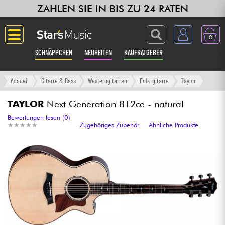
ZAHLEN SIE IN BIS ZU 24 RATEN
0
SCHNÄPPCHEN
NEUHEITEN
KAUFRATGEBER
Langue
Accueil
Gitarre & Bass
Westerngitarren
Folk-gitarre
Taylor
Gitarre & Bass
TAYLOR
Next Generation 812ce - natural
Bewertungen lesen (0)
★
★
★
★
★
★
★
★
★
★
Zugehöriges Zubehör
Ähnliche Produkte
Verstärker & Effekte
Klaviere & Piano
Synths & samplers
Studio