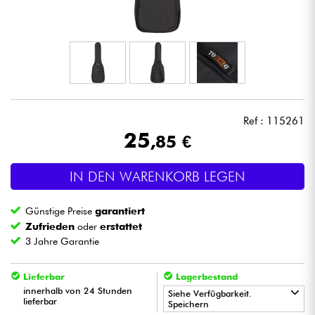
Kopfhörer
Mikros
DJ
Ref : 115261
Live-Sound
25
,85 €
Licht
IN DEN WARENKORB LEGEN
Drums
Günstige Preise
garantiert
Zufrieden
oder
erstattet
Blasinstrumente
3 Jahre Garantie
Violinen & Quartett
Lieferbar
Lagerbestand
innerhalb von 24 Stunden
Siehe Verfügbarkeit.
lieferbar
Speichern
Kinder