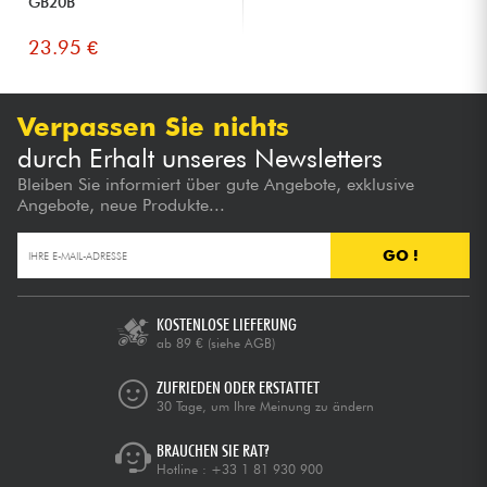
GB20B
23.95 €
Verpassen Sie nichts
durch Erhalt unseres Newsletters
Bleiben Sie informiert über gute Angebote, exklusive
Angebote, neue Produkte...
GO !
KOSTENLOSE LIEFERUNG
ab 89 €
(siehe AGB)
ZUFRIEDEN ODER ERSTATTET
30 Tage, um Ihre Meinung zu ändern
BRAUCHEN SIE RAT?
Hotline :
+33 1 81 930 900