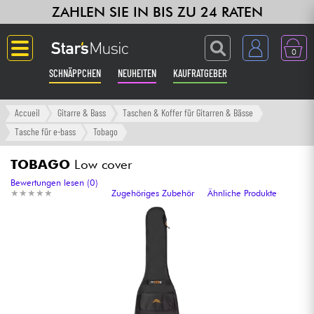
ZAHLEN SIE IN BIS ZU 24 RATEN
0
SCHNÄPPCHEN
NEUHEITEN
KAUFRATGEBER
Langue
Accueil
Gitarre & Bass
Taschen & Koffer für Gitarren & Bässe
Tasche für e-bass
Tobago
Gitarre & Bass
TOBAGO
Low cover
Verstärker & Effekte
Bewertungen lesen (0)
★
★
★
★
★
★
★
★
★
★
Zugehöriges Zubehör
Ähnliche Produkte
Klaviere & Piano
Synths & samplers
Studio