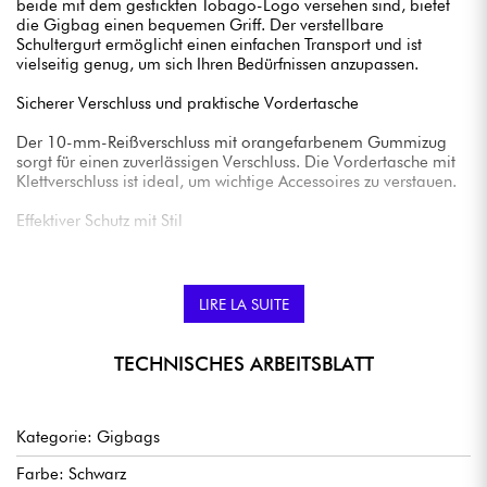
beide mit dem gestickten Tobago-Logo versehen sind, bietet
die Gigbag einen bequemen Griff. Der verstellbare
Schultergurt ermöglicht einen einfachen Transport und ist
vielseitig genug, um sich Ihren Bedürfnissen anzupassen.
Sicherer Verschluss und praktische Vordertasche
Der 10-mm-Reißverschluss mit orangefarbenem Gummizug
sorgt für einen zuverlässigen Verschluss. Die Vordertasche mit
Klettverschluss ist ideal, um wichtige Accessoires zu verstauen.
Effektiver Schutz mit Stil
Der AGB20B ist die perfekte Wahl für alle, die nach einem
Gigbag suchen, der effektiven Schutz mit unverwechselbarem
Stil verbindet. Mit Tobago wird der Transport Ihres E-Basses zu
LIRE LA SUITE
einem stilvollen Erlebnis.
TECHNISCHES ARBEITSBLATT
Kategorie: Gigbags
Farbe: Schwarz