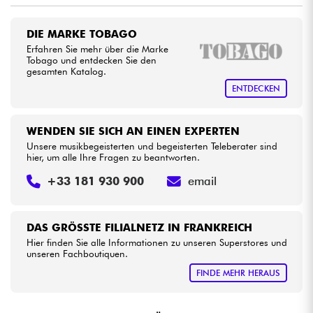
•
Star
'
S
Music
BRUGES
Kabel & Zubehöre
DIE MARKE TOBAGO
•
Erfahren Sie mehr über die Marke
Star
'
S
Music
PARIS
Tobago und entdecken Sie den
HiFi
gesamten Katalog.
ENTDECKEN
Bundle
WENDEN SIE SICH AN EINEN EXPERTEN
Sehen Sie sich unsere Marken an
Unsere musikbegeisterten und begeisterten Teleberater sind
hier, um alle Ihre Fragen zu beantworten.
+33 181 930 900
email
DAS GRÖSSTE FILIALNETZ IN FRANKREICH
Hier finden Sie alle Informationen zu unseren Superstores und
unseren Fachboutiquen.
FINDE MEHR HERAUS