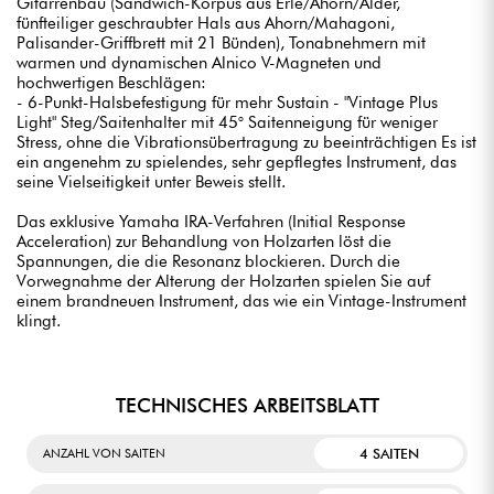
Gitarrenbau (Sandwich-Korpus aus Erle/Ahorn/Alder,
fünfteiliger geschraubter Hals aus Ahorn/Mahagoni,
Palisander-Griffbrett mit 21 Bünden), Tonabnehmern mit
warmen und dynamischen Alnico V-Magneten und
hochwertigen Beschlägen:
- 6-Punkt-Halsbefestigung für mehr Sustain - "Vintage Plus
Light" Steg/Saitenhalter mit 45° Saitenneigung für weniger
Stress, ohne die Vibrationsübertragung zu beeinträchtigen Es ist
ein angenehm zu spielendes, sehr gepflegtes Instrument, das
seine Vielseitigkeit unter Beweis stellt.
Das exklusive Yamaha IRA-Verfahren (Initial Response
Acceleration) zur Behandlung von Holzarten löst die
Spannungen, die die Resonanz blockieren. Durch die
Vorwegnahme der Alterung der Holzarten spielen Sie auf
einem brandneuen Instrument, das wie ein Vintage-Instrument
klingt.
TECHNISCHES ARBEITSBLATT
4 SAITEN
ANZAHL VON SAITEN