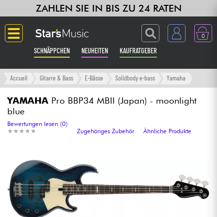
ZAHLEN SIE IN BIS ZU 24 RATEN
0
SCHNÄPPCHEN
NEUHEITEN
KAUFRATGEBER
Langue
Accueil
Gitarre & Bass
E-Bässe
Solidbody e-bass
Yamaha
Gitarre & Bass
YAMAHA
Pro BBP34 MBII (Japan) - moonlight
blue
Verstärker & Effekte
Bewertungen lesen (0)
★
★
★
★
★
★
★
★
★
★
Zugehöriges Zubehör
Ähnliche Produkte
Klaviere & Piano
Synths & samplers
Studio