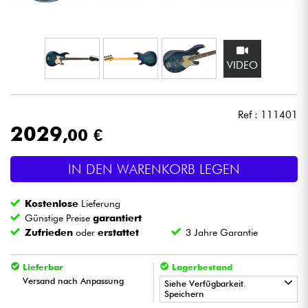
Kopfhörer
Mikros
VIDEO
DJ
Ref : 111401
Live-Sound
2029
,00 €
Licht
IN DEN WARENKORB LEGEN
Drums
Kostenlose
Lieferung
Günstige Preise
garantiert
Blasinstrumente
Zufrieden
oder
erstattet
3 Jahre Garantie
Lieferbar
Lagerbestand
Violinen & Quartett
Versand nach Anpassung
Siehe Verfügbarkeit.
Speichern
Kinder