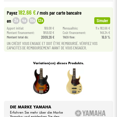
•
BASS MANIAC BY
Star
'
S
Music
182.66 €
Payez
/ mois
par carte bancaire
Kabel & Zubehöre
3x
4x
10x
12x
en
Simuler
HiFi
Apport initial:
169.08 €
Mensualités:
11 x 182.66 €
Montant financement:
1859.92 €
Coût financement:
149.34 €
Montant total dù:
2009.26 €
TAEG fixe:
16.9 %
Bundle
UN CRÉDIT VOUS ENGAGE ET DOIT ÊTRE REMBOURSÉ. VÉRIFIEZ VOS
CAPACITÉS DE REMBOURSEMENT AVANT DE VOUS ENGAGER.
Sehen Sie sich unsere Marken an
Variation(en) dieses Produkts.
DIE MARKE YAMAHA
Erfahren Sie mehr über die Marke
Yamaha und entdecken Sie den