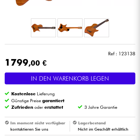
Kopfhörer
Mikros
DJ
Ref : 123138
Live-Sound
1799
,00 €
Licht
IN DEN WARENKORB LEGEN
Drums
Kostenlose
Lieferung
Günstige Preise
garantiert
Blasinstrumente
Zufrieden
oder
erstattet
3 Jahre Garantie
Violinen & Quartett
Im moment nicht verfügbar
Lagerbestand
kontaktieren Sie uns
Nicht im Geschäft erhältlich
Kinder