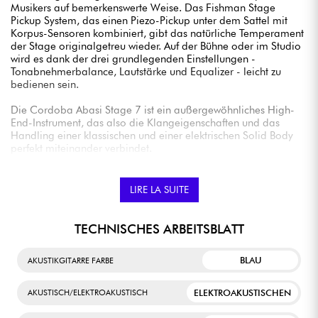
Musikers auf bemerkenswerte Weise. Das Fishman Stage
Pickup System, das einen Piezo-Pickup unter dem Sattel mit
Korpus-Sensoren kombiniert, gibt das natürliche Temperament
der Stage originalgetreu wieder. Auf der Bühne oder im Studio
wird es dank der drei grundlegenden Einstellungen -
Tonabnehmerbalance, Lautstärke und Equalizer - leicht zu
bedienen sein.
Die Cordoba Abasi Stage 7 ist ein außergewöhnliches High-
End-Instrument, das also die Klangeigenschaften und das
Handling einer klassischen und einer elektrischen Solid Body
perfekt miteinander verbindet.
Sie richtet sich an professionelle Musiker, die gerne mit dem
Klang experimentieren.
LIRE LA SUITE
TECHNISCHES ARBEITSBLATT
BLAU
AKUSTIKGITARRE FARBE
ELEKTROAKUSTISCHEN
AKUSTISCH/ELEKTROAKUSTISCH