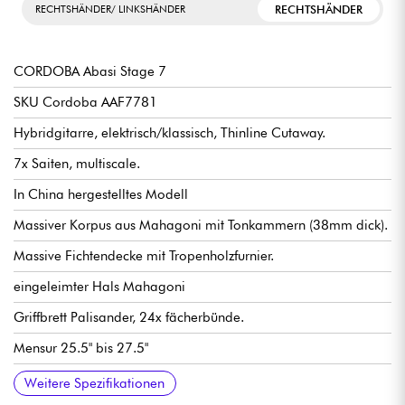
RECHTSHÄNDER
RECHTSHÄNDER/ LINKSHÄNDER
CORDOBA Abasi Stage 7
SKU Cordoba AAF7781
Hybridgitarre, elektrisch/klassisch, Thinline Cutaway.
7x Saiten, multiscale.
In China hergestelltes Modell
Massiver Korpus aus Mahagoni mit Tonkammern (38mm dick).
Massive Fichtendecke mit Tropenholzfurnier.
eingeleimter Hals Mahagoni
Griffbrett Palisander, 24x fächerbünde.
Mensur 25.5" bis 27.5"
Hybrid-Radius 16" / 24"
Breite Hals 1. Bund 54 mm
Halsdicke 1. Bund 21 mm
Halsdicke 9. Bund 24.5 mm
Fishman Stage System Vorverstärker mit zwei Quellen,
Cordoba stimmmechaniken klassischer Typ.
Knochensättel
Hochglanz-Finish
Verkauft mit Córdoba Abasi Premium gigbag
Weitere Spezifikationen
Lautstärke, EQ und Piezo-Mischer / Tonabnehmer.