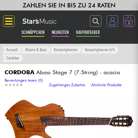
ZAHLEN SIE IN BIS ZU 24 RATEN
0
SCHNÄPPCHEN
NEUHEITEN
KAUFRATGEBER
Langue
Accueil
Gitarre & Bass
Konzertgitarren
Konzertgitarren 4/4
Cordoba
Gitarre & Bass
CORDOBA
Abasi Stage 7 (7-String) - acacia
Verstärker & Effekte
Bewertungen lesen (0)
★
★
★
★
★
★
★
★
★
★
Zugehöriges Zubehör
Ähnliche Produkte
Klaviere & Piano
Synths & samplers
Studio