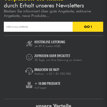
durch Erhalt unseres Newsletters
Bleiben Sie informiert über gute Angebote, exklusive
Angebote, neue Produkte...
GO !
KOSTENLOSE LIEFERUNG
ab 89 €
(siehe AGB)
ZUFRIEDEN ODER ERSTATTET
30 Tage, um Ihre Meinung zu ändern
BRAUCHEN SIE RAT?
Hotline :
+33 1 81 930 900
+ 10.000 PRODUKTE
Auf Lager
unsere Vorteile