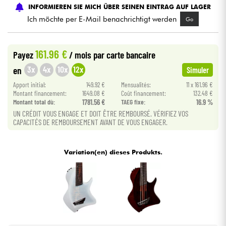
INFORMIEREN SIE MICH ÜBER SEINEN EINTRAG AUF LAGER
Ich möchte per E-Mail benachrichtigt werden
Go
Kabel & Zubehöre
161.96 €
HiFi
Payez
/ mois
par carte bancaire
3x
4x
10x
12x
en
Simuler
Bundle
Apport initial:
149.92 €
Mensualités:
11 x 161.96 €
Montant financement:
1649.08 €
Coût financement:
132.48 €
Sehen Sie sich unsere Marken an
Montant total dù:
1781.56 €
TAEG fixe:
16.9 %
UN CRÉDIT VOUS ENGAGE ET DOIT ÊTRE REMBOURSÉ. VÉRIFIEZ VOS
CAPACITÉS DE REMBOURSEMENT AVANT DE VOUS ENGAGER.
Variation(en) dieses Produkts.