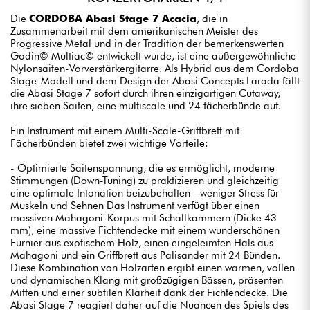
Die
CORDOBA Abasi Stage 7 Acacia
, die in
Zusammenarbeit mit dem amerikanischen Meister des
Progressive Metal und in der Tradition der bemerkenswerten
Godin© Multiac© entwickelt wurde, ist eine außergewöhnliche
Nylonsaiten-Vorverstärkergitarre. Als Hybrid aus dem Cordoba
Stage-Modell und dem Design der Abasi Concepts Larada fällt
die Abasi Stage 7 sofort durch ihren einzigartigen Cutaway,
ihre sieben Saiten, eine multiscale und 24 fächerbünde auf.
Ein Instrument mit einem Multi-Scale-Griffbrett mit
Fächerbünden bietet zwei wichtige Vorteile:
- Optimierte Saitenspannung, die es ermöglicht, moderne
Stimmungen (Down-Tuning) zu praktizieren und gleichzeitig
eine optimale Intonation beizubehalten - weniger Stress für
Muskeln und Sehnen Das Instrument verfügt über einen
massiven Mahagoni-Korpus mit Schallkammern (Dicke 43
mm), eine massive Fichtendecke mit einem wunderschönen
Furnier aus exotischem Holz, einen eingeleimten Hals aus
Mahagoni und ein Griffbrett aus Palisander mit 24 Bünden.
Diese Kombination von Holzarten ergibt einen warmen, vollen
und dynamischen Klang mit großzügigen Bässen, präsenten
Mitten und einer subtilen Klarheit dank der Fichtendecke. Die
Abasi Stage 7 reagiert daher auf die Nuancen des Spiels des