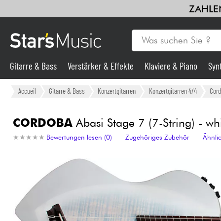
ZAHLEN
Gitarre & Bass
Verstärker & Effekte
Klaviere & Piano
Syn
Gitarre & Bass
Accueil
Gitarre & Bass
Konzertgitarren
Konzertgitarren 4/4
Cor
Synths & samplers
CORDOBA
Abasi Stage 7 (7-String) - whi
★
★
★
★
★
★
★
★
★
★
Bewertungen lesen (0)
Zugehöriges Zubehör
Ähnli
Mikros
Licht
Violinen & Quartett