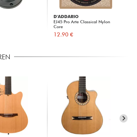
D'ADDARIO
SA
EJ45 Pro Arte Classical Nylon
Cla
Core
Ten
12.90 €
12
REN