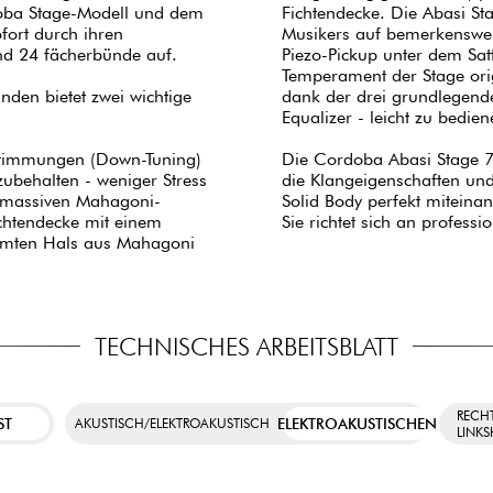
doba Stage-Modell und dem
Fichtendecke. Die Abasi St
fort durch ihren
Musikers auf bemerkenswer
 und 24 fächerbünde auf.
Piezo-Pickup unter dem Sat
Temperament der Stage orig
nden bietet zwei wichtige
dank der drei grundlegend
Equalizer - leicht zu bedie
 Stimmungen (Down-Tuning)
Die Cordoba Abasi Stage 7
izubehalten - weniger Stress
die Klangeigenschaften und
n massiven Mahagoni-
Solid Body perfekt miteina
chtendecke mit einem
Sie richtet sich an profess
eimten Hals aus Mahagoni
TECHNISCHES ARBEITSBLATT
RECH
ST
ELEKTROAKUSTISCHEN
AKUSTISCH/ELEKTROAKUSTISCH
LINK