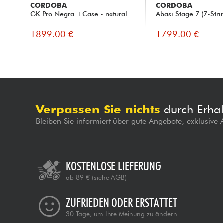
CORDOBA
CORDOBA
GK Pro Negra +Case - natural
Abasi Stage 7 (7-Stri
1899.00 €
1799.00 €
Verpassen Sie nichts
durch Erhal
Bleiben Sie informiert über gute Angebote, exklusive
KOSTENLOSE LIEFERUNG
ab 89 €
(siehe AGB)
ZUFRIEDEN ODER ERSTATTET
30 Tage, um Ihre Meinung zu ändern