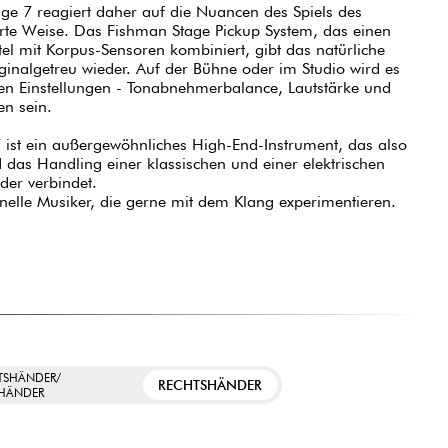
age 7 reagiert daher auf die Nuancen des Spiels des
te Weise. Das Fishman Stage Pickup System, das einen
tel mit Korpus-Sensoren kombiniert, gibt das natürliche
inalgetreu wieder. Auf der Bühne oder im Studio wird es
en Einstellungen - Tonabnehmerbalance, Lautstärke und
nen sein.
 ist ein außergewöhnliches High-End-Instrument, das also
 das Handling einer klassischen und einer elektrischen
nder verbindet.
ionelle Musiker, die gerne mit dem Klang experimentieren.
TSHÄNDER/
RECHTSHÄNDER
SHÄNDER