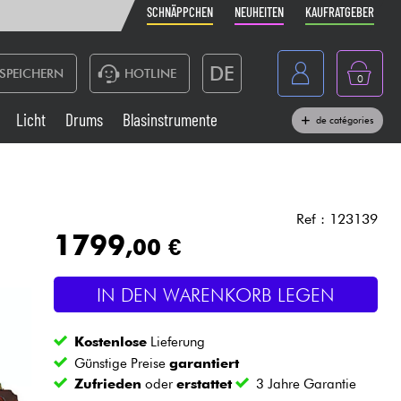
SCHNÄPPCHEN
NEUHEITEN
KAUFRATGEBER
DE
SPEICHERN
HOTLINE
0
France
Licht
Drums
Blasinstrumente
de catégories
Belgique
Klaviere & Piano
België
Kopfhörer
España
Ref : 123139
1799
,00 €
Nederland
Live-Sound
English
IN DEN WARENKORB LEGEN
Blasinstrumente
Kostenlose
Lieferung
Kabel & Zubehöre
Günstige Preise
garantiert
Zufrieden
oder
erstattet
3 Jahre Garantie