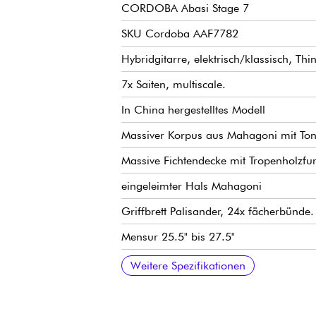
CORDOBA Abasi Stage 7
SKU Cordoba AAF7782
Hybridgitarre, elektrisch/klassisch, Thi
7x Saiten, multiscale.
In China hergestelltes Modell
Massiver Korpus aus Mahagoni mit T
Massive Fichtendecke mit Tropenholzfur
eingeleimter Hals Mahagoni
Griffbrett Palisander, 24x fächerbünde.
Mensur 25.5" bis 27.5"
Hybrid-Radius 16" / 24"
Breite Hals 1. Bund 54 mm
Halsdicke 1. Bund 21 mm
Halsdicke 9. Bund 24.5 mm
Fishman Stage System Vorverstärker mi
Cordoba stimmmechaniken klassischer
Knochensättel
Hochglanz-Finish
Verkauft mit Córdoba Abasi Premium 
Weitere Spezifikationen