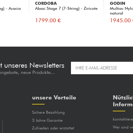
CORDOBA
GODIN
ng) - Acacia
Abasi Stage 7 (7-String) - Ziricote
Multiac Nyl
natural
1799.00 €
1945.00 
t unseres Newsletters
 Angebote, neue Produkte...
unsere Vorteile
Nützli
Inform
Sichere Bezahlung
kontaktier
3 Jahre Garantie
Wer sind wi
Zufrieden oder erstattet