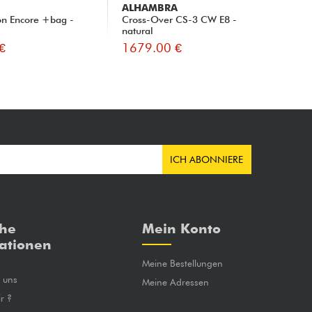
ALHAMBRA
G
on Encore +bag -
Cross-Over CS-3 CW E8 -
Mul
natural
Cr
€
1679.00 €
17
ICH ABONNIERE
che
Mein Konto
ationen
Meine Bestellungen
e uns
Meine Adressen
r ?