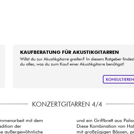
KAUFBERATUNG FÜR AKUSTIKGITARREN
Willst du zur Akustikgitarre greifen? In diesem Ratgeber findes
du alles, was du zum Kauf einer Akustikgitarre benötigst!
KONSULTIERE
KONZERTGITARREN 4/4
ammenarbeit mit dem
und ein Griffbrett aus Pal
dition der
Diese Kombination von Hol
ne außergewöhnliche
mit großzügigen Bässen, pr