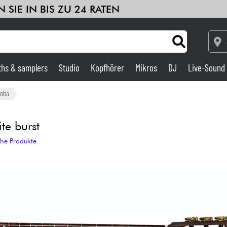
 SIE IN BIS ZU 24 RATEN
ths & samplers
Studio
Kopfhörer
Mikros
DJ
Live-Sound
Verstärker & Effekte
doba
Studio
te burst
che Produkte
DJ
Drums
Kinder