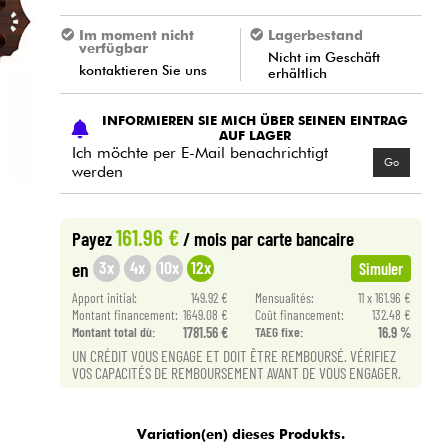
Im moment nicht
Lagerbestand
verfügbar
Nicht im Geschäft
kontaktieren Sie uns
erhältlich
INFORMIEREN SIE MICH ÜBER SEINEN EINTRAG
AUF LAGER
Ich möchte per E-Mail benachrichtigt
Go
werden
161.96 €
Payez
/ mois
par carte bancaire
3x
4x
10x
12x
en
Simuler
Apport initial:
149.92 €
Mensualités:
11 x 161.96 €
Montant financement:
1649.08 €
Coût financement:
132.48 €
Montant total dù:
1781.56 €
TAEG fixe:
16.9 %
UN CRÉDIT VOUS ENGAGE ET DOIT ÊTRE REMBOURSÉ. VÉRIFIEZ
VOS CAPACITÉS DE REMBOURSEMENT AVANT DE VOUS ENGAGER.
Variation(en) dieses Produkts.