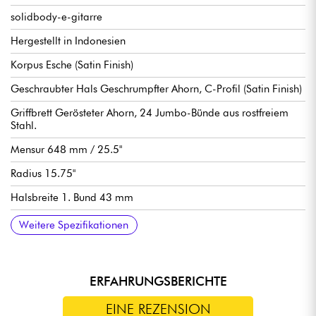
solidbody-e-gitarre
Hergestellt in Indonesien
Korpus Esche (Satin Finish)
Geschraubter Hals Geschrumpfter Ahorn, C-Profil (Satin Finish)
Griffbrett Gerösteter Ahorn, 24 Jumbo-Bünde aus rostfreiem
Stahl.
Mensur 648 mm / 25.5"
Radius 15.75"
Halsbreite 1. Bund 43 mm
Pickup-Konfiguration HSS Fishman Open Core Classic
Controls: siehe Schemata
Traditionelles Vibrato Cort CFA-III
Gestufte Cort stimmmechaniken mit Locking-Mechaniken.
Inklusive Cort gigbag
Weitere Spezifikationen
Humbucker + Fishman Single Width.
ERFAHRUNGSBERICHTE
EINE REZENSION