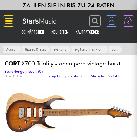
ZAHLEN SIE IN BIS ZU 24 RATEN
0
SCHNÄPPCHEN
NEUHEITEN
KAUFRATGEBER
Langue
Accueil
Gitarre & Bass
E-Gitarre
E-gitarre in str-form
Cort
Gitarre & Bass
CORT
X700 Triality - open pore vintage burst
Bewertungen lesen (0)
★
★
★
★
★
★
★
★
★
★
Zugehöriges Zubehör
Ähnliche Produkte
Verstärker & Effekte
Klaviere & Piano
Synths & samplers
Studio