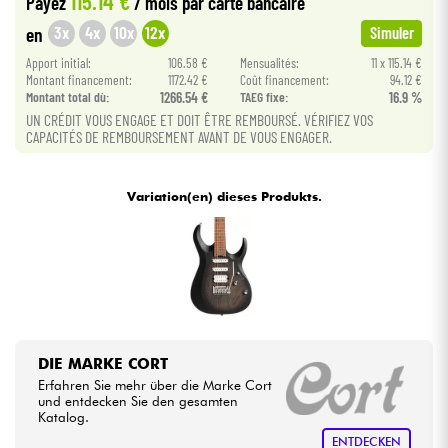
115.14 €
Payez
/ mois
par carte bancaire
3x
4x
10x
12x
en
Simuler
Kabel & Zubehöre
Apport initial:
106.58 €
Mensualités:
11 x 115.14 €
Montant financement:
1172.42 €
Coût financement:
94.12 €
Montant total dù:
1266.54 €
TAEG fixe:
16.9 %
HiFi
UN CRÉDIT VOUS ENGAGE ET DOIT ÊTRE REMBOURSÉ. VÉRIFIEZ VOS
CAPACITÉS DE REMBOURSEMENT AVANT DE VOUS ENGAGER.
Bundle
Variation(en) dieses Produkts.
Sehen Sie sich unsere Marken an
DIE MARKE CORT
Erfahren Sie mehr über die Marke Cort
und entdecken Sie den gesamten
Katalog.
ENTDECKEN