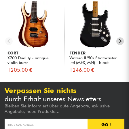
CORT
FENDER
X700 Duality - antique
Vintera II '50s Stratocaster
violin burst
Ltd (MEX, MN) - black
1205.00 €
1246.00 €
Verpassen Sie nichts
durch Erhalt unseres Newsletters
Bleiben Sie informiert über gute Angebote, exklusive
Angebote, neue Produkte...
GO !