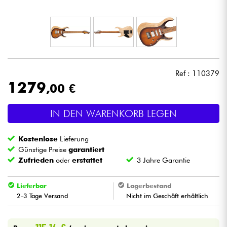
Kopfhörer
Mikros
DJ
Ref : 110379
1279
,00 €
Live-Sound
IN DEN WARENKORB LEGEN
Licht
Kostenlose
Lieferung
Drums
Günstige Preise
garantiert
Zufrieden
oder
erstattet
3 Jahre Garantie
Blasinstrumente
Lieferbar
Lagerbestand
2-3 Tage Versand
Nicht im Geschäft erhältlich
Violinen & Quartett
Kinder