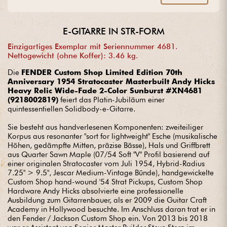
wie Eric Clapton, Jeff Beck, David Gilmour, Yngwie
Malmsteen, Robert Cray und vielen anderen geliebt und
haben die vollständige Kontrolle über jede Phase des
Instrumentenherstellungsprozesses. Von der Auswahl der
E-GITARRE IN STR-FORM
Arten und Komponenten über die auf den Millimeter genau
abgestimmte Montage bis hin zu den Endbearbeitungen, die
Einzigartiges Exemplar mit Seriennummer 4681.
an ein Kunstwerk grenzen, wird ihr außergewöhnliches Know-
Nettogewicht (ohne Koffer): 3.46 kg.
how den Anforderungen gerecht, die für die Praxis im
prestigeträchtigsten CustomShop erforderlich sind. Geben Sie
Die
FENDER Custom Shop Limited Edition 70th
die Fackel weiter, um die Fender-Legende fortzusetzen! Ron
Anniversary 1954 Stratocaster Masterbuilt Andy Hicks
Thorn, Dale Wilson, Paul Waller, Jason Smith oder Denis
Heavy Relic Wide-Fade 2-Color Sunburst #XN4681
Galuszka trainierten viele Jahre lang mit den legendären und
(9218002819)
feiert das Platin-Jubiläum einer
kompromisslosen John Page, Fred Stuart, John English oder
quintessentiellen Solidbody-e-Gitarre.
John Suhr. Nun ist es an ihnen, das gemeinsame Fachwissen
an neue Talente wie Andy Hicks, Levi Perry oder Austin
Macnutt weiterzugeben.
Sie besteht aus handverlesenen Komponenten: zweiteiliger
Korpus aus resonanter "sort for lightweight" Esche (musikalische
Höhen, gedämpfte Mitten, präzise Bässe), Hals und Griffbrett
aus Quarter Sawn Maple (07/54 Soft "V" Profil basierend auf
einer originalen Stratocaster vom Juli 1954, Hybrid-Radius
7.25" > 9.5", Jescar Medium-Vintage Bünde), handgewickelte
Custom Shop hand-wound '54 Strat Pickups, Custom Shop
Hardware Andy Hicks absolvierte eine professionelle
Ausbildung zum Gitarrenbauer, als er 2009 die Guitar Craft
Academy in Hollywood besuchte. Im Anschluss daran trat er in
den Fender / Jackson Custom Shop ein. Von 2013 bis 2018