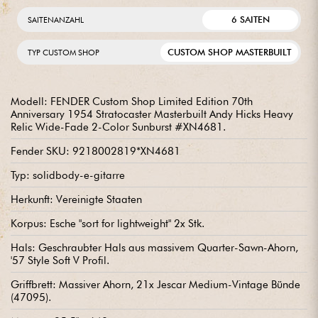
6 SAITEN
SAITENANZAHL
CUSTOM SHOP MASTERBUILT
TYP CUSTOM SHOP
Modell: FENDER Custom Shop Limited Edition 70th
Anniversary 1954 Stratocaster Masterbuilt Andy Hicks Heavy
Relic Wide-Fade 2-Color Sunburst #XN4681.
Fender SKU: 9218002819*XN4681
Typ: solidbody-e-gitarre
Herkunft: Vereinigte Staaten
Korpus: Esche "sort for lightweight" 2x Stk.
Hals: Geschraubter Hals aus massivem Quarter-Sawn-Ahorn,
'57 Style Soft V Profil.
Griffbrett: Massiver Ahorn, 21x Jescar Medium-Vintage Bünde
(47095).