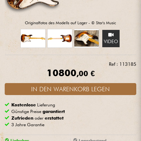
Kopfhörer
Mikros
Originalfotos des Modells auf Lager - © Star's Music
DJ
VIDEO
Live-Sound
Ref : 113185
10800
,00 €
Licht
IN DEN WARENKORB LEGEN
Drums
Kostenlose
Lieferung
Blasinstrumente
Günstige Preise
garantiert
Zufrieden
oder
erstattet
Violinen & Quartett
3 Jahre Garantie
Kinder
Lieferbar
Lagerbestand