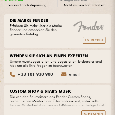
Versand nach Anpassung
Nicht im Geschäft erhältlich
Kabel & Zubehöre
DIE MARKE FENDER
Erfahren Sie mehr über die Marke
HiFi
Fender und entdecken Sie den
gesamten Katalog.
Bundle
ENTDECKEN
Sehen Sie sich unsere Marken an
WENDEN SIE SICH AN EINEN EXPERTEN
Unsere musikbegeisterten und begeisterten Teleberater sind
hier, um alle Ihre Fragen zu beantworten.
+33 181 930 900
email
CUSTOM SHOP & STAR'S MUSIC
Die von den Baumeistern des Fender Custom Shops,
authentischen Meistern der Gitarrenbaukunst, entwickelten
Fender Masterbuilt-Gitarren und -Bässe sind der heilige Gral
für jeden leidenschaftlichen Musiker auf der Suche nach
Exzellenz. Die Baumeister werden von den größten Künstlern
MEHR SEHEN