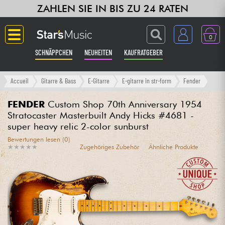
ZAHLEN SIE IN BIS ZU 24 RATEN
0
SCHNÄPPCHEN
NEUHEITEN
KAUFRATGEBER
Langue
Accueil
Gitarre & Bass
E-Gitarre
E-gitarre in str-form
Fender
Gitarre & Bass
FENDER
Custom Shop 70th Anniversary 1954
Stratocaster Masterbuilt Andy Hicks #4681 -
super heavy relic 2-color sunburst
Verstärker & Effekte
Bewertungen lesen (0)
★
★
★
★
★
★
★
★
★
★
Zugehöriges Zubehör
Ähnliche Produkte
Klaviere & Piano
Synths & samplers
Studio