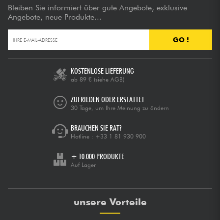
Bleiben Sie informiert über gute Angebote, exklusive
Angebote, neue Produkte...
GO !
KOSTENLOSE LIEFERUNG
ab 89 €
(siehe AGB)
ZUFRIEDEN ODER ERSTATTET
30 Tage, um Ihre Meinung zu ändern
BRAUCHEN SIE RAT?
Hotline :
+33 1 81 930 900
+ 10.000 PRODUKTE
Auf Lager
unsere Vorteile