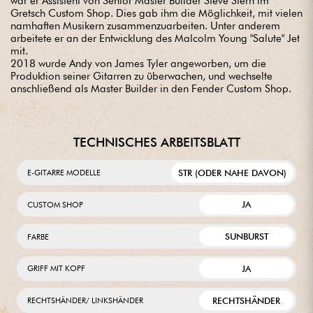
war er Assistent von Senior Master Builder Steve Stern im
Gretsch Custom Shop. Dies gab ihm die Möglichkeit, mit vielen
namhaften Musikern zusammenzuarbeiten. Unter anderem
arbeitete er an der Entwicklung des Malcolm Young "Salute" Jet
mit.
2018 wurde Andy von James Tyler angeworben, um die
Produktion seiner Gitarren zu überwachen, und wechselte
anschließend als Master Builder in den Fender Custom Shop.
TECHNISCHES ARBEITSBLATT
STR (ODER NAHE DAVON)
E-GITARRE MODELLE
JA
CUSTOM SHOP
SUNBURST
FARBE
JA
GRIFF MIT KOPF
RECHTSHÄNDER
RECHTSHÄNDER/ LINKSHÄNDER