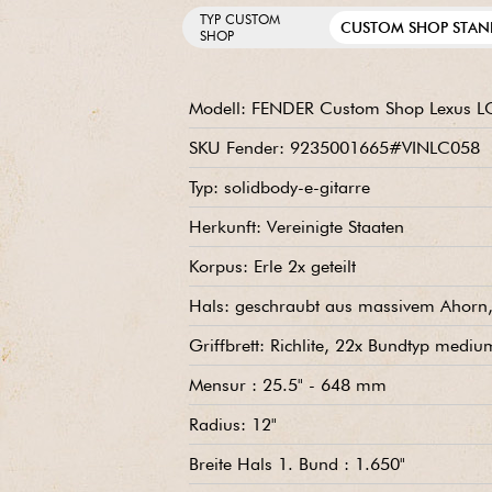
TYP CUSTOM
CUSTOM SHOP STAN
SHOP
Modell: FENDER Custom Shop Lexus LC
SKU Fender: 9235001665#VINLC058
Typ: solidbody-e-gitarre
Herkunft: Vereinigte Staaten
Korpus: Erle 2x geteilt
Hals: geschraubt aus massivem Ahorn, 
Griffbrett: Richlite, 22x Bundtyp medi
Mensur : 25.5" - 648 mm
Radius: 12"
Breite Hals 1. Bund : 1.650"