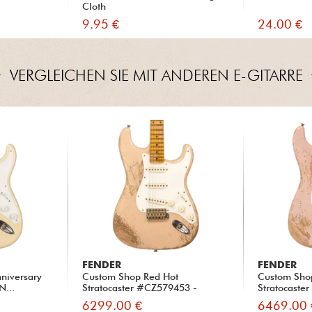
Cloth
9.95 €
24.00 €
VERGLEICHEN SIE MIT ANDEREN E-GITARRE
FENDER
FENDER
niversary
Custom Shop Red Hot
Custom Sho
N...
Stratocaster #CZ579453 -
Stratocaste
Super...
SUPER...
6299.00 €
6469.00 