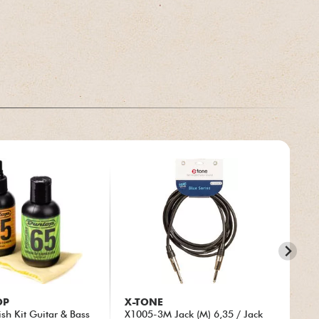
OP
X-TONE
FE
sh Kit Guitar & Bass
X1005-3M Jack (M) 6,35 / Jack
CO