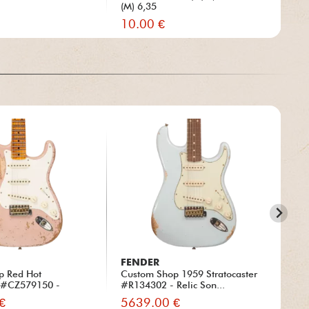
(M) 6,35
10.00 €
15
FENDER
FE
p Red Hot
Custom Shop 1959 Stratocaster
Cu
r #CZ579150 -
#R134302 - Relic Son...
#R1
€
5639.00 €
54