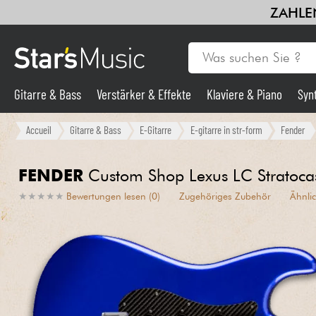
ZAHLEN
Gitarre & Bass
Verstärker & Effekte
Klaviere & Piano
Syn
Gitarre & Bass
Accueil
Gitarre & Bass
E-Gitarre
E-gitarre in str-form
Fender
Synths & samplers
FENDER
Custom Shop Lexus LC Stratocast
★
★
★
★
★
★
★
★
★
★
Bewertungen lesen (0)
Zugehöriges Zubehör
Ähnli
Mikros
Licht
Violinen & Quartett