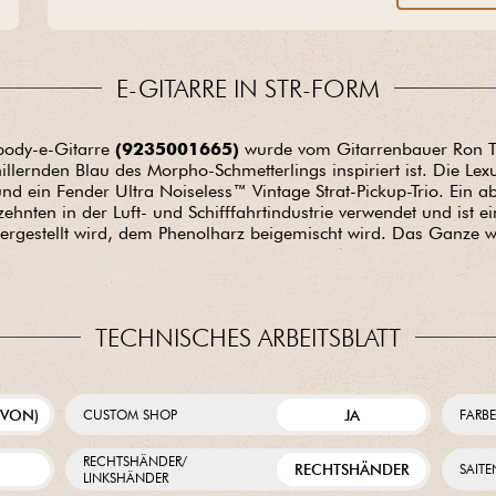
Entrust us with your project with complete peace of mind.
E-GITARRE IN STR-FORM
body-e-Gitarre
(9235001665)
wurde vom Gitarrenbauer Ron Tho
illernden Blau des Morpho-Schmetterlings inspiriert ist. Die Lex
d ein Fender Ultra Noiseless™ Vintage Strat-Pickup-Trio. Ein abs
zehnten in der Luft- und Schifffahrtindustrie verwendet und ist 
 hergestellt wird, dem Phenolharz beigemischt wird. Das Ganze wi
TECHNISCHES ARBEITSBLATT
AVON)
JA
CUSTOM SHOP
FARB
RECHTSHÄNDER/
RECHTSHÄNDER
SAIT
LINKSHÄNDER