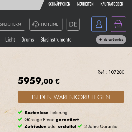
SCHNÄPPCHEN
NEUHEITEN
KAUFRATGEBER
DE
SPEICHERN
HOTLINE
0
France
Licht
Drums
Blasinstrumente
de catégories
Belgique
Klaviere & Piano
België
Kopfhörer
España
Ref : 107280
5959
,00 €
Nederland
Live-Sound
English
IN DEN WARENKORB LEGEN
Blasinstrumente
Kostenlose
Lieferung
Kabel & Zubehöre
Günstige Preise
garantiert
Zufrieden
oder
erstattet
3 Jahre Garantie