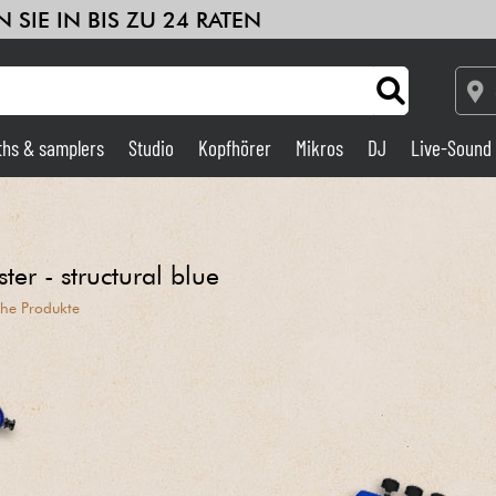
 SIE IN BIS ZU 24 RATEN
ths & samplers
Studio
Kopfhörer
Mikros
DJ
Live-Sound
Verstärker & Effekte
Studio
er - structural blue
che Produkte
DJ
Drums
Kinder