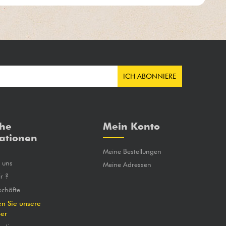
ICH ABONNIERE
che
Mein Konto
ationen
Meine Bestellungen
e uns
Meine Adressen
r ?
chäfte
en Sie unsere
ber