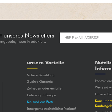
t unseres Newsletters
 Angebote, neue Produkte...
unsere Vorteile
Nützli
Inform
Sichere Bezahlung
kontaktier
3 Jahre Garantie
Wer sind wi
Zufrieden oder erstattet
Unsere Ges
Lieferung in Europe
Konsultier
Sie sind ein Profi
Kaufratge
Innergemeinschaftlicher Verkauf