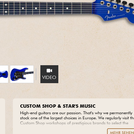
Bundle
Sehen Sie sich unsere Marken an
VIDEO
CUSTOM SHOP & STAR'S MUSIC
High-end guitars are our passion. That's why we permanently
stock one of the largest choices in Europe. We regularly visit t
Custom Shop workshops of prestigious brands to select the
most beautiful pieces of wood available, from which we create
MEHR SEHE
our own models. Do you dream of an extraordinary guitar?