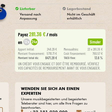
Lieferbar
Lagerbestand
Versand nach
Nicht im Geschäft
Anpassung
erhältlich
281.36 €
Payez
/ mois
12x
24x
en
Simuler
Apport initial:
248.29 €
Mensualités:
23 x 281.36 €
Montant financement:
5710.71 €
Coût financement:
760.57 €
Montant total dù:
6471.28 €
TAEG fixe:
13.6 %
UN CRÉDIT VOUS ENGAGE ET DOIT ÊTRE REMBOURSÉ. VÉRIFIEZ
VOS CAPACITÉS DE REMBOURSEMENT AVANT DE VOUS ENGAGER.
WENDEN SIE SICH AN EINEN
EXPERTEN
he
Unsere musikbegeisterten und begeisterten
Teleberater sind hier, um alle Ihre Fragen zu
beantworten.
N