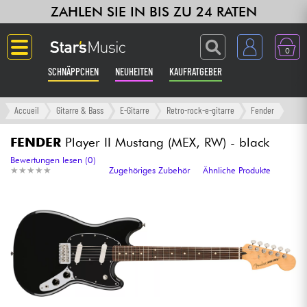
ZAHLEN SIE IN BIS ZU 24 RATEN
0
SCHNÄPPCHEN
NEUHEITEN
KAUFRATGEBER
Langue
Accueil
Gitarre & Bass
E-Gitarre
Retro-rock-e-gitarre
Fender
Gitarre & Bass
FENDER
Player II Mustang (MEX, RW) - black
Bewertungen lesen (0)
★
★
★
★
★
★
★
★
★
★
Zugehöriges Zubehör
Ähnliche Produkte
Verstärker & Effekte
Klaviere & Piano
Synths & samplers
Studio