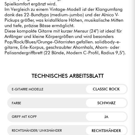
Spielkomfort ergänzt wird.
Im Vergleich zu einem Vintage-Modell ist der Klangumfang
dank des 22-Bundtyps (medium-jumbo) und der Alnico V-
Pickups größer, was kristallklare Höhen, musikalische Mitten
und tiefe, präzise Bässe ermöglicht.
Diese kompakte Gitarre mit kurzer Mensur (24") ist ideal für
Anfänger und kleine Körpergrößen und wird besonders
Pop/Rock/Blues/Grunge-Gitarristen gefallen. solidbody-e-
gitarre, Erle-Korpus, geschraubter Ahornhals, Ahorn- oder
Palisandergriffbrett (22 Bünde, Modern C-Profil, Radius 9,5").
TECHNISCHES ARBEITSBLATT
CLASSIC ROCK
E-GITARRE MODELLE
SCHWARZ
FARBE
JA
GRIFF MIT KOPF
RECHTSHÄNDER
RECHTSHÄNDER/ LINKSHÄNDER