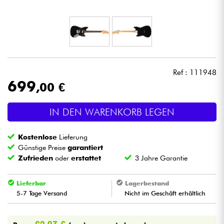
Kopfhörer
Mikros
DJ
Ref : 111948
699
,00 €
Live-Sound
IN DEN WARENKORB LEGEN
Licht
Kostenlose
Lieferung
Drums
Günstige Preise
garantiert
Zufrieden
oder
erstattet
3 Jahre Garantie
Blasinstrumente
Lieferbar
Lagerbestand
5-7 Tage Versand
Nicht im Geschäft erhältlich
Violinen & Quartett
Kinder