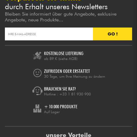
durch Erhalt unseres Newsletters
Bleiben Sie informiert über gute Angebote, exklusive
Angebote, neue Produkte...
GO !
KOSTENLOSE LIEFERUNG
ab 89 €
(siehe AGB)
ZUFRIEDEN ODER ERSTATTET
30 Tage, um Ihre Meinung zu ändern
BRAUCHEN SIE RAT?
Hotline :
+33 1 81 930 900
+ 10.000 PRODUKTE
Auf Lager
unsere Vorteile