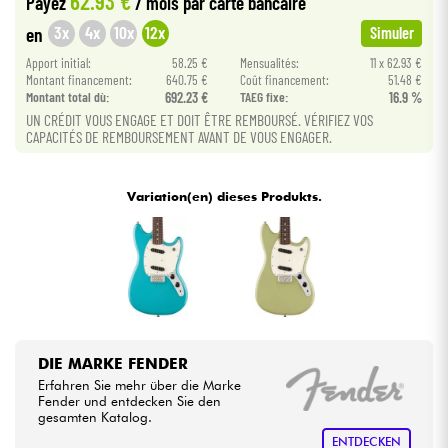
62.93 €
Payez
/ mois
par carte bancaire
3x
4x
10x
12x
en
Simuler
Kabel & Zubehöre
Apport initial:
58.25 €
Mensualités:
11 x 62.93 €
Montant financement:
640.75 €
Coût financement:
51.48 €
Montant total dù:
692.23 €
TAEG fixe:
16.9 %
HiFi
UN CRÉDIT VOUS ENGAGE ET DOIT ÊTRE REMBOURSÉ. VÉRIFIEZ VOS
CAPACITÉS DE REMBOURSEMENT AVANT DE VOUS ENGAGER.
Bundle
Variation(en) dieses Produkts.
Sehen Sie sich unsere Marken an
DIE MARKE FENDER
Erfahren Sie mehr über die Marke
Fender und entdecken Sie den
gesamten Katalog.
ENTDECKEN