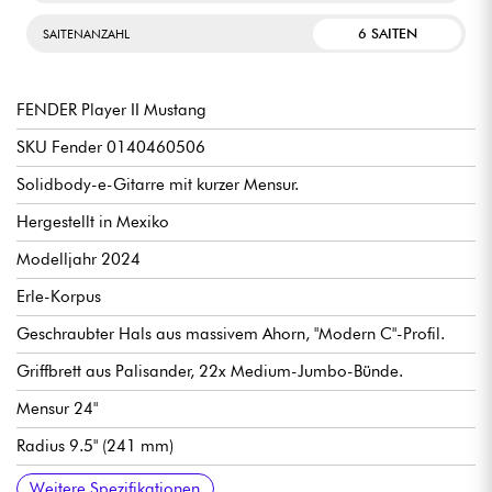
6 SAITEN
SAITENANZAHL
FENDER Player II Mustang
SKU Fender 0140460506
Solidbody-e-Gitarre mit kurzer Mensur.
Hergestellt in Mexiko
Modelljahr 2024
Erle-Korpus
Geschraubter Hals aus massivem Ahorn, "Modern C"-Profil.
Griffbrett aus Palisander, 22x Medium-Jumbo-Bünde.
Mensur 24"
Radius 9.5" (241 mm)
Hals Breite 1. Bund 1.685" (42.8 mm)
Single-coil Tonabnehmer Fender Player Series Single-Coil
Allgemeine Lautstärke
Allgemeiner Ton
3-fach Tonabnehmerwahlschalter
Steg Fender 6-Saddle Strings-Through-Body Tele
stimmmechaniken Fender ClassicGear
Hochglanz Polyester Korpus Finish
Hals Urethan-Satin-Finish
Empfohlene Saitenstärken (Standard Tuning): 9.46, 10.46
Weitere Spezifikationen