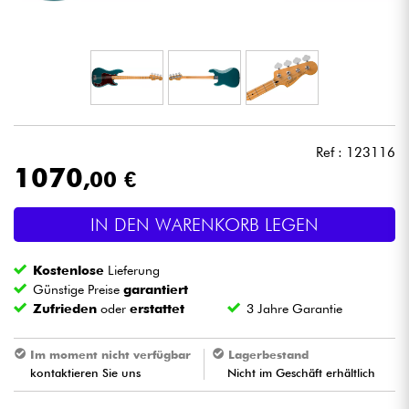
Kopfhörer
Mikros
DJ
Ref : 123116
Live-Sound
1070
,00 €
Licht
IN DEN WARENKORB LEGEN
Drums
Kostenlose
Lieferung
Günstige Preise
garantiert
Blasinstrumente
Zufrieden
oder
erstattet
3 Jahre Garantie
Im moment nicht verfügbar
Lagerbestand
Violinen & Quartett
kontaktieren Sie uns
Nicht im Geschäft erhältlich
Kinder