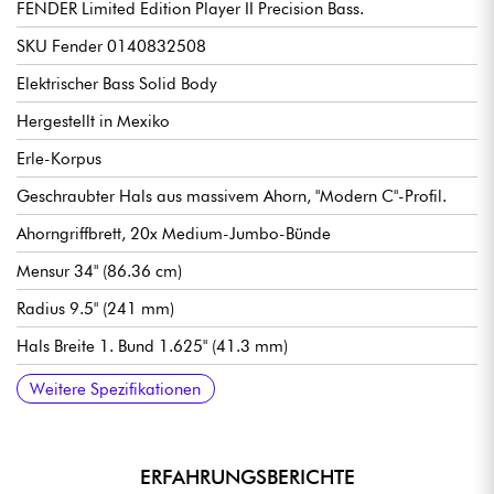
FENDER Limited Edition Player II Precision Bass.
SKU Fender 0140832508
Elektrischer Bass Solid Body
Hergestellt in Mexiko
Erle-Korpus
Geschraubter Hals aus massivem Ahorn, "Modern C"-Profil.
Ahorngriffbrett, 20x Medium-Jumbo-Bünde
Mensur 34" (86.36 cm)
Radius 9.5" (241 mm)
Hals Breite 1. Bund 1.625" (41.3 mm)
Single-coil Tonabnehmer Fender Player Series Alnico V
Lautstärke
Tonart
Steg Fender Standard 4-Saddle Standard
Fender Standard stimmmechaniken
Hochglanz Polyester Korpus Finish
Hals Urethan-Satin-Finish
Weitere Spezifikationen
ERFAHRUNGSBERICHTE