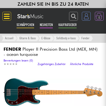
ZAHLEN SIE IN BIS ZU 24 RATEN
0
SCHNÄPPCHEN
NEUHEITEN
KAUFRATGEBER
Langue
Accueil
Gitarre & Bass
E-Bässe
Solidbody e-bass
Fender
Gitarre & Bass
FENDER
Player II Precision Bass Ltd (MEX, MN)
- ocean turquoise
Verstärker & Effekte
Bewertungen lesen (0)
★
★
★
★
★
★
★
★
★
★
Zugehöriges Zubehör
Ähnliche Produkte
Klaviere & Piano
Synths & samplers
Studio