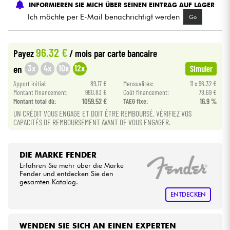
INFORMIEREN SIE MICH ÜBER SEINEN EINTRAG AUF LAGER
Ich möchte per E-Mail benachrichtigt werden
Go
Kabel & Zubehöre
96.32 €
Payez
/ mois
par carte bancaire
HiFi
3x
4x
10x
12x
en
Simuler
Bundle
Apport initial:
89.17 €
Mensualités:
11 x 96.32 €
Montant financement:
980.83 €
Coût financement:
78.69 €
Montant total dù:
1059.52 €
TAEG fixe:
16.9 %
Sehen Sie sich unsere Marken an
UN CRÉDIT VOUS ENGAGE ET DOIT ÊTRE REMBOURSÉ. VÉRIFIEZ VOS
CAPACITÉS DE REMBOURSEMENT AVANT DE VOUS ENGAGER.
DIE MARKE FENDER
Erfahren Sie mehr über die Marke
Fender und entdecken Sie den
gesamten Katalog.
ENTDECKEN
WENDEN SIE SICH AN EINEN EXPERTEN