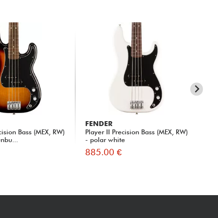
FENDER
FE
ecision Bass (MEX, RW)
Player II Precision Bass (MEX, RW)
75t
nbu...
- polar white
Pre
885.00 €
92