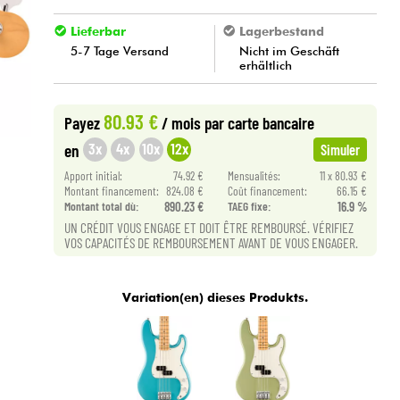
Lieferbar
Lagerbestand
5-7 Tage Versand
Nicht im Geschäft
erhältlich
80.93 €
Payez
/ mois
par carte bancaire
3x
4x
10x
12x
en
Simuler
Apport initial:
74.92 €
Mensualités:
11 x 80.93 €
Montant financement:
824.08 €
Coût financement:
66.15 €
Montant total dù:
890.23 €
TAEG fixe:
16.9 %
UN CRÉDIT VOUS ENGAGE ET DOIT ÊTRE REMBOURSÉ. VÉRIFIEZ
VOS CAPACITÉS DE REMBOURSEMENT AVANT DE VOUS ENGAGER.
Variation(en) dieses Produkts.