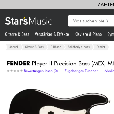
ZAHLEN
Gitarre & Bass
Verstärker & Effekte
Klaviere & Piano
Syn
Gitarre & Bass
Accueil
Gitarre & Bass
E-Bässe
Solidbody e-bass
Fender
Synths & samplers
FENDER
Player II Precision Bass (MEX, M
★
★
★
★
★
★
★
★
★
★
Bewertungen lesen (0)
Zugehöriges Zubehör
Ähnli
Mikros
Licht
Violinen & Quartett