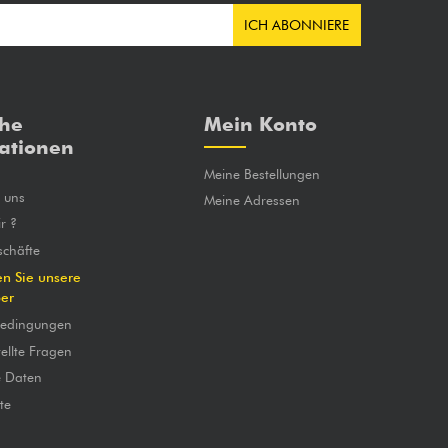
ICH ABONNIERE
che
Mein Konto
ationen
Meine Bestellungen
e uns
Meine Adressen
r ?
chäfte
en Sie unsere
ber
bedingungen
ellte Fragen
e Daten
te