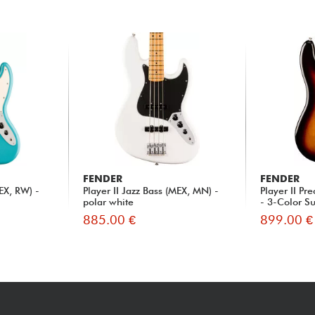
FENDER
FENDER
MEX, RW) -
Player II Jazz Bass (MEX, MN) -
Player II Pr
polar white
- 3-Color Su
885.00 €
899.00 €