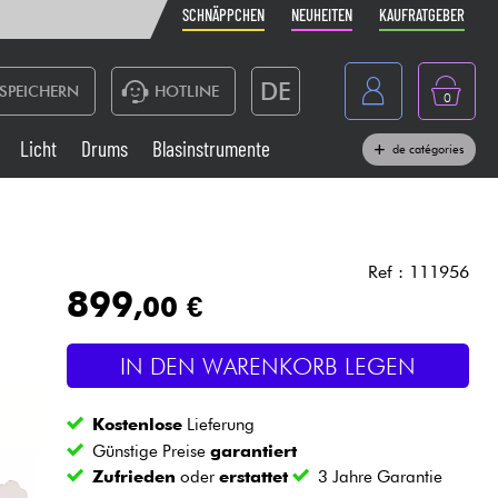
SCHNÄPPCHEN
NEUHEITEN
KAUFRATGEBER
DE
SPEICHERN
HOTLINE
0
France
Licht
Drums
Blasinstrumente
de catégories
Belgique
Klaviere & Piano
België
Kopfhörer
España
Ref : 111956
899
,00 €
Nederland
Live-Sound
English
IN DEN WARENKORB LEGEN
Blasinstrumente
Kostenlose
Lieferung
Kabel & Zubehöre
Günstige Preise
garantiert
Zufrieden
oder
erstattet
3 Jahre Garantie