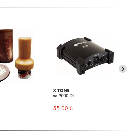
X-TONE
X-
xa 9000 DI
xh 
55.00 €
13