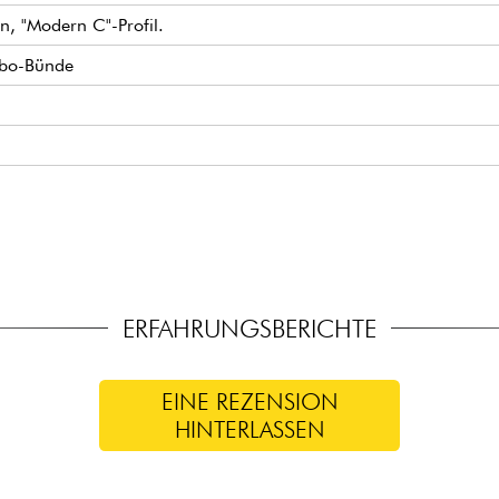
, "Modern C"-Profil.
mbo-Bünde
Series Alnico V
rd
ERFAHRUNGSBERICHTE
EINE REZENSION
HINTERLASSEN