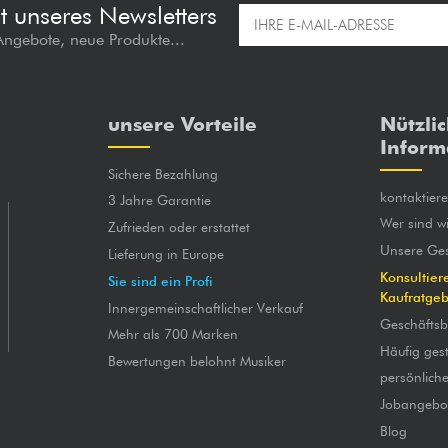
t unseres Newsletters
 Angebote, neue Produkte...
unsere Vorteile
Nützli
Inform
Sichere Bezahlung
kontaktier
3 Jahre Garantie
Wer sind wi
Zufrieden oder erstattet
Unsere Ges
Lieferung in Europe
Konsultier
Sie sind ein Profi
Kaufratge
Innergemeinschaftlicher Verkauf
Geschäfts
Mehr als 700 Marken
Häufig gest
Bewertungen belohnt Musiker
persönlich
Jobangebo
Blog