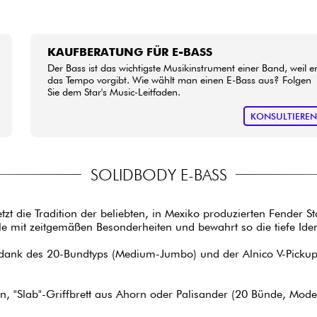
KAUFBERATUNG FÜR E-BASS
Der Bass ist das wichtigste Musikinstrument einer Band, weil e
das Tempo vorgibt. Wie wählt man einen E-Bass aus? Folgen
Sie dem Star's Music-Leitfaden.
KONSULTIERE
SOLIDBODY E-BASS
tzt die Tradition der beliebten, in Mexiko produzierten Fender S
ale mit zeitgemäßen Besonderheiten und bewahrt so die tiefe Iden
dank des 20-Bundtyps (Medium-Jumbo) und der Alnico V-Pickups 
, "Slab"-Griffbrett aus Ahorn oder Palisander (20 Bünde, Moder