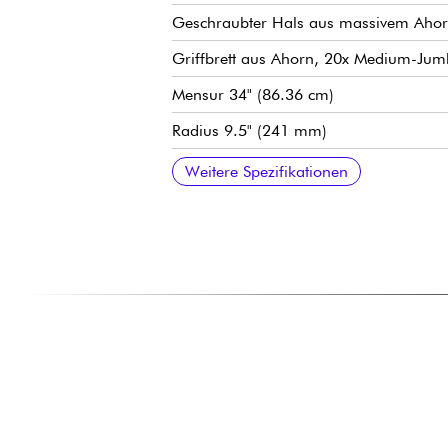
Geschraubter Hals aus massivem Ahorn
Griffbrett aus Ahorn, 20x Medium-Ju
Mensur 34" (86.36 cm)
Radius 9.5" (241 mm)
Hals Breite 1. Bund 1.625" (41.3 mm)
Single-coil Tonabnehmer Fender Player 
Allgemeine Lautstärke
Allgemeiner Ton
Steg Fender Standard 4-Saddle Standa
Fender Standard stimmmechaniken
Hochglanz Polyester Korpus Finish
Hals Urethan-Satin-Finish
Weitere Spezifikationen