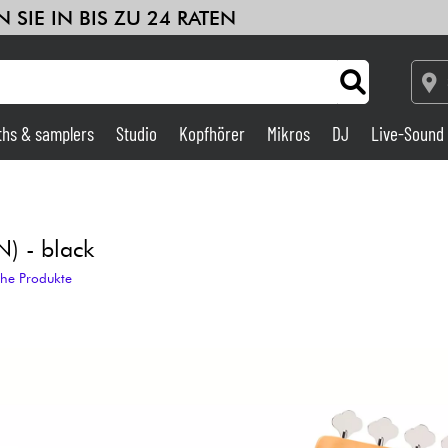
 SIE IN BIS ZU 24 RATEN
ths & samplers
Studio
Kopfhörer
Mikros
DJ
Live-Sound
Verstärker & Effekte
Studio
N) - black
che Produkte
DJ
Drums
Kinder