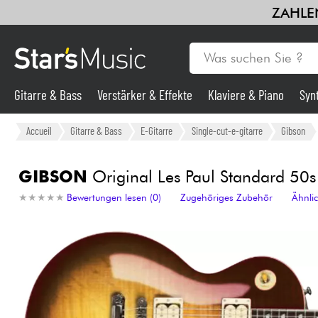
ZAHLEN
Gitarre & Bass
Verstärker & Effekte
Klaviere & Piano
Syn
Gitarre & Bass
Accueil
Gitarre & Bass
E-Gitarre
Single-cut-e-gitarre
Gibson
Synths & samplers
GIBSON
Original Les Paul Standard 50s 
★
★
★
★
★
★
★
★
★
★
Bewertungen lesen (0)
Zugehöriges Zubehör
Ähnli
Mikros
Licht
Violinen & Quartett