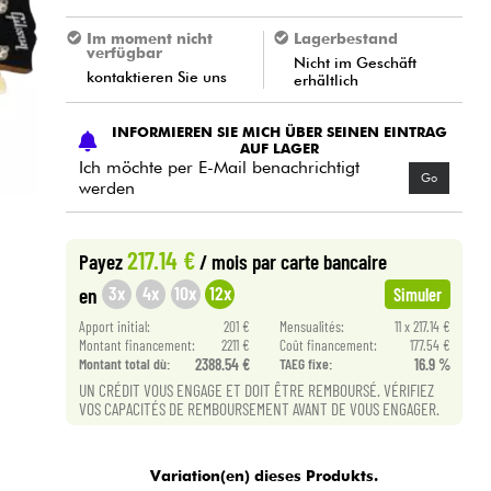
Im moment nicht
Lagerbestand
verfügbar
Nicht im Geschäft
kontaktieren Sie uns
erhältlich
INFORMIEREN SIE MICH ÜBER SEINEN EINTRAG
AUF LAGER
Ich möchte per E-Mail benachrichtigt
Go
werden
217.14 €
Payez
/ mois
par carte bancaire
3x
4x
10x
12x
en
Simuler
Apport initial:
201 €
Mensualités:
11 x 217.14 €
Montant financement:
2211 €
Coût financement:
177.54 €
Montant total dù:
2388.54 €
TAEG fixe:
16.9 %
UN CRÉDIT VOUS ENGAGE ET DOIT ÊTRE REMBOURSÉ. VÉRIFIEZ
VOS CAPACITÉS DE REMBOURSEMENT AVANT DE VOUS ENGAGER.
Variation(en) dieses Produkts.