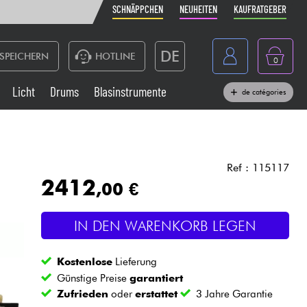
SCHNÄPPCHEN
NEUHEITEN
KAUFRATGEBER
DE
SPEICHERN
HOTLINE
0
France
Licht
Drums
Blasinstrumente
de catégories
Belgique
Klaviere & Piano
België
Kopfhörer
España
Ref : 115117
2412
,00 €
Nederland
Live-Sound
English
IN DEN WARENKORB LEGEN
Blasinstrumente
Kostenlose
Lieferung
Kabel & Zubehöre
Günstige Preise
garantiert
Zufrieden
oder
erstattet
3 Jahre Garantie