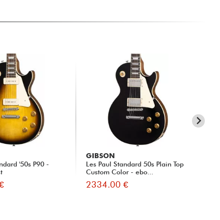
SA
GIBSON
GI
ndard '50s P90 -
Les Paul Standard 50s Plain Top
Les
t
Custom Color - ebo...
wi
€
2334.00 €
22