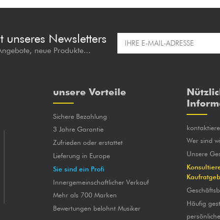
t unseres Newsletters
 Angebote, neue Produkte...
unsere Vorteile
Nützli
Inform
Sichere Bezahlung
kontaktier
3 Jahre Garantie
Wer sind wi
Zufrieden oder erstattet
Unsere Ges
Lieferung in Europe
Konsultier
Sie sind ein Profi
Kaufratge
Innergemeinschaftlicher Verkauf
Geschäfts
Mehr als 700 Marken
Häufig gest
Bewertungen belohnt Musiker
persönlich