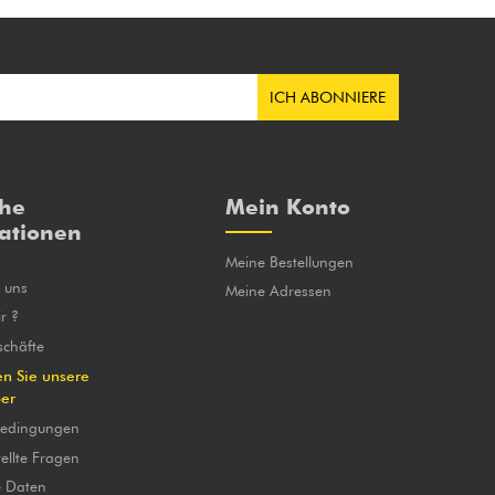
ICH ABONNIERE
che
Mein Konto
ationen
Meine Bestellungen
e uns
Meine Adressen
r ?
chäfte
en Sie unsere
ber
bedingungen
ellte Fragen
e Daten