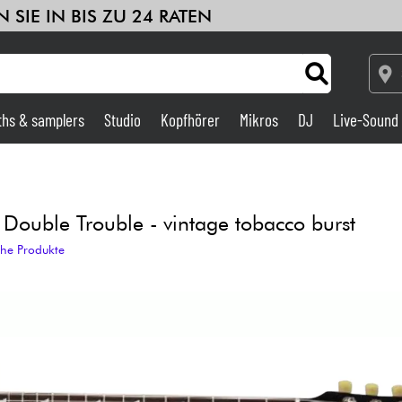
 SIE IN BIS ZU 24 RATEN
ths & samplers
Studio
Kopfhörer
Mikros
DJ
Live-Sound
Verstärker & Effekte
Studio
Double Trouble - vintage tobacco burst
che Produkte
DJ
Drums
Kinder