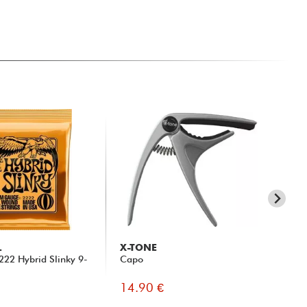
L
X-TONE
X-
 2222 Hybrid Slinky 9-
Capo
X2
Jac
14.90 €
19