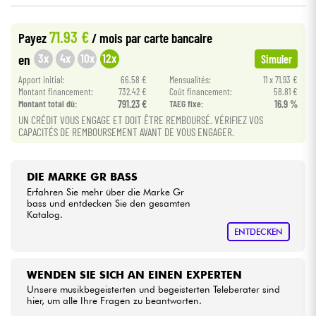
•
Star
'
S
Music
BRUXELLES
71.93 €
Kabel & Zubehöre
Payez
/ mois
par carte bancaire
•
Star
'
S
Music
LYON
3x
4x
10x
12x
en
Simuler
HiFi
Apport initial:
66.58 €
Mensualités:
11 x 71.93 €
Montant financement:
732.42 €
Coût financement:
58.81 €
Montant total dù:
791.23 €
TAEG fixe:
16.9 %
Bundle
UN CRÉDIT VOUS ENGAGE ET DOIT ÊTRE REMBOURSÉ. VÉRIFIEZ VOS
CAPACITÉS DE REMBOURSEMENT AVANT DE VOUS ENGAGER.
Sehen Sie sich unsere Marken an
DIE MARKE GR BASS
Erfahren Sie mehr über die Marke Gr
bass und entdecken Sie den gesamten
Katalog.
ENTDECKEN
WENDEN SIE SICH AN EINEN EXPERTEN
Unsere musikbegeisterten und begeisterten Teleberater sind
hier, um alle Ihre Fragen zu beantworten.