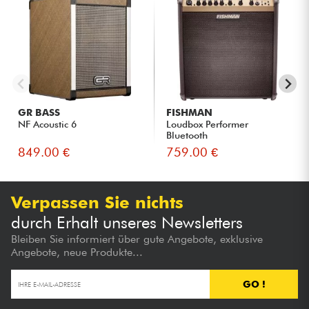
GR BASS
FISHMAN
NF Acoustic 6
Loudbox Performer
Bluetooth
849.00 €
759.00 €
Verpassen Sie nichts
durch Erhalt unseres Newsletters
Bleiben Sie informiert über gute Angebote, exklusive
Angebote, neue Produkte...
GO !