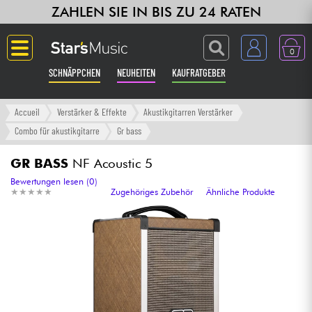
ZAHLEN SIE IN BIS ZU 24 RATEN
0
SCHNÄPPCHEN
NEUHEITEN
KAUFRATGEBER
Langue
Accueil
Verstärker & Effekte
Akustikgitarren Verstärker
Combo für akustikgitarre
Gr bass
Gitarre & Bass
GR BASS
NF Acoustic 5
Verstärker & Effekte
Bewertungen lesen (0)
★
★
★
★
★
★
★
★
★
★
Zugehöriges Zubehör
Ähnliche Produkte
Klaviere & Piano
Synths & samplers
Studio