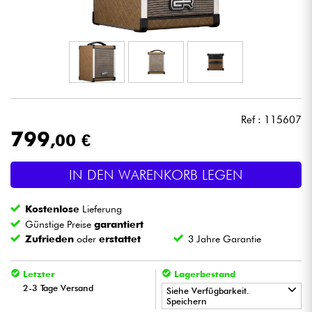
Kopfhörer
Mikros
DJ
Ref : 115607
Live-Sound
799
,00 €
Licht
IN DEN WARENKORB LEGEN
Drums
Kostenlose
Lieferung
Günstige Preise
garantiert
Blasinstrumente
Zufrieden
oder
erstattet
3 Jahre Garantie
Violinen & Quartett
Letzter
Lagerbestand
2-3 Tage Versand
Siehe Verfügbarkeit.
Speichern
Kinder