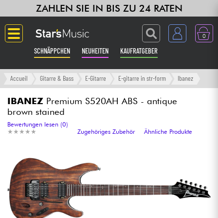
ZAHLEN SIE IN BIS ZU 24 RATEN
0
SCHNÄPPCHEN
NEUHEITEN
KAUFRATGEBER
Langue
Accueil
Gitarre & Bass
E-Gitarre
E-gitarre in str-form
Ibanez
Gitarre & Bass
IBANEZ
Premium S520AH ABS - antique
brown stained
Verstärker & Effekte
Bewertungen lesen (0)
★
★
★
★
★
★
★
★
★
★
Zugehöriges Zubehör
Ähnliche Produkte
Klaviere & Piano
Synths & samplers
Studio