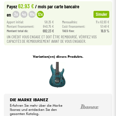
62.93 €
Payez
/ mois
par carte bancaire
Kabel & Zubehöre
3x
4x
10x
12x
en
Simuler
Apport initial:
58.25 €
Mensualités:
11 x 62.93 €
Montant financement:
640.75 €
Coût financement:
51.48 €
HiFi
Montant total dù:
692.23 €
TAEG fixe:
16.9 %
UN CRÉDIT VOUS ENGAGE ET DOIT ÊTRE REMBOURSÉ. VÉRIFIEZ VOS
Bundle
CAPACITÉS DE REMBOURSEMENT AVANT DE VOUS ENGAGER.
Sehen Sie sich unsere Marken an
Variation(en) dieses Produkts.
DIE MARKE IBANEZ
Erfahren Sie mehr über die Marke
Ibanez und entdecken Sie den
gesamten Katalog.