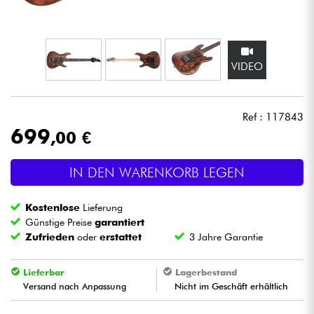
Kopfhörer
Mikros
VIDEO
DJ
Ref : 117843
Live-Sound
699
,00 €
Licht
IN DEN WARENKORB LEGEN
Drums
Kostenlose
Lieferung
Günstige Preise
garantiert
Blasinstrumente
Zufrieden
oder
erstattet
3 Jahre Garantie
Lieferbar
Lagerbestand
Violinen & Quartett
Versand nach Anpassung
Nicht im Geschäft erhältlich
Kinder