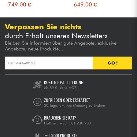
Starbu...
749.00 €
649.00 €
Verpassen Sie nichts
durch Erhalt unseres Newsletters
Bleiben Sie informiert über gute Angebote, exklusive
Angebote, neue Produkte...
GO !
KOSTENLOSE LIEFERUNG
ab 89 €
(siehe AGB)
ZUFRIEDEN ODER ERSTATTET
30 Tage, um Ihre Meinung zu ändern
BRAUCHEN SIE RAT?
Hotline :
+33 1 81 930 900
+ 10.000 PRODUKTE