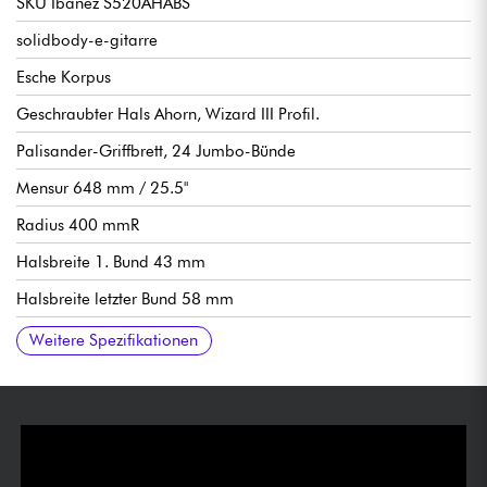
SKU Ibanez S520AHABS
solidbody-e-gitarre
Esche Korpus
Geschraubter Hals Ahorn, Wizard III Profil.
Palisander-Griffbrett, 24 Jumbo-Bünde
Mensur 648 mm / 25.5"
Radius 400 mmR
Halsbreite 1. Bund 43 mm
Halsbreite letzter Bund 58 mm
Halsdicke 1. Bund 19 mm
Halsdicke 12. Bund 21 mm
Ibanez Quantum Humbucker-Tonabnehmer (Keramikmagnete)
Allgemeine Lautstärke
Allgemeiner Ton
Tonabnehmerwahlschalter mit 5 Positionen
Doppelte Vibrato-Blockierung Edge-Zero II
Ibanez gekapselte Mechaniken im Ölbad
Original .009/.011/.016/.024/.032/.042 saitenstärke
Weitere Spezifikationen