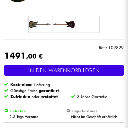
Kopfhörer
Mikros
DJ
Ref : 109829
Live-Sound
1491
,00 €
Licht
IN DEN WARENKORB LEGEN
Drums
Kostenlose
Lieferung
Günstige Preise
garantiert
Blasinstrumente
Zufrieden
oder
erstattet
3 Jahre Garantie
Lieferbar
Lagerbestand
Violinen & Quartett
2-3 Tage Versand
Nicht im Geschäft erhältlich
Kinder