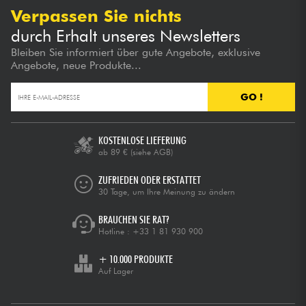
Verpassen Sie nichts
durch Erhalt unseres Newsletters
Bleiben Sie informiert über gute Angebote, exklusive
Angebote, neue Produkte...
GO !
KOSTENLOSE LIEFERUNG
ab 89 €
(siehe AGB)
ZUFRIEDEN ODER ERSTATTET
30 Tage, um Ihre Meinung zu ändern
BRAUCHEN SIE RAT?
Hotline :
+33 1 81 930 900
+ 10.000 PRODUKTE
Auf Lager