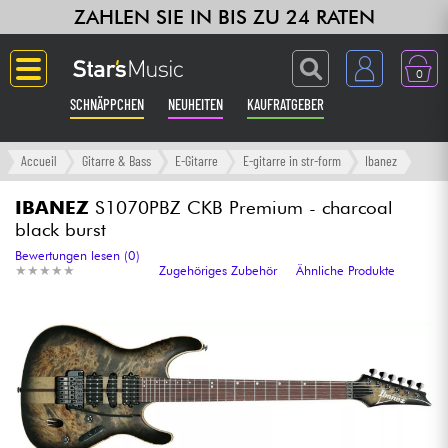
ZAHLEN SIE IN BIS ZU 24 RATEN
0
SCHNÄPPCHEN
NEUHEITEN
KAUFRATGEBER
Langue
Accueil
Gitarre & Bass
E-Gitarre
E-gitarre in str-form
Ibanez
Gitarre & Bass
IBANEZ
S1070PBZ CKB Premium - charcoal
black burst
Verstärker & Effekte
Bewertungen lesen (0)
★
★
★
★
★
★
★
★
★
★
Zugehöriges Zubehör
Ähnliche Produkte
Klaviere & Piano
Synths & samplers
Studio