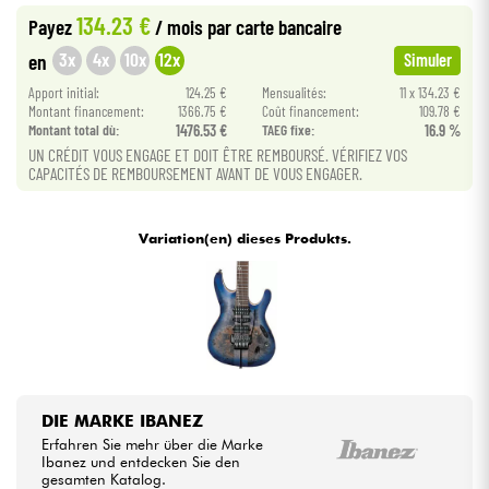
134.23 €
Payez
/ mois
par carte bancaire
Kabel & Zubehöre
3x
4x
10x
12x
en
Simuler
Apport initial:
124.25 €
Mensualités:
11 x 134.23 €
Montant financement:
1366.75 €
Coût financement:
109.78 €
HiFi
Montant total dù:
1476.53 €
TAEG fixe:
16.9 %
UN CRÉDIT VOUS ENGAGE ET DOIT ÊTRE REMBOURSÉ. VÉRIFIEZ VOS
Bundle
CAPACITÉS DE REMBOURSEMENT AVANT DE VOUS ENGAGER.
Sehen Sie sich unsere Marken an
Variation(en) dieses Produkts.
DIE MARKE IBANEZ
Erfahren Sie mehr über die Marke
Ibanez und entdecken Sie den
gesamten Katalog.