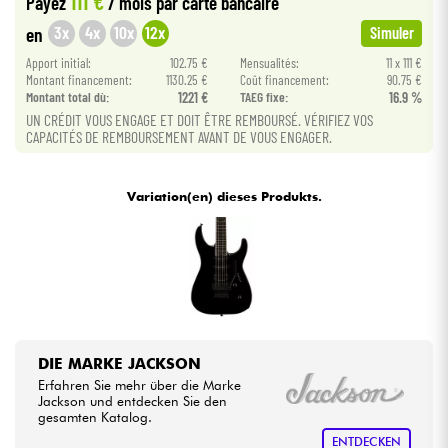
111 €
Payez
/ mois
par carte bancaire
3x
4x
10x
12x
en
Simuler
Kabel & Zubehöre
Apport initial:
102.75 €
Mensualités:
11 x 111 €
Montant financement:
1130.25 €
Coût financement:
90.75 €
Montant total dù:
1221 €
TAEG fixe:
16.9 %
HiFi
UN CRÉDIT VOUS ENGAGE ET DOIT ÊTRE REMBOURSÉ. VÉRIFIEZ VOS
CAPACITÉS DE REMBOURSEMENT AVANT DE VOUS ENGAGER.
Bundle
Variation(en) dieses Produkts.
Sehen Sie sich unsere Marken an
DIE MARKE JACKSON
Erfahren Sie mehr über die Marke
Jackson und entdecken Sie den
gesamten Katalog.
ENTDECKEN