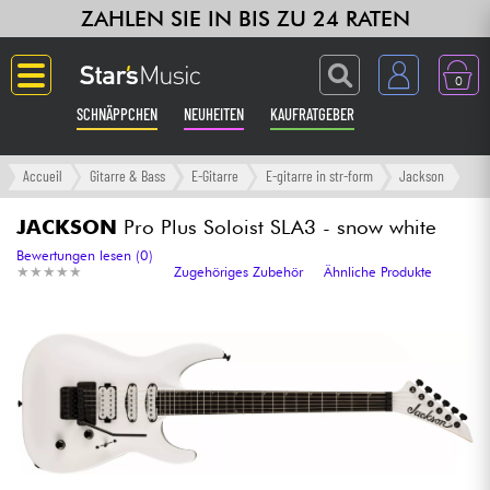
ZAHLEN SIE IN BIS ZU 24 RATEN
0
SCHNÄPPCHEN
NEUHEITEN
KAUFRATGEBER
Langue
Accueil
Gitarre & Bass
E-Gitarre
E-gitarre in str-form
Jackson
Gitarre & Bass
JACKSON
Pro Plus Soloist SLA3 - snow white
Bewertungen lesen (0)
★
★
★
★
★
★
★
★
★
★
Zugehöriges Zubehör
Ähnliche Produkte
Verstärker & Effekte
Klaviere & Piano
Synths & samplers
Studio