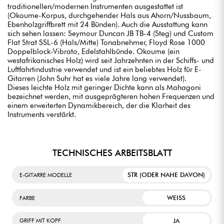
traditionellen/modernen Instrumenten ausgestattet ist
(Okoume-Korpus, durchgehender Hals aus Ahorn/Nussbaum,
Ebenholzgriffbrett mit 24 Bünden). Auch die Ausstattung kann
sich sehen lassen: Seymour Duncan JB TB-4 (Steg) und Custom
Flat Strat SSL-6 (Hals/Mitte) Tonabnehmer, Floyd Rose 1000
Doppelblock-Vibrato, Edelstahlbünde. Okoume (ein
westafrikanisches Holz) wird seit Jahrzehnten in der Schiffs- und
Luftfahrtindustrie verwendet und ist ein beliebtes Holz für E-
Gitarren (John Suhr hat es viele Jahre lang verwendet).
Dieses leichte Holz mit geringer Dichte kann als Mahagoni
bezeichnet werden, mit ausgeprägteren hohen Frequenzen und
einem erweiterten Dynamikbereich, der die Klarheit des
Instruments verstärkt.
TECHNISCHES ARBEITSBLATT
STR (ODER NAHE DAVON)
E-GITARRE MODELLE
WEISS
FARBE
JA
GRIFF MIT KOPF