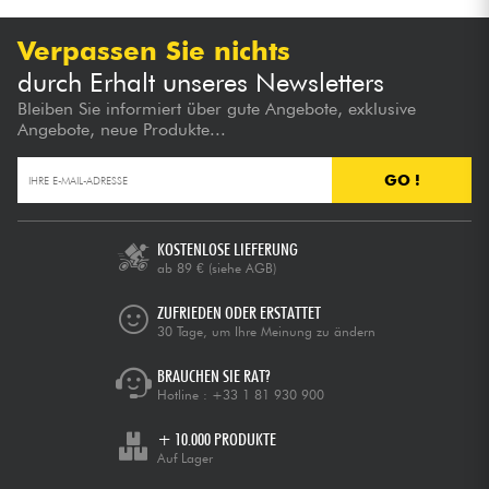
Verpassen Sie nichts
durch Erhalt unseres Newsletters
Bleiben Sie informiert über gute Angebote, exklusive
Angebote, neue Produkte...
GO !
KOSTENLOSE LIEFERUNG
ab 89 €
(siehe AGB)
ZUFRIEDEN ODER ERSTATTET
30 Tage, um Ihre Meinung zu ändern
BRAUCHEN SIE RAT?
Hotline :
+33 1 81 930 900
+ 10.000 PRODUKTE
Auf Lager