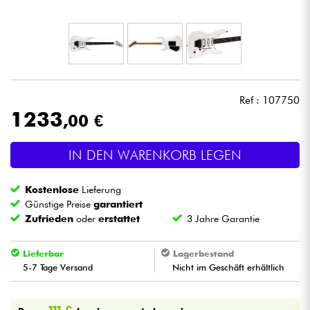
Kopfhörer
Mikros
DJ
Ref : 107750
1233
,00 €
Live-Sound
IN DEN WARENKORB LEGEN
Licht
Kostenlose
Lieferung
Drums
Günstige Preise
garantiert
Zufrieden
oder
erstattet
3 Jahre Garantie
Blasinstrumente
Lieferbar
Lagerbestand
5-7 Tage Versand
Nicht im Geschäft erhältlich
Violinen & Quartett
Kinder