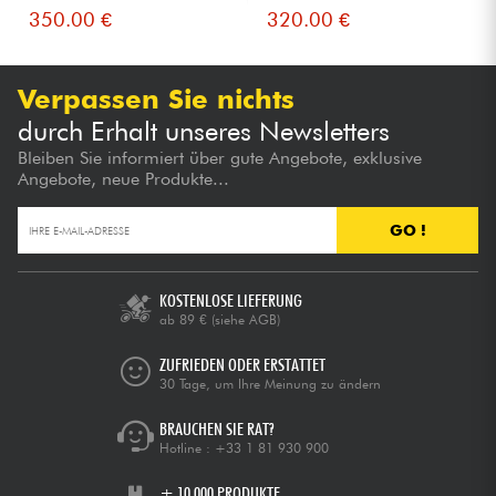
350.00 €
320.00 €
Verpassen Sie nichts
durch Erhalt unseres Newsletters
Bleiben Sie informiert über gute Angebote, exklusive
Angebote, neue Produkte...
GO !
KOSTENLOSE LIEFERUNG
ab 89 €
(siehe AGB)
ZUFRIEDEN ODER ERSTATTET
30 Tage, um Ihre Meinung zu ändern
BRAUCHEN SIE RAT?
Hotline :
+33 1 81 930 900
+ 10.000 PRODUKTE