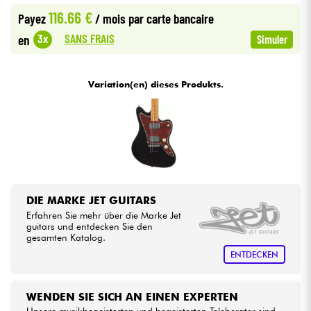
116.66 €
Payez
/ mois
par carte bancaire
•
Star
'
S
Music
LILLE
Kabel & Zubehöre
SANS FRAIS
3x
en
Simuler
•
Star
'
S
Music
LYON
HiFi
Variation(en) dieses Produkts.
•
Star
'
S
Music
PARIS
Bundle
•
Star
'
S
Music
TOULOUSE
Sehen Sie sich unsere Marken an
DIE MARKE JET GUITARS
Erfahren Sie mehr über die Marke Jet
guitars und entdecken Sie den
gesamten Katalog.
ENTDECKEN
WENDEN SIE SICH AN EINEN EXPERTEN