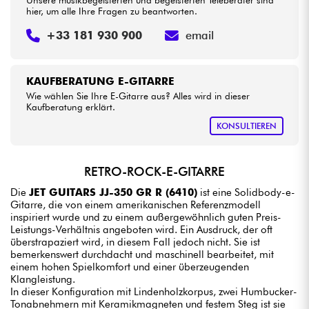
Unsere musikbegeisterten und begeisterten Teleberater sind
hier, um alle Ihre Fragen zu beantworten.
+33 181 930 900
email
KAUFBERATUNG E-GITARRE
Wie wählen Sie Ihre E-Gitarre aus? Alles wird in dieser
Kaufberatung erklärt.
KONSULTIEREN
RETRO-ROCK-E-GITARRE
Die
JET GUITARS JJ-350 GR R (6410)
ist eine Solidbody-e-
Gitarre, die von einem amerikanischen Referenzmodell
inspiriert wurde und zu einem außergewöhnlich guten Preis-
Leistungs-Verhältnis angeboten wird. Ein Ausdruck, der oft
überstrapaziert wird, in diesem Fall jedoch nicht. Sie ist
bemerkenswert durchdacht und maschinell bearbeitet, mit
einem hohen Spielkomfort und einer überzeugenden
Klangleistung.
In dieser Konfiguration mit Lindenholzkorpus, zwei Humbucker-
Tonabnehmern mit Keramikmagneten und festem Steg ist sie