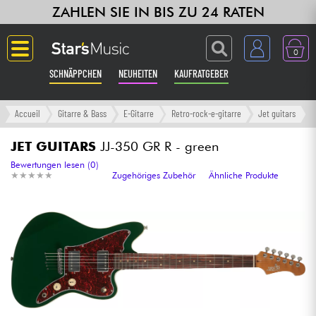
ZAHLEN SIE IN BIS ZU 24 RATEN
0
SCHNÄPPCHEN
NEUHEITEN
KAUFRATGEBER
Langue
Accueil
Gitarre & Bass
E-Gitarre
Retro-rock-e-gitarre
Jet guitars
Gitarre & Bass
JET GUITARS
JJ-350 GR R - green
Bewertungen lesen (0)
★
★
★
★
★
★
★
★
★
★
Zugehöriges Zubehör
Ähnliche Produkte
Verstärker & Effekte
Klaviere & Piano
Synths & samplers
Studio