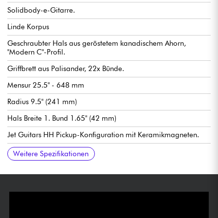
Solidbody-e-Gitarre.
Linde Korpus
Geschraubter Hals aus geröstetem kanadischem Ahorn,
"Modern C"-Profil.
Griffbrett aus Palisander, 22x Bünde.
Mensur 25.5" - 648 mm
Radius 9.5" (241 mm)
Hals Breite 1. Bund 1.65" (42 mm)
Jet Guitars HH Pickup-Konfiguration mit Keramikmagneten.
Allgemeine Lautstärke
Allgemeiner Ton
3-fach Tonabnehmerwahlschalter
Fester Steg Jet Guitars
Stimmmechaniken Jet Guitar
Sattel aus Knochen
Hochglanz Korpus Finish
Hals hochglanzpoliert
Empfohlene Saitenstärken (Standard-Stimmung): 9.42, 9.46
Weitere Spezifikationen