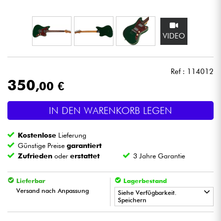
Kopfhörer
VIDEO
Mikros
DJ
Ref : 114012
350
,00 €
Live-Sound
IN DEN WARENKORB LEGEN
Licht
Kostenlose
Lieferung
Drums
Günstige Preise
garantiert
Zufrieden
oder
erstattet
3 Jahre Garantie
Blasinstrumente
Lieferbar
Lagerbestand
Versand nach Anpassung
Violinen & Quartett
Siehe Verfügbarkeit.
Speichern
•
Kinder
Star
'
S
Music
BRUXELLES