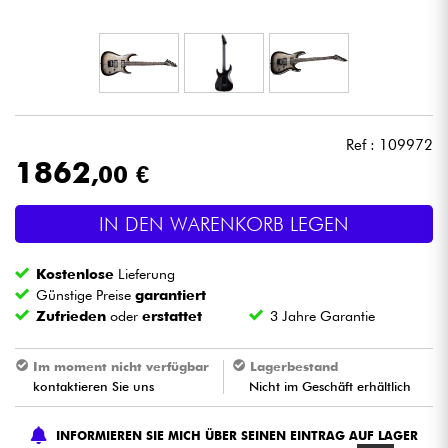
Kopfhörer
Mikros
DJ
Ref : 109972
1862
,00 €
Live-Sound
IN DEN WARENKORB LEGEN
Licht
Kostenlose
Lieferung
Drums
Günstige Preise
garantiert
Zufrieden
oder
erstattet
3 Jahre Garantie
Blasinstrumente
Im moment nicht verfügbar
Lagerbestand
kontaktieren Sie uns
Nicht im Geschäft erhältlich
Violinen & Quartett
INFORMIEREN SIE MICH ÜBER SEINEN EINTRAG AUF LAGER
Kinder