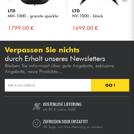
LTD
LTD
MH-1000 - granite sparkle
NV-1000 - black
1799.00 €
1699.00 €
Verpassen Sie nichts
durch Erhalt unseres Newsletters
Bleiben Sie informiert über gute Angebote, exklusive
Angebote, neue Produkte...
GO !
KOSTENLOSE LIEFERUNG
ab 89 €
(siehe AGB)
ZUFRIEDEN ODER ERSTATTET
30 Tage, um Ihre Meinung zu ändern