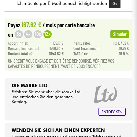
Ich möchte per E-Mail benachrichtigt werden
Go
Kabel & Zubehöre
167.62 €
Payez
/ mois
par carte bancaire
HiFi
3x
4x
10x
12x
en
Simuler
Apport initial:
155.17 €
Mensualités:
11 x 167.62 €
Bundle
Montant financement:
1706.83 €
Coût financement:
136.99 €
Montant total dù:
1843.82 €
TAEG fixe:
16.9 %
UN CRÉDIT VOUS ENGAGE ET DOIT ÊTRE REMBOURSÉ. VÉRIFIEZ VOS
Sehen Sie sich unsere Marken an
CAPACITÉS DE REMBOURSEMENT AVANT DE VOUS ENGAGER.
DIE MARKE LTD
Erfahren Sie mehr über die Marke Ltd
und entdecken Sie den gesamten
Katalog.
ENTDECKEN
WENDEN SIE SICH AN EINEN EXPERTEN
Unsere musikbegeisterten und begeisterten Teleberater sind