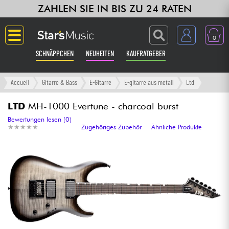
ZAHLEN SIE IN BIS ZU 24 RATEN
0
SCHNÄPPCHEN
NEUHEITEN
KAUFRATGEBER
Langue
Accueil
Gitarre & Bass
E-Gitarre
E-gitarre aus metall
Ltd
Gitarre & Bass
LTD
MH-1000 Evertune - charcoal burst
Bewertungen lesen (0)
★
★
★
★
★
★
★
★
★
★
Zugehöriges Zubehör
Ähnliche Produkte
Verstärker & Effekte
Klaviere & Piano
Synths & samplers
Studio