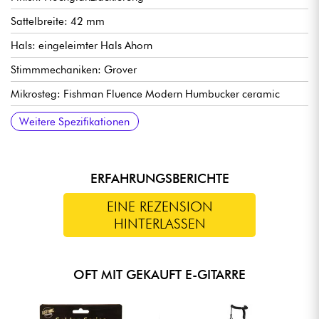
Sattelbreite: 42 mm
Hals: eingeleimter Hals Ahorn
Stimmmechaniken: Grover
Mikrosteg: Fishman Fluence Modern Humbucker ceramic
Hals Pickup: Fishman Fluence Modern Humbucker Alnico
Anzahl der Bünde: 24
Regler: 1 x Volume und 1 x Tone (Push/Pull).
Wahlschalter: 3-Positionen
Decke: Geflammter Ahorn
Griffbrett: Makassar-Ebenholz
Weitere Spezifikationen
ERFAHRUNGSBERICHTE
EINE REZENSION
HINTERLASSEN
OFT MIT GEKAUFT E-GITARRE