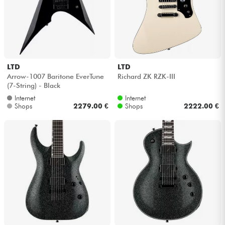
Kabel & Zubehöre
HiFi
LTD
LTD
Arrow-1007 Baritone EverTune
Richard ZK RZK-III
Bundle
(7-String) - Black
Internet
Internet
Sehen Sie sich unsere Marken an
Shops
2279.00 €
Shops
2222.00 €