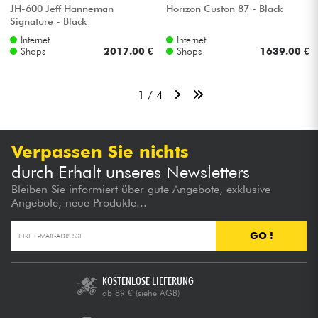
JH-600 Jeff Hanneman
Horizon Custon 87 - Black
Signature - Black
Internet
Internet
Shops
2017.00 €
Shops
1639.00 €
1 / 4
Verpassen Sie nichts
durch Erhalt unseres Newsletters
Bleiben Sie informiert über gute Angebote, exklusive
Angebote, neue Produkte...
GO !
KOSTENLOSE LIEFERUNG
ab 89 €
(siehe AGB)