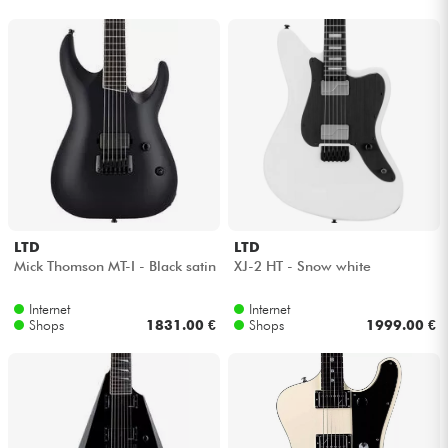
Kopfhörer
Mikros
DJ
Live-Sound
Licht
LTD
LTD
Mick Thomson MT-I - Black satin
XJ-2 HT - Snow white
Drums
Internet
Internet
Shops
1831.00 €
Shops
1999.00 €
Blasinstrumente
Violinen & Quartett
Kinder