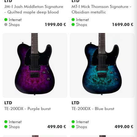
LTD
LTD
JM-I Josh Middleton Signature
MT-I Mick Thomson Signature -
- Quilted maple deep blood
Obsidian metallic
moon
Internet
Internet
Shops
1999.00 €
Shops
1699.00 €
LTD
LTD
TE-200DX - Purple burst
TE-200DX - Blue burst
Internet
Internet
Shops
499.00 €
Shops
499.00 €