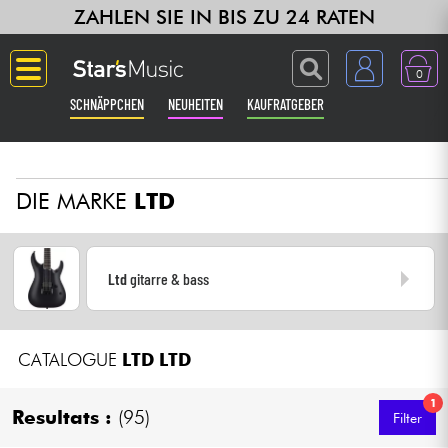
ZAHLEN SIE IN BIS ZU 24 RATEN
0
SCHNÄPPCHEN
NEUHEITEN
KAUFRATGEBER
Langue
DIE MARKE
LTD
Gitarre & Bass
Verstärker & Effekte
Ltd
gitarre & bass
Klaviere & Piano
CATALOGUE
LTD
LTD
Synths & samplers
1
Studio
Resultats :
(95)
Filter