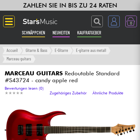
ZAHLEN SIE IN BIS ZU 24 RATEN
0
SCHNÄPPCHEN
NEUHEITEN
KAUFRATGEBER
Langue
Accueil
Gitarre & Bass
E-Gitarre
E-gitarre aus metall
Marceau guitars
Gitarre & Bass
MARCEAU GUITARS
Redoutable Standard
#S43724 - candy apple red
Verstärker & Effekte
Bewertungen lesen (0)
★
★
★
★
★
★
★
★
★
★
Zugehöriges Zubehör
Ähnliche Produkte
Klaviere & Piano
Synths & samplers
Studio