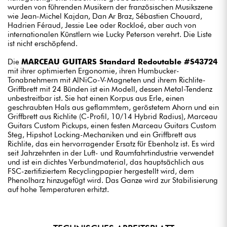
wurden von führenden Musikern der französischen Musikszene
wie Jean-Michel Kajdan, Dan Ar Braz, Sébastien Chouard,
Hadrien Féraud, Jessie Lee oder Rockloé, aber auch von
internationalen Künstlern wie Lucky Peterson verehrt. Die Liste
ist nicht erschöpfend.
Die
MARCEAU GUITARS Standard Redoutable #S43724
mit ihrer optimierten Ergonomie, ihren Humbucker-
Tonabnehmern mit AlNiCo-V-Magneten und ihrem Richlite-
Griffbrett mit 24 Bünden ist ein Modell, dessen Metal-Tendenz
unbestreitbar ist. Sie hat einen Korpus aus Erle, einen
geschraubten Hals aus geflammtem, geröstetem Ahorn und ein
Griffbrett aus Richlite (C-Profil, 10/14 Hybrid Radius), Marceau
Guitars Custom Pickups, einen festen Marceau Guitars Custom
Steg, Hipshot Locking-Mechaniken und ein Griffbrett aus
Richlite, das ein hervorragender Ersatz für Ebenholz ist. Es wird
seit Jahrzehnten in der Luft- und Raumfahrtindustrie verwendet
und ist ein dichtes Verbundmaterial, das hauptsächlich aus
FSC-zertifiziertem Recyclingpapier hergestellt wird, dem
Phenolharz hinzugefügt wird. Das Ganze wird zur Stabilisierung
auf hohe Temperaturen erhitzt.