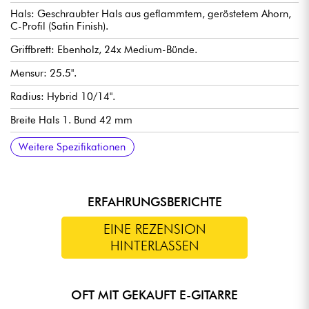
Hals: Geschraubter Hals aus geflammtem, geröstetem Ahorn,
C-Profil (Satin Finish).
Griffbrett: Ebenholz, 24x Medium-Bünde.
Mensur: 25.5".
Radius: Hybrid 10/14".
Breite Hals 1. Bund 42 mm
Dicke Hals 1. Bund 20 mm
Halsdicke 12. Bund 22 mm
Hals-Pickups: Doppelte Wicklung Marceau Guitars Custom M1
Steg-Pickup: Doppelte Wicklung Marceau Guitars Custom M1
Bedienelemente: Lautstärke, Klang, Tonabnehmerwahlschalter
Steg: feste Brücke Marceau Guitars Custom
Stimmmechaniken: Hipshot Locking (mit Locking-Mechaniken).
Verkauft mit : gigbag Marceau Guitars
Weitere Spezifikationen
AlNiCo V (Widerstand 7,8K)
AlNiCo V (Widerstand 15,5K)
3x.
ERFAHRUNGSBERICHTE
EINE REZENSION
HINTERLASSEN
OFT MIT GEKAUFT E-GITARRE