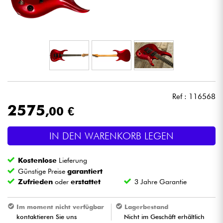
Kopfhörer
Mikros
DJ
Live-Sound
Ref : 116568
2575
,00 €
Licht
IN DEN WARENKORB LEGEN
Drums
Kostenlose
Lieferung
Blasinstrumente
Günstige Preise
garantiert
Zufrieden
oder
erstattet
3 Jahre Garantie
Violinen & Quartett
Im moment nicht verfügbar
Lagerbestand
kontaktieren Sie uns
Nicht im Geschäft erhältlich
Kinder