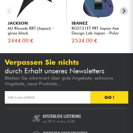
JACKSON
IBANEZ
MJ Rhoads RRT (Japan) -
RG5121ET PRT Japan Axe
gloss black
Design Lab Japan - Polar
Li...
2444.00 €
2534.00 €
Verpassen Sie nichts
durch Erhalt unseres Newsletters
Bleiben Sie informiert über gute Angebote, exklusive
Angebote, neue Produkte...
GO !
KOSTENLOSE LIEFERUNG
ab 89 €
(siehe AGB)