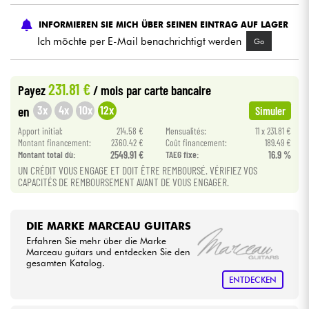
INFORMIEREN SIE MICH ÜBER SEINEN EINTRAG AUF LAGER
Kabel & Zubehöre
Ich möchte per E-Mail benachrichtigt werden
Go
HiFi
231.81 €
Payez
/ mois
par carte bancaire
Bundle
3x
4x
10x
12x
en
Simuler
Apport initial:
214.58 €
Mensualités:
11 x 231.81 €
Sehen Sie sich unsere Marken an
Montant financement:
2360.42 €
Coût financement:
189.49 €
Montant total dù:
2549.91 €
TAEG fixe:
16.9 %
UN CRÉDIT VOUS ENGAGE ET DOIT ÊTRE REMBOURSÉ. VÉRIFIEZ VOS
CAPACITÉS DE REMBOURSEMENT AVANT DE VOUS ENGAGER.
DIE MARKE MARCEAU GUITARS
Erfahren Sie mehr über die Marke
Marceau guitars und entdecken Sie den
gesamten Katalog.
ENTDECKEN