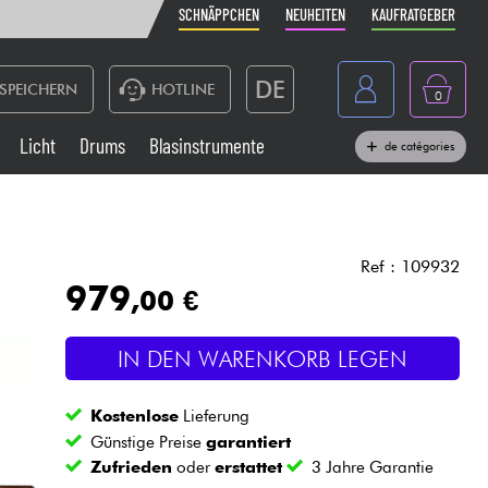
SCHNÄPPCHEN
NEUHEITEN
KAUFRATGEBER
DE
SPEICHERN
HOTLINE
0
France
Licht
Drums
Blasinstrumente
de catégories
Belgique
Klaviere & Piano
België
Kopfhörer
España
Ref : 109932
979
,00 €
Nederland
Live-Sound
English
IN DEN WARENKORB LEGEN
Blasinstrumente
Kostenlose
Lieferung
Kabel & Zubehöre
Günstige Preise
garantiert
Zufrieden
oder
erstattet
3 Jahre Garantie