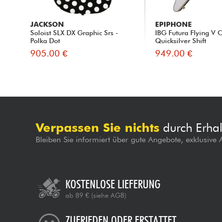
JACKSON
EPIPHONE
Soloist SLX DX Graphic Srs -
IBG Futura Flying V 
Polka Dot
Quicksilver Shift
905.00 €
949.00 €
Verpassen Sie nichts
durch Erhal
Bleiben Sie informiert über gute Angebote, exklusive
KOSTENLOSE LIEFERUNG
ab 89 €
(siehe AGB)
ZUFRIEDEN ODER ERSTATTET