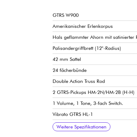
GTRS W900
Amerikanischer Erlenkorpus
Hals geflammter Ahorn mit satinierter 
Palisandergriffbrett (12"-Radius)
42 mm Sattel
24 fächerbünde
Double Action Truss Rod
2 GTRS-Pickups HM-2N/HM-2B (H-H)
1 Volume, 1 Tone, 3-fach Switch.
Vibrato GTRS HL-1
Super Knob"-Taste (Hauptausgang, Pres
Integrierter intelligenter GTRS-Proze
Schwarze Beschläge
Integriertes 4-Kanal-UHF-Wireless-Sy
Weitere Spezifikationen
App, Bluetooth 5.0, wiederaufladbarer 