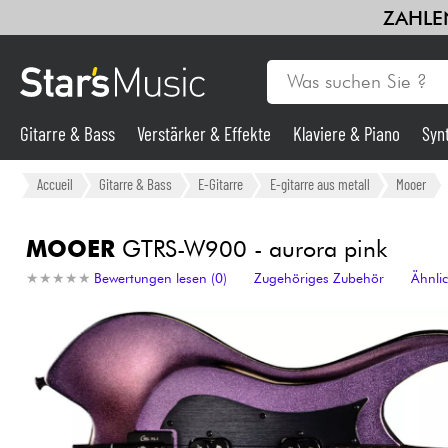
ZAHLEN
Gitarre & Bass
Verstärker & Effekte
Klaviere & Piano
Syn
Gitarre & Bass
Accueil
Gitarre & Bass
E-Gitarre
E-gitarre aus metall
Mooer
Synths & samplers
MOOER
GTRS-W900 - aurora pink
★
★
★
★
★
★
★
★
★
★
Bewertungen lesen (0)
Zugehöriges Zubehör
Ähnli
Mikros
Licht
Violinen & Quartett