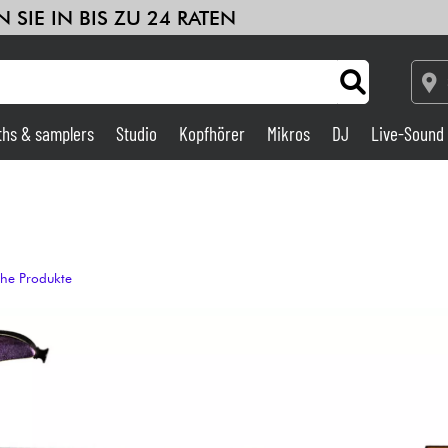
 SIE IN BIS ZU 24 RATEN
ths & samplers
Studio
Kopfhörer
Mikros
DJ
Live-Sound
Verstärker & Effekte
Studio
che Produkte
DJ
Drums
Kinder