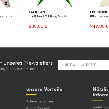
JACKSON
EPIPHONE
Custom -
Scott Ian KVX King V - Baldini
IBG Explorer
888.00 €
949.00 €
t unseres Newsletters
 Angebote, neue Produkte...
unsere Vorteile
Nützli
Inform
Sichere Bezahlung
kontaktier
3 Jahre Garantie