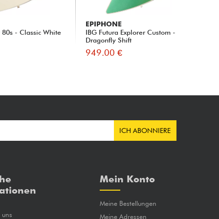
EPIPHONE
SC
 80s - Classic White
IBG Futura Explorer Custom -
Sun
Dragonfly Shift
- s
949.00 €
10
ICH ABONNIERE
che
Mein Konto
ationen
Meine Bestellungen
e uns
Meine Adressen