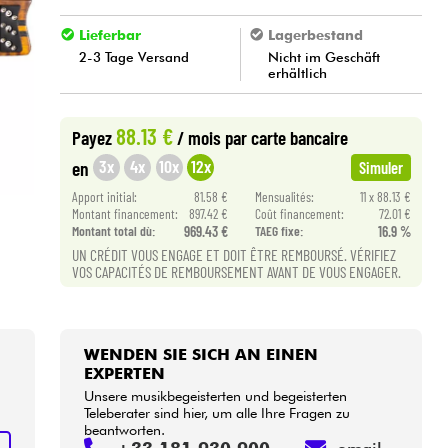
Lieferbar
Lagerbestand
2-3 Tage Versand
Nicht im Geschäft
erhältlich
88.13 €
Payez
/ mois
par carte bancaire
3x
4x
10x
12x
en
Simuler
Apport initial:
81.58 €
Mensualités:
11 x 88.13 €
Montant financement:
897.42 €
Coût financement:
72.01 €
Montant total dù:
969.43 €
TAEG fixe:
16.9 %
UN CRÉDIT VOUS ENGAGE ET DOIT ÊTRE REMBOURSÉ. VÉRIFIEZ
VOS CAPACITÉS DE REMBOURSEMENT AVANT DE VOUS ENGAGER.
WENDEN SIE SICH AN EINEN
EXPERTEN
Unsere musikbegeisterten und begeisterten
Teleberater sind hier, um alle Ihre Fragen zu
beantworten.
N