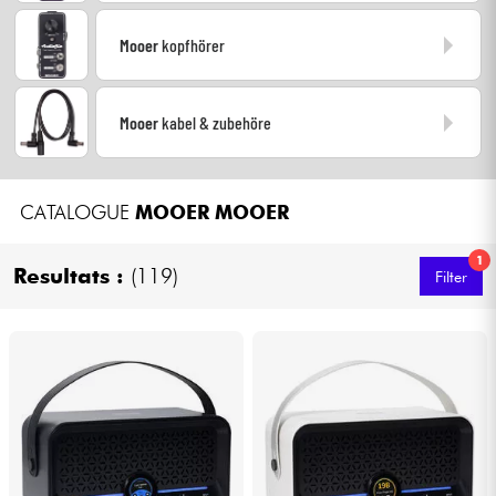
Kopfhörer
Mooer
kopfhörer
Mikros
Mooer
kabel & zubehöre
DJ
Live-Sound
CATALOGUE
MOOER
MOOER
Licht
1
Resultats :
(119)
Filter
Drums
Blasinstrumente
Violinen & Quartett
Kinder