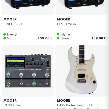
Kabel & Zubehöre
MOOER
MOOER
F15I LI Black
F15I LI White
HiFi
Internet
Internet
Bundle
Shops
159.00 €
Shops
159.00 €
Sehen Sie sich unsere Marken an
MOOER
MOOER
GE300 Lite
GTRS Professional P800