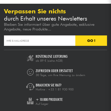
Verpassen Sie nichts
durch Erhalt unseres Newsletters
Bleiben Sie informiert über gute Angebote, exklusive
Angebote, neue Produkte...
GO !
KOSTENLOSE LIEFERUNG
ab 89 €
(siehe AGB)
ZUFRIEDEN ODER ERSTATTET
30 Tage, um Ihre Meinung zu ändern
BRAUCHEN SIE RAT?
Hotline :
+33 1 81 930 900
+ 10.000 PRODUKTE
Auf Lager