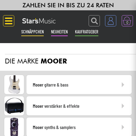
ZAHLEN SIE IN BIS ZU 24 RATEN
0
SCHNÄPPCHEN
NEUHEITEN
KAUFRATGEBER
Langue
DIE MARKE
MOOER
Gitarre & Bass
Verstärker & Effekte
Mooer
gitarre & bass
Klaviere & Piano
Mooer
verstärker & effekte
Synths & samplers
Studio
Mooer
synths & samplers